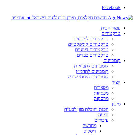
Facebook
עמוד הבית
טרקטורים
טרקטורים למטעים
טרקטורים קומפקטיים
טרקטורים בינוניים
טרקטורים כבדים
קומביינים
קומביינים לתבואות
קומביינים לתחמיץ
קומביינים לצמחי שורש
קציר
מקצרות
מכסחות
מרסקות
מיכון
הכנת והובלת מזון לבע"ח
זריעה
עיבודים
מחרשה
דיסקוס