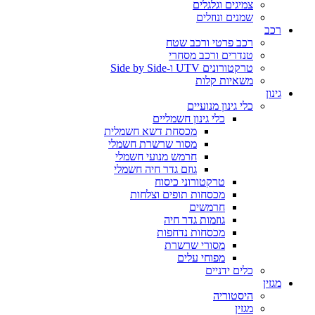
צמיגים וגלגלים
שמנים ונוזלים
רכב
רכב פרטי ורכב שטח
טנדרים ורכב מסחרי
טרקטורונים UTV ו-Side by Side
משאיות קלות
גינון
כלי גינון מנועיים
כלי גינון חשמליים
מכסחת דשא חשמלית
מסור שרשרת חשמלי
חרמש מנועי חשמלי
גוזם גדר חיה חשמלי
טרקטורוני כיסוח
מכסחות תופים וצלחות
חרמשים
גוזמות גדר חיה
מכסחות נדחפות
מסורי שרשרת
מפוחי עלים
כלים ידניים
מגזין
היסטוריה
מגזין