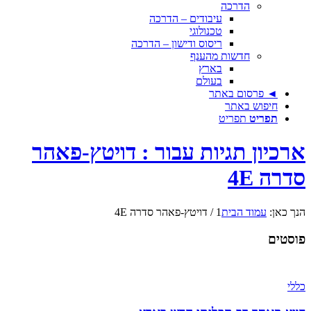
הדרכה
עיבודים – הדרכה
טכנולוגי
ריסוס ודישון – הדרכה
חדשות מהענף
בארץ
בעולם
◄ פרסום באתר
חיפוש באתר
תפריט
תפריט
ארכיון תגיות עבור : דויטץ-פאהר
סדרה 4E
הנך כאן:
עמוד הבית
1
/
דויטץ-פאהר סדרה 4E
פוסטים
כללי