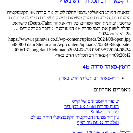
דויץ-פאהר רב תכליתי חדש בארץ
יבואנית המותג האיטלקי-גרמני החלה לשווק את סדרה 4E הקומפקטית
המעודכנת, המיועדת למגוון משימות במשק ובשירות המוניציפלי חברת
פריסבי, יבואנית הטרקטורים של דויץ-פאהר (Deutz-Fahr) לישראל,
החלה לשווק את דגמי סדרה 4E המעודכנת. מדובר בטרקטורים …
28 באוגוסט 2024
https://www.agrinews.co.il/wp-content/uploads/2024/08/open.jpg
548
800
dani Steinmann
/wp-content/uploads/2023/08/logo-site-
300x131.png
dani Steinmann
2024-08-28 05:05:57
2024-08-24
09:20:42
דויץ-פאהר רב תכליתי חדש בארץ
דויטץ-פאהר סדרה 4E
דויץ-פאהר רב תכליתי חדש בארץ
מאמרים אחרונים
שיפור הקומביינים של קייס
רענון סדרות 6M ו-6R בג'ון דיר
עדכונים מ-Stihl
ג'ון דיר מציגה: הטרקטור הקונבנציונלי החזק בעולם
ואלטרה G עם גיר רציף
דוא"ל:
agrinews100@gmail.com