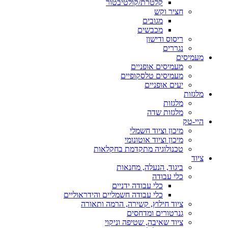
קלטרת/קולטיבטור
חציר וקש
מגובים
מכבשים
ריסוס ודישון
נגררים
מעמיסים
מעמיסים אופניים
מעמיסים טלסקופיים
יעים אופניים
מלגזות
מלגזות
מלגזות שדה
היי-טק
מיכון וציוד חשמלי
מיכון וציוד אוטונומי
טכנולוגיה מתקדמת בחקלאות
ציוד
ביגוד, הנעלה, מחנאות
כלי עבודה
כלי עבודה ידניים
כלי עבודה חשמליים והידראוליים
ציוד חילוץ, קשירה, הרמה ותאורה
גנרטורים ומדחסים
ציוד שאיבה, שטיפה וניקוי