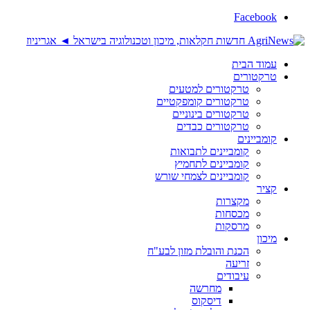
Facebook
עמוד הבית
טרקטורים
טרקטורים למטעים
טרקטורים קומפקטיים
טרקטורים בינוניים
טרקטורים כבדים
קומביינים
קומביינים לתבואות
קומביינים לתחמיץ
קומביינים לצמחי שורש
קציר
מקצרות
מכסחות
מרסקות
מיכון
הכנת והובלת מזון לבע"ח
זריעה
עיבודים
מחרשה
דיסקוס