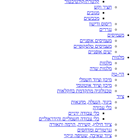
קלטרת/קולטיבטור
חציר וקש
מגובים
מכבשים
ריסוס ודישון
נגררים
מעמיסים
מעמיסים אופניים
מעמיסים טלסקופיים
יעים אופניים
מלגזות
מלגזות
מלגזות שדה
היי-טק
מיכון וציוד חשמלי
מיכון וציוד אוטונומי
טכנולוגיה מתקדמת בחקלאות
ציוד
ביגוד, הנעלה, מחנאות
כלי עבודה
כלי עבודה ידניים
כלי עבודה חשמליים והידראוליים
ציוד חילוץ, קשירה, הרמה ותאורה
גנרטורים ומדחסים
ציוד שאיבה, שטיפה וניקוי