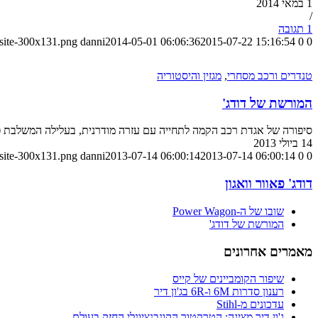
1 במאי 2014
/
1 תגובה
-site-300x131.png
danni
2014-05-01 06:06:36
2015-07-22 15:16:54
0
0
טנדרים ורכב מסחרי
,
מגזין והיסטוריה
המורשת של דודג'
סיפורה של אגדת רכב הקמה לתחייה עם עזרה מודרנית, בעלילה המשלבת פטר
14 ביולי 2013
-site-300x131.png
danni
2013-07-14 06:00:14
2013-07-14 06:00:14
0
0
דודג' פאוור וואגון
שובו של ה-Power Wagon
המורשת של דודג'
מאמרים אחרונים
שיפור הקומביינים של קייס
רענון סדרות 6M ו-6R בג'ון דיר
עדכונים מ-Stihl
ג'ון דיר מציגה: הטרקטור הקונבנציונלי החזק בעולם