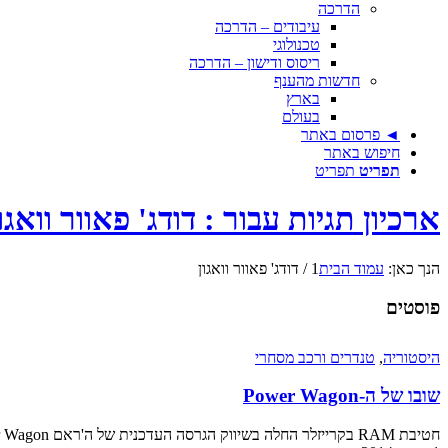
הדרכה
עיבודים – הדרכה
טכנולוגי
ריסוס ודישון – הדרכה
חדשות מהענף
בארץ
בעולם
◄ פרסום באתר
חיפוש באתר
תפריט
תפריט
ארכיון תגיות עבור : דודג' פאוור וואגו
הנך כאן:
עמוד הבית
1
/
דודג' פאוור וואגון
פוסטים
היסטוריה
,
טנדרים ורכב מסחרי
שובו של ה-Power Wagon
חטיבת RAM בקרייזלר החלה בשיווק הגרסה העדכנית של ה'ראם Power Wagon' –מהדורה קשוחה עם שם מחייב