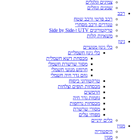
צמיגים וגלגלים
שמנים ונוזלים
רכב
רכב פרטי ורכב שטח
טנדרים ורכב מסחרי
טרקטורונים UTV ו-Side by Side
משאיות קלות
גינון
כלי גינון מנועיים
כלי גינון חשמליים
מכסחת דשא חשמלית
מסור שרשרת חשמלי
חרמש מנועי חשמלי
גוזם גדר חיה חשמלי
טרקטורוני כיסוח
מכסחות תופים וצלחות
חרמשים
גוזמות גדר חיה
מכסחות נדחפות
מסורי שרשרת
מפוחי עלים
כלים ידניים
מגזין
היסטוריה
מגזין