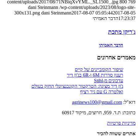
content/uploads/2017/08/71NBiqXvYML._SL1500_.jpg
800
769
dani Steinmann
/wp-content/uploads/2023/08/logo-site-
300x131.png
dani Steinmann
2017-08-07 05:05:44
2017-08-05
17:23:37
הדבר האמיתי
ג'ריקן מתכת
הדבר האמיתי
מאמרים אחרונים
שיפור הקומביינים של קייס
רענון סדרות 6M ו-6R בג'ון דיר
עדכונים מ-Stihl
ג'ון דיר מציגה: הטרקטור הקונבנציונלי החזק בעולם
ואלטרה G עם גיר רציף
דוא"ל:
agrinews100@gmail.com
כתובת: ת.ד. 959, חרוצים, מיקוד 60917
מדיניות פרטיות
אתרים ששווה להכיר