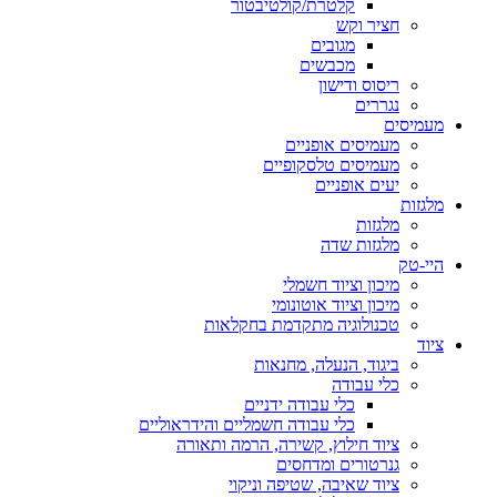
קלטרת/קולטיבטור
חציר וקש
מגובים
מכבשים
ריסוס ודישון
נגררים
מעמיסים
מעמיסים אופניים
מעמיסים טלסקופיים
יעים אופניים
מלגזות
מלגזות
מלגזות שדה
היי-טק
מיכון וציוד חשמלי
מיכון וציוד אוטונומי
טכנולוגיה מתקדמת בחקלאות
ציוד
ביגוד, הנעלה, מחנאות
כלי עבודה
כלי עבודה ידניים
כלי עבודה חשמליים והידראוליים
ציוד חילוץ, קשירה, הרמה ותאורה
גנרטורים ומדחסים
ציוד שאיבה, שטיפה וניקוי