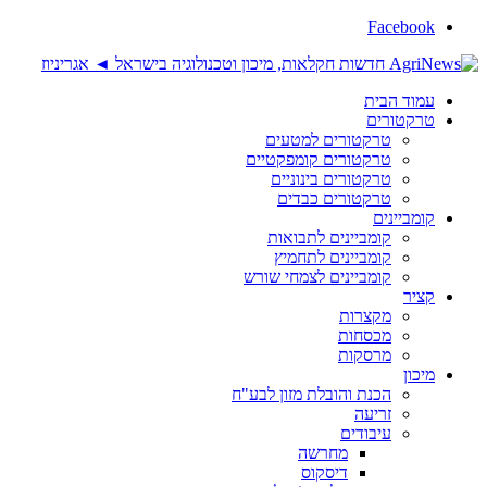
Facebook
עמוד הבית
טרקטורים
טרקטורים למטעים
טרקטורים קומפקטיים
טרקטורים בינוניים
טרקטורים כבדים
קומביינים
קומביינים לתבואות
קומביינים לתחמיץ
קומביינים לצמחי שורש
קציר
מקצרות
מכסחות
מרסקות
מיכון
הכנת והובלת מזון לבע"ח
זריעה
עיבודים
מחרשה
דיסקוס