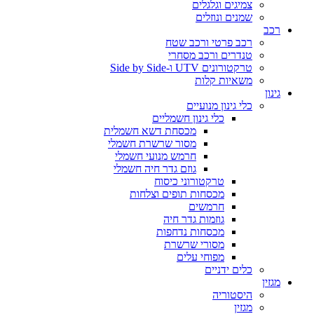
צמיגים וגלגלים
שמנים ונוזלים
רכב
רכב פרטי ורכב שטח
טנדרים ורכב מסחרי
טרקטורונים UTV ו-Side by Side
משאיות קלות
גינון
כלי גינון מנועיים
כלי גינון חשמליים
מכסחת דשא חשמלית
מסור שרשרת חשמלי
חרמש מנועי חשמלי
גוזם גדר חיה חשמלי
טרקטורוני כיסוח
מכסחות תופים וצלחות
חרמשים
גוזמות גדר חיה
מכסחות נדחפות
מסורי שרשרת
מפוחי עלים
כלים ידניים
מגזין
היסטוריה
מגזין