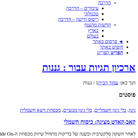
הדרכה
עיבודים – הדרכה
טכנולוגי
ריסוס ודישון – הדרכה
חדשות מהענף
בארץ
בעולם
◄ פרסום באתר
חיפוש באתר
תפריט
תפריט
ארכיון תגיות עבור : גננות
הנך כאן:
עמוד הבית
1
/
גננות
פוסטים
גינון
,
כלי גינון חשמליים
,
כלי גינון מנועיים
,
מכסחת דשא חשמלית
קאב-קאדט מציגה: כיסוח חשמלי
לאחר השקה סלקטיבית וכשנה של בדיקות מתחיל שיווק מכסחת ה-Ride On החשמלית הראשונה