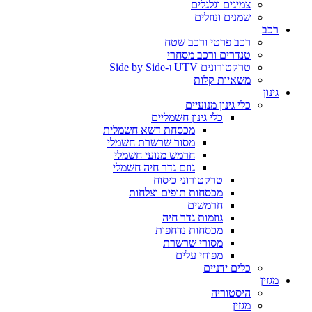
צמיגים וגלגלים
שמנים ונוזלים
רכב
רכב פרטי ורכב שטח
טנדרים ורכב מסחרי
טרקטורונים UTV ו-Side by Side
משאיות קלות
גינון
כלי גינון מנועיים
כלי גינון חשמליים
מכסחת דשא חשמלית
מסור שרשרת חשמלי
חרמש מנועי חשמלי
גוזם גדר חיה חשמלי
טרקטורוני כיסוח
מכסחות תופים וצלחות
חרמשים
גוזמות גדר חיה
מכסחות נדחפות
מסורי שרשרת
מפוחי עלים
כלים ידניים
מגזין
היסטוריה
מגזין