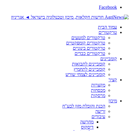
Facebook
עמוד הבית
טרקטורים
טרקטורים למטעים
טרקטורים קומפקטיים
טרקטורים בינוניים
טרקטורים כבדים
קומביינים
קומביינים לתבואות
קומביינים לתחמיץ
קומביינים לצמחי שורש
קציר
מקצרות
מכסחות
מרסקות
מיכון
הכנת והובלת מזון לבע"ח
זריעה
עיבודים
מחרשה
דיסקוס