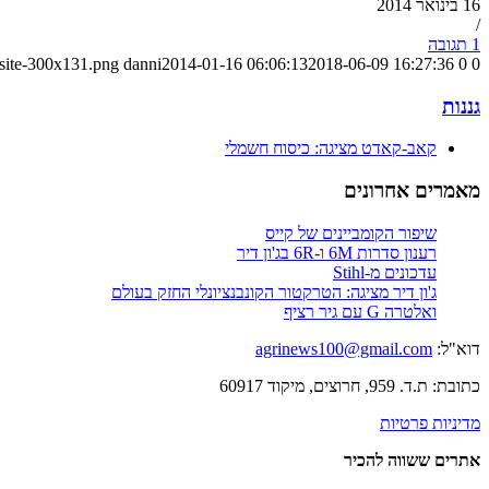
16 בינואר 2014
/
1 תגובה
-site-300x131.png
danni
2014-01-16 06:06:13
2018-06-09 16:27:36
0
0
גננות
קאב-קאדט מציגה: כיסוח חשמלי
מאמרים אחרונים
שיפור הקומביינים של קייס
רענון סדרות 6M ו-6R בג'ון דיר
עדכונים מ-Stihl
ג'ון דיר מציגה: הטרקטור הקונבנציונלי החזק בעולם
ואלטרה G עם גיר רציף
דוא"ל:
agrinews100@gmail.com
כתובת: ת.ד. 959, חרוצים, מיקוד 60917
מדיניות פרטיות
אתרים ששווה להכיר