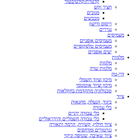
קלטרת/קולטיבטור
חציר וקש
מגובים
מכבשים
ריסוס ודישון
נגררים
מעמיסים
מעמיסים אופניים
מעמיסים טלסקופיים
יעים אופניים
מלגזות
מלגזות
מלגזות שדה
היי-טק
מיכון וציוד חשמלי
מיכון וציוד אוטונומי
טכנולוגיה מתקדמת בחקלאות
ציוד
ביגוד, הנעלה, מחנאות
כלי עבודה
כלי עבודה ידניים
כלי עבודה חשמליים והידראוליים
ציוד חילוץ, קשירה, הרמה ותאורה
גנרטורים ומדחסים
ציוד שאיבה, שטיפה וניקוי