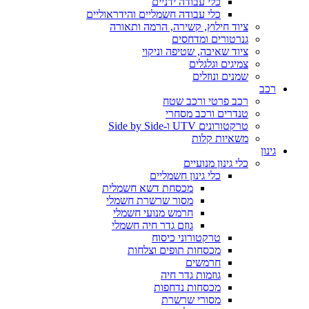
כלי עבודה ידניים
כלי עבודה חשמליים והידראוליים
ציוד חילוץ, קשירה, הרמה ותאורה
גנרטורים ומדחסים
ציוד שאיבה, שטיפה וניקוי
צמיגים וגלגלים
שמנים ונוזלים
רכב
רכב פרטי ורכב שטח
טנדרים ורכב מסחרי
טרקטורונים UTV ו-Side by Side
משאיות קלות
גינון
כלי גינון מנועיים
כלי גינון חשמליים
מכסחת דשא חשמלית
מסור שרשרת חשמלי
חרמש מנועי חשמלי
גוזם גדר חיה חשמלי
טרקטורוני כיסוח
מכסחות תופים וצלחות
חרמשים
גוזמות גדר חיה
מכסחות נדחפות
מסורי שרשרת