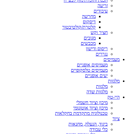
הכנת והובלת מזון לבע"ח
זריעה
עיבודים
מחרשה
דיסקוס
קלטרת/קולטיבטור
חציר וקש
מגובים
מכבשים
ריסוס ודישון
נגררים
מעמיסים
מעמיסים אופניים
מעמיסים טלסקופיים
יעים אופניים
מלגזות
מלגזות
מלגזות שדה
היי-טק
מיכון וציוד חשמלי
מיכון וציוד אוטונומי
טכנולוגיה מתקדמת בחקלאות
ציוד
ביגוד, הנעלה, מחנאות
כלי עבודה