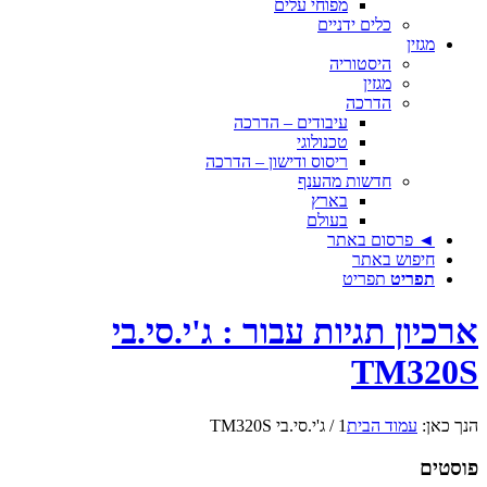
מפוחי עלים
כלים ידניים
מגזין
היסטוריה
מגזין
הדרכה
עיבודים – הדרכה
טכנולוגי
ריסוס ודישון – הדרכה
חדשות מהענף
בארץ
בעולם
◄ פרסום באתר
חיפוש באתר
תפריט
תפריט
ארכיון תגיות עבור : ג'י.סי.בי
TM320S
הנך כאן:
עמוד הבית
1
/
ג'י.סי.בי TM320S
פוסטים