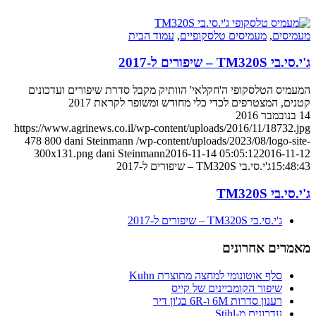
מעמיסים
,
מעמיסים טלסקופיים
,
עמוד הבית
ג'י.סי.בי TM320S – שיפורים ל-2017
המעמיס הטלסקופי ה'חקלאי' הוותיק מקבל סדרת שיפורים ועדכונים
קטנים, המצטרפים לכדי כלי מחודש ומשופר לקראת 2017
14 בנובמבר 2016
https://www.agrinews.co.il/wp-content/uploads/2016/11/18732.jpg
478
800
dani Steinmann
/wp-content/uploads/2023/08/logo-site-
300x131.png
dani Steinmann
2016-11-14 05:05:12
2016-11-12
15:48:43
ג'י.סי.בי TM320S – שיפורים ל-2017
ג'י.סי.בי TM320S
ג'י.סי.בי TM320S – שיפורים ל-2017
מאמרים אחרונים
סלף אוטונומי למחצה מתוצרת Kuhn
שיפור הקומביינים של קייס
רענון סדרות 6M ו-6R בג'ון דיר
עדכונים מ-Stihl