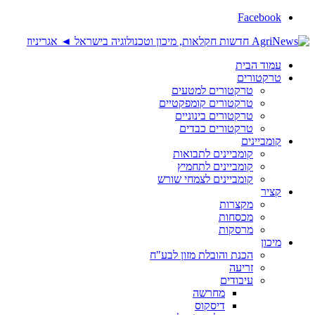
Facebook
עמוד הבית
טרקטורים
טרקטורים למטעים
טרקטורים קומפקטיים
טרקטורים בינוניים
טרקטורים כבדים
קומביינים
קומביינים לתבואות
קומביינים לתחמיץ
קומביינים לצמחי שורש
קציר
מקצרות
מכסחות
מרסקות
מיכון
הכנת והובלת מזון לבע"ח
זריעה
עיבודים
מחרשה
דיסקוס