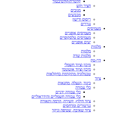
קלטרת/קולטיבטור
חציר וקש
מגובים
מכבשים
ריסוס ודישון
נגררים
מעמיסים
מעמיסים אופניים
מעמיסים טלסקופיים
יעים אופניים
מלגזות
מלגזות
מלגזות שדה
היי-טק
מיכון וציוד חשמלי
מיכון וציוד אוטונומי
טכנולוגיה מתקדמת בחקלאות
ציוד
ביגוד, הנעלה, מחנאות
כלי עבודה
כלי עבודה ידניים
כלי עבודה חשמליים והידראוליים
ציוד חילוץ, קשירה, הרמה ותאורה
גנרטורים ומדחסים
ציוד שאיבה, שטיפה וניקוי