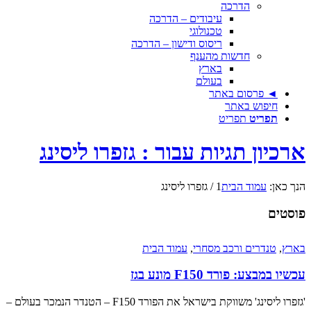
הדרכה
עיבודים – הדרכה
טכנולוגי
ריסוס ודישון – הדרכה
חדשות מהענף
בארץ
בעולם
◄ פרסום באתר
חיפוש באתר
תפריט
תפריט
ארכיון תגיות עבור : גזפרו ליסינג
הנך כאן:
עמוד הבית
1
/
גזפרו ליסינג
פוסטים
בארץ
,
טנדרים ורכב מסחרי
,
עמוד הבית
עכשיו במבצע: פורד F150 מונע בגז
'גזפרו ליסינג' משווקת בישראל את הפורד F150 – הטנדר הנמכר בעולם –