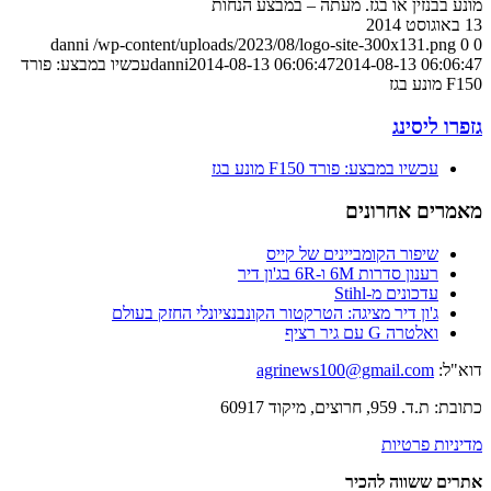
מונע בבנזין או בגז. מעתה – במבצע הנחות
13 באוגוסט 2014
danni
/wp-content/uploads/2023/08/logo-site-300x131.png
0
0
2014-08-13 06:06:47
2014-08-13 06:06:47
danni
עכשיו במבצע: פורד
F150 מונע בגז
גזפרו ליסינג
עכשיו במבצע: פורד F150 מונע בגז
מאמרים אחרונים
שיפור הקומביינים של קייס
רענון סדרות 6M ו-6R בג'ון דיר
עדכונים מ-Stihl
ג'ון דיר מציגה: הטרקטור הקונבנציונלי החזק בעולם
ואלטרה G עם גיר רציף
דוא"ל:
agrinews100@gmail.com
כתובת: ת.ד. 959, חרוצים, מיקוד 60917
מדיניות פרטיות
אתרים ששווה להכיר