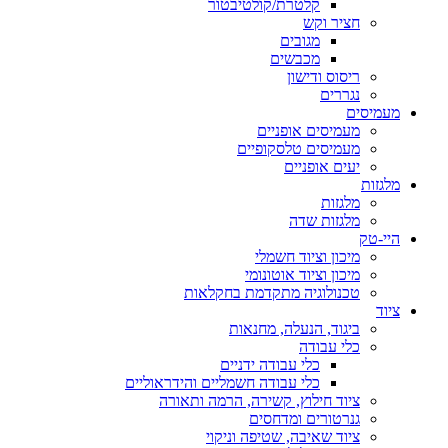
קלטרת/קולטיבטור
חציר וקש
מגובים
מכבשים
ריסוס ודישון
נגררים
מעמיסים
מעמיסים אופניים
מעמיסים טלסקופיים
יעים אופניים
מלגזות
מלגזות
מלגזות שדה
היי-טק
מיכון וציוד חשמלי
מיכון וציוד אוטונומי
טכנולוגיה מתקדמת בחקלאות
ציוד
ביגוד, הנעלה, מחנאות
כלי עבודה
כלי עבודה ידניים
כלי עבודה חשמליים והידראוליים
ציוד חילוץ, קשירה, הרמה ותאורה
גנרטורים ומדחסים
ציוד שאיבה, שטיפה וניקוי