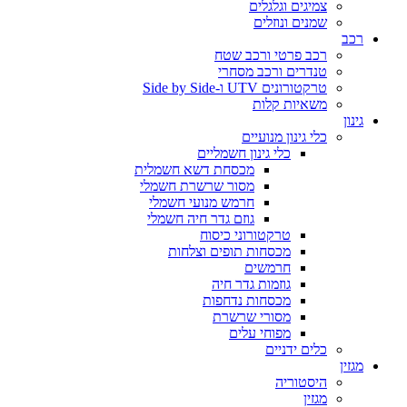
צמיגים וגלגלים
שמנים ונוזלים
רכב
רכב פרטי ורכב שטח
טנדרים ורכב מסחרי
טרקטורונים UTV ו-Side by Side
משאיות קלות
גינון
כלי גינון מנועיים
כלי גינון חשמליים
מכסחת דשא חשמלית
מסור שרשרת חשמלי
חרמש מנועי חשמלי
גוזם גדר חיה חשמלי
טרקטורוני כיסוח
מכסחות תופים וצלחות
חרמשים
גוזמות גדר חיה
מכסחות נדחפות
מסורי שרשרת
מפוחי עלים
כלים ידניים
מגזין
היסטוריה
מגזין