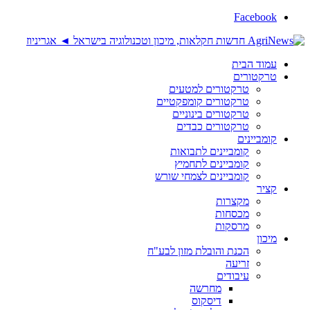
Facebook
עמוד הבית
טרקטורים
טרקטורים למטעים
טרקטורים קומפקטיים
טרקטורים בינוניים
טרקטורים כבדים
קומביינים
קומביינים לתבואות
קומביינים לתחמיץ
קומביינים לצמחי שורש
קציר
מקצרות
מכסחות
מרסקות
מיכון
הכנת והובלת מזון לבע"ח
זריעה
עיבודים
מחרשה
דיסקוס