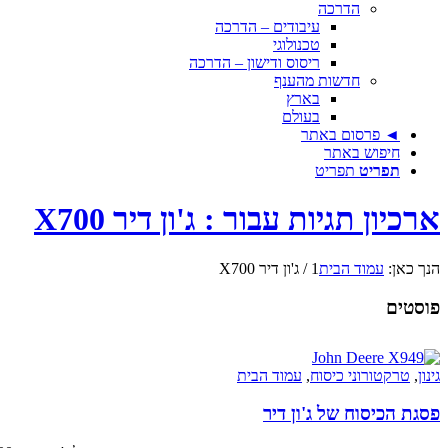
הדרכה
עיבודים – הדרכה
טכנולוגי
ריסוס ודישון – הדרכה
חדשות מהענף
בארץ
בעולם
◄ פרסום באתר
חיפוש באתר
תפריט
תפריט
ארכיון תגיות עבור : ג'ון דיר X700
הנך כאן:
עמוד הבית
1
/
ג'ון דיר X700
פוסטים
גינון
,
טרקטורוני כיסוח
,
עמוד הבית
פסגת הכיסוח של ג'ון דיר