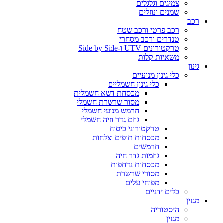
צמיגים וגלגלים
שמנים ונוזלים
רכב
רכב פרטי ורכב שטח
טנדרים ורכב מסחרי
טרקטורונים UTV ו-Side by Side
משאיות קלות
גינון
כלי גינון מנועיים
כלי גינון חשמליים
מכסחת דשא חשמלית
מסור שרשרת חשמלי
חרמש מנועי חשמלי
גוזם גדר חיה חשמלי
טרקטורוני כיסוח
מכסחות תופים וצלחות
חרמשים
גוזמות גדר חיה
מכסחות נדחפות
מסורי שרשרת
מפוחי עלים
כלים ידניים
מגזין
היסטוריה
מגזין