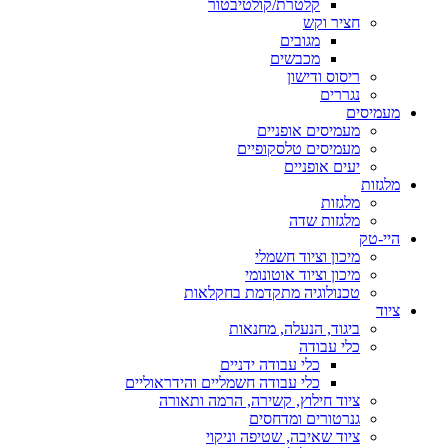
קלטרת/קולטיבטור
חציר וקש
מגובים
מכבשים
ריסוס ודישון
נגררים
מעמיסים
מעמיסים אופניים
מעמיסים טלסקופיים
יעים אופניים
מלגזות
מלגזות
מלגזות שדה
היי-טק
מיכון וציוד חשמלי
מיכון וציוד אוטונומי
טכנולוגיה מתקדמת בחקלאות
ציוד
ביגוד, הנעלה, מחנאות
כלי עבודה
כלי עבודה ידניים
כלי עבודה חשמליים והידראוליים
ציוד חילוץ, קשירה, הרמה ותאורה
גנרטורים ומדחסים
ציוד שאיבה, שטיפה וניקוי