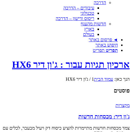
הדרכה
עיבודים – הדרכה
טכנולוגי
ריסוס ודישון – הדרכה
חדשות מהענף
בארץ
בעולם
◄ פרסום באתר
חיפוש באתר
תפריט
תפריט
ארכיון תגיות עבור : ג'ון דיר HX6
הנך כאן:
עמוד הבית
1
/
ג'ון דיר HX6
פוסטים
מקצרות
ג'ון דיר: מכסחות חדשות
צמד מכסחות חדשות מתיימרות להציע כיסוח דק ויעיל מבעבר, לכלים עם