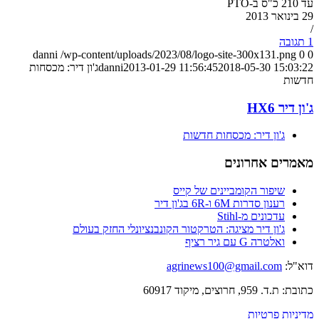
עד 210 כ"ס ב-PTO
29 בינואר 2013
/
1 תגובה
danni
/wp-content/uploads/2023/08/logo-site-300x131.png
0
0
2018-05-30 15:03:22
2013-01-29 11:56:45
danni
ג'ון דיר: מכסחות
חדשות
ג'ון דיר HX6
ג'ון דיר: מכסחות חדשות
מאמרים אחרונים
שיפור הקומביינים של קייס
רענון סדרות 6M ו-6R בג'ון דיר
עדכונים מ-Stihl
ג'ון דיר מציגה: הטרקטור הקונבנציונלי החזק בעולם
ואלטרה G עם גיר רציף
דוא"ל:
agrinews100@gmail.com
כתובת: ת.ד. 959, חרוצים, מיקוד 60917
מדיניות פרטיות