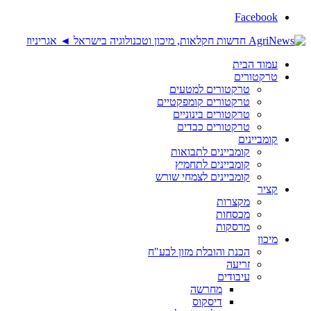
Facebook
עמוד הבית
טרקטורים
טרקטורים למטעים
טרקטורים קומפקטיים
טרקטורים בינוניים
טרקטורים כבדים
קומביינים
קומביינים לתבואות
קומביינים לתחמיץ
קומביינים לצמחי שורש
קציר
מקצרות
מכסחות
מרסקות
מיכון
הכנת והובלת מזון לבע"ח
זריעה
עיבודים
מחרשה
דיסקוס