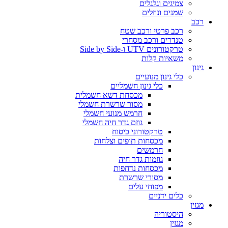
צמיגים וגלגלים
שמנים ונוזלים
רכב
רכב פרטי ורכב שטח
טנדרים ורכב מסחרי
טרקטורונים UTV ו-Side by Side
משאיות קלות
גינון
כלי גינון מנועיים
כלי גינון חשמליים
מכסחת דשא חשמלית
מסור שרשרת חשמלי
חרמש מנועי חשמלי
גוזם גדר חיה חשמלי
טרקטורוני כיסוח
מכסחות תופים וצלחות
חרמשים
גוזמות גדר חיה
מכסחות נדחפות
מסורי שרשרת
מפוחי עלים
כלים ידניים
מגזין
היסטוריה
מגזין