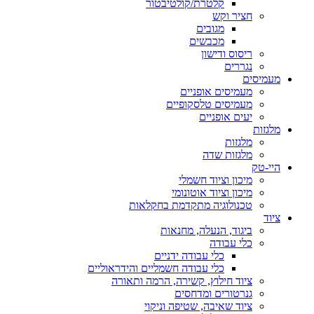
קלטרת/קולטיבטור
חציר וקש
מגובים
מכבשים
ריסוס ודישון
נגררים
מעמיסים
מעמיסים אופניים
מעמיסים טלסקופיים
יעים אופניים
מלגזות
מלגזות
מלגזות שדה
היי-טק
מיכון וציוד חשמלי
מיכון וציוד אוטונומי
טכנולוגיה מתקדמת בחקלאות
ציוד
ביגוד, הנעלה, מחנאות
כלי עבודה
כלי עבודה ידניים
כלי עבודה חשמליים והידראוליים
ציוד חילוץ, קשירה, הרמה ותאורה
גנרטורים ומדחסים
ציוד שאיבה, שטיפה וניקוי