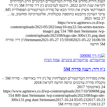
הענק הירוק מחדש את סדרת הטרקטורים הבינוניים הרב-תכליתיים
לקראת שנת הדגם 2022. היכנסו לעדכונים ג'ון דיר סדרה 5M ג'ון דיר
האמריקאי משיק את הדור הבא של סדרת הטרקטורים הפופולרית M5.
עיקר העדכון מתבטא בתוספת טכנולוגיה, אלקטרוניקה ומחשוב, עו…
27 במאי 2021
https://www.agrinews.co.il/wp-
content/uploads/2021/05/2021may10-my22-5m-series-tractors-
image1.jpg
534
788
dani Steinmann
/wp-
content/uploads/2023/08/logo-site-300x131.png
dani
2021-05-22 16:06:59
2021-05-27 15:59:00
Steinmann
ג'ון דיר: סדרה
5M חדשה
טרקטורים
,
טרקטורים בינוניים
,
עמוד הבית
ג'ון דיר: רענון סדרה 5M
אחת מסדרות הטרקטורים המצליחות של ג'ון דיר באירופה – סדרה 5M –
מקבלת סדרת עדכונים וגרסה חדשה לקראת 2018
24 באוקטובר 2017
https://www.agrinews.co.il/wp-content/uploads/2017/10/5090M.jpg
554
800
dani Steinmann
/wp-content/uploads/2023/08/logo-site-
300x131.png
dani Steinmann
2017-10-24 05:05:23
2017-10-23
16:11:27
ג'ון דיר: רענון סדרה 5M