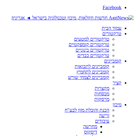
Facebook
עמוד הבית
טרקטורים
טרקטורים למטעים
טרקטורים קומפקטיים
טרקטורים בינוניים
טרקטורים כבדים
קומביינים
קומביינים לתבואות
קומביינים לתחמיץ
קומביינים לצמחי שורש
קציר
מקצרות
מכסחות
מרסקות
מיכון
הכנת והובלת מזון לבע"ח
זריעה
עיבודים
מחרשה
דיסקוס