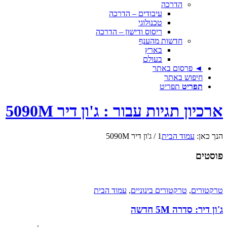
הדרכה
עיבודים – הדרכה
טכנולוגי
ריסוס ודישון – הדרכה
חדשות מהענף
בארץ
בעולם
◄ פרסום באתר
חיפוש באתר
תפריט
תפריט
ארכיון תגיות עבור : ג'ון דיר 5090M
הנך כאן:
עמוד הבית
1
/
ג'ון דיר 5090M
פוסטים
טרקטורים
,
טרקטורים בינוניים
,
עמוד הבית
ג'ון דיר: סדרה 5M חדשה