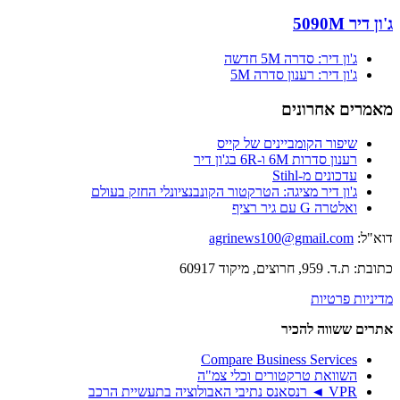
ג'ון דיר 5090M
ג'ון דיר: סדרה 5M חדשה
ג'ון דיר: רענון סדרה 5M
מאמרים אחרונים
שיפור הקומביינים של קייס
רענון סדרות 6M ו-6R בג'ון דיר
עדכונים מ-Stihl
ג'ון דיר מציגה: הטרקטור הקונבנציונלי החזק בעולם
ואלטרה G עם גיר רציף
דוא"ל:
agrinews100@gmail.com
כתובת: ת.ד. 959, חרוצים, מיקוד 60917
מדיניות פרטיות
אתרים ששווה להכיר
Compare Business Services
השוואת טרקטורים וכלי צמ"ה
VPR ◄ רנסאנס נתיבי האבולוציה בתעשיית הרכב