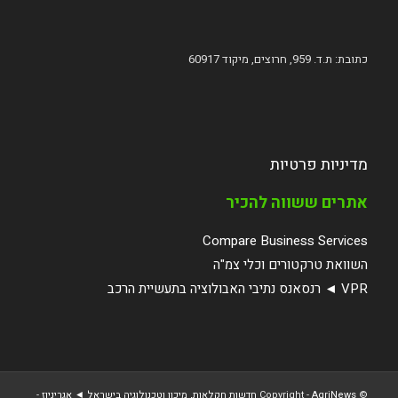
כתובת: ת.ד. 959, חרוצים, מיקוד 60917
מדיניות פרטיות
אתרים ששווה להכיר
Compare Business Services
השוואת טרקטורים וכלי צמ"ה
VPR ◄ רנסאנס נתיבי האבולוציה בתעשיית הרכב
© ‫Copyright -
AgriNews חדשות חקלאות, מיכון וטכנולוגיה בישראל ◄ אגריניוז
-