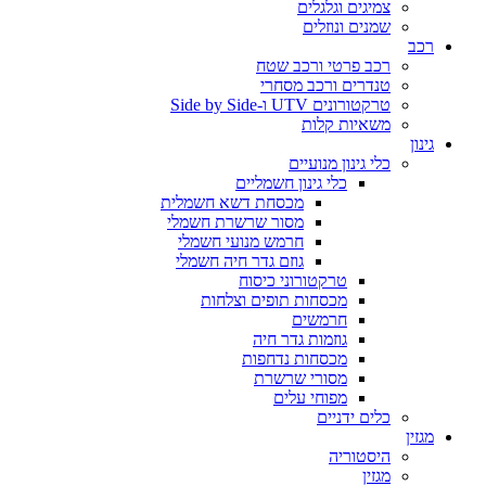
צמיגים וגלגלים
שמנים ונוזלים
רכב
רכב פרטי ורכב שטח
טנדרים ורכב מסחרי
טרקטורונים UTV ו-Side by Side
משאיות קלות
גינון
כלי גינון מנועיים
כלי גינון חשמליים
מכסחת דשא חשמלית
מסור שרשרת חשמלי
חרמש מנועי חשמלי
גוזם גדר חיה חשמלי
טרקטורוני כיסוח
מכסחות תופים וצלחות
חרמשים
גוזמות גדר חיה
מכסחות נדחפות
מסורי שרשרת
מפוחי עלים
כלים ידניים
מגזין
היסטוריה
מגזין