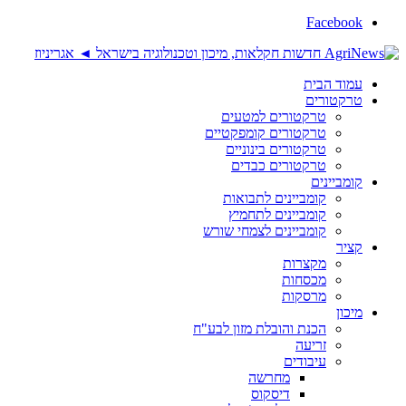
Facebook
עמוד הבית
טרקטורים
טרקטורים למטעים
טרקטורים קומפקטיים
טרקטורים בינוניים
טרקטורים כבדים
קומביינים
קומביינים לתבואות
קומביינים לתחמיץ
קומביינים לצמחי שורש
קציר
מקצרות
מכסחות
מרסקות
מיכון
הכנת והובלת מזון לבע"ח
זריעה
עיבודים
מחרשה
דיסקוס