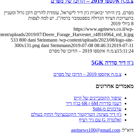
ח אקספו 2019 – הדוכן של מפרם
רם, בין היתר יבואנית ג'ון דיר לישראל, עומדת להרים דוכן גדול ומעניין
ערוכת הציוד הגדולה בספטמבר ברמה"ג. יש למה לצפות
https://www.agrinews.co.il/w
content/uploads/2019/07/Deere_Forage_Harvester_r4f016964_rrd_lr.j
533
800
dani Steinmann
/wp-content/uploads/2023/08/logo-sit
300x131.png
dani Steinmann
2019-07-08 08:46:31
2019-07-
15:11:
צ.מ.ח אקספו 2019 – הדוכן של מפרם
ון דיר סדרה 5GK
צ.מ.ח אקספו 2019 – הדוכן של מפרם
מרים אחרונים
שיפור הקומביינים של קייס
רענון סדרות 6M ו-6R בג'ון דיר
עדכונים מ-Stihl
ג'ון דיר מציגה: הטרקטור הקונבנציונלי החזק בעולם
ואלטרה G עם גיר רציף
א"ל:
agrinews100@gmail.com