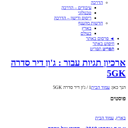
הדרכה
עיבודים – הדרכה
טכנולוגי
ריסוס ודישון – הדרכה
חדשות מהענף
בארץ
בעולם
◄ פרסום באתר
חיפוש באתר
תפריט
תפריט
רכיון תגיות עבור : ג'ון דיר סדרה
5G
ך כאן:
עמוד הבית
1
/
ג'ון דיר סדרה 5GK
סטים
רץ
,
עמוד הבית