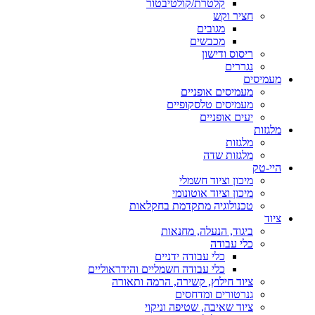
קלטרת/קולטיבטור
חציר וקש
מגובים
מכבשים
ריסוס ודישון
נגררים
מעמיסים
מעמיסים אופניים
מעמיסים טלסקופיים
יעים אופניים
מלגזות
מלגזות
מלגזות שדה
היי-טק
מיכון וציוד חשמלי
מיכון וציוד אוטונומי
טכנולוגיה מתקדמת בחקלאות
ציוד
ביגוד, הנעלה, מחנאות
כלי עבודה
כלי עבודה ידניים
כלי עבודה חשמליים והידראוליים
ציוד חילוץ, קשירה, הרמה ותאורה
גנרטורים ומדחסים
ציוד שאיבה, שטיפה וניקוי