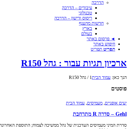
הדרכה
עיבודים – הדרכה
טכנולוגי
ריסוס ודישון – הדרכה
חדשות מהענף
בארץ
בעולם
◄ פרסום באתר
חיפוש באתר
תפריט
תפריט
ארכיון תגיות עבור : גהל R150
הנך כאן:
עמוד הבית
1
/
גהל R150
פוסטים
יעים אופניים
,
מעמיסים
,
עמוד הבית
Gehl – סדרה R מתרחבת
סדרת המיני מעמיסים העדכנית של גהל ממשיכה לצמוח; התוספת האחרונה כוללת 3 גרסאות חדשות עם 