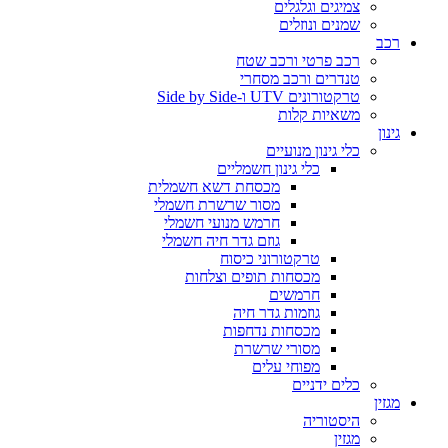
צמיגים וגלגלים
שמנים ונוזלים
רכב
רכב פרטי ורכב שטח
טנדרים ורכב מסחרי
טרקטורונים UTV ו-Side by Side
משאיות קלות
גינון
כלי גינון מנועיים
כלי גינון חשמליים
מכסחת דשא חשמלית
מסור שרשרת חשמלי
חרמש מנועי חשמלי
גוזם גדר חיה חשמלי
טרקטורוני כיסוח
מכסחות תופים וצלחות
חרמשים
גוזמות גדר חיה
מכסחות נדחפות
מסורי שרשרת
מפוחי עלים
כלים ידניים
מגזין
היסטוריה
מגזין