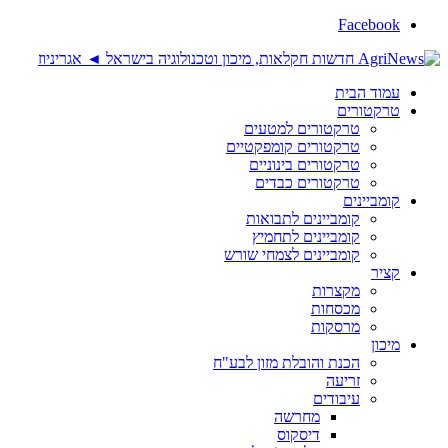
Facebook
עמוד הבית
טרקטורים
טרקטורים למטעים
טרקטורים קומפקטיים
טרקטורים בינוניים
טרקטורים כבדים
קומביינים
קומביינים לתבואות
קומביינים לתחמיץ
קומביינים לצמחי שורש
קציר
מקצרות
מכסחות
מרסקות
מיכון
הכנת והובלת מזון לבע"ח
זריעה
עיבודים
מחרשה
דיסקוס