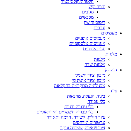
קלטרת/קולטיבטור
חציר וקש
מגובים
מכבשים
ריסוס ודישון
נגררים
מעמיסים
מעמיסים אופניים
מעמיסים טלסקופיים
יעים אופניים
מלגזות
מלגזות
מלגזות שדה
היי-טק
מיכון וציוד חשמלי
מיכון וציוד אוטונומי
טכנולוגיה מתקדמת בחקלאות
ציוד
ביגוד, הנעלה, מחנאות
כלי עבודה
כלי עבודה ידניים
כלי עבודה חשמליים והידראוליים
ציוד חילוץ, קשירה, הרמה ותאורה
גנרטורים ומדחסים
ציוד שאיבה, שטיפה וניקוי