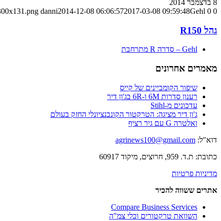
8 בדצמבר 2014
0
0
Gehl – סדרה R מתרחבת
2017-03-08 09:59:48
2014-12-08 06:06:57
danni
-300x131.png
גהל R150
Gehl – סדרה R מתרחבת
מאמרים אחרונים
שיפור הקומביינים של קייס
רענון סדרות 6M ו-6R בג'ון דיר
עדכונים מ-Stihl
ג'ון דיר מציגה: הטרקטור הקונבנציונלי החזק בעולם
ואלטרה G עם גיר רציף
דוא"ל:
agrinews100@gmail.com
כתובת: ת.ד. 959, חרוצים, מיקוד 60917
מדיניות פרטיות
אתרים ששווה להכיר
Compare Business Services
השוואת טרקטורים וכלי צמ"ה