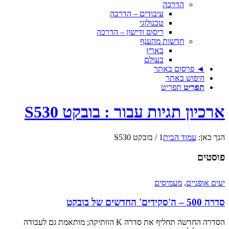
הדרכה
עיבודים – הדרכה
טכנולוגי
ריסוס ודישון – הדרכה
חדשות מהענף
בארץ
בעולם
◄ פרסום באתר
חיפוש באתר
תפריט
תפריט
ארכיון תגיות עבור : בובקט S530
הנך כאן:
עמוד הבית
1
/
בובקט S530
פוסטים
יעים אופניים
,
מעמיסים
סדרה 500 – ה'סקידים' החדשים של בובקט
הסדרה החדשה תחליף את סדרה K הוותיקה; מותאמת גם לעבודה