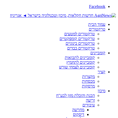
Facebook
עמוד הבית
טרקטורים
טרקטורים למטעים
טרקטורים קומפקטיים
טרקטורים בינוניים
טרקטורים כבדים
קומביינים
קומביינים לתבואות
קומביינים לתחמיץ
קומביינים לצמחי שורש
קציר
מקצרות
מכסחות
מרסקות
מיכון
הכנת והובלת מזון לבע"ח
זריעה
עיבודים
מחרשה
דיסקוס