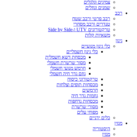
צמיגים וגלגלים
שמנים ונוזלים
רכב
רכב פרטי ורכב שטח
טנדרים ורכב מסחרי
טרקטורונים UTV ו-Side by Side
משאיות קלות
גינון
כלי גינון מנועיים
כלי גינון חשמליים
מכסחת דשא חשמלית
מסור שרשרת חשמלי
חרמש מנועי חשמלי
גוזם גדר חיה חשמלי
טרקטורוני כיסוח
מכסחות תופים וצלחות
חרמשים
גוזמות גדר חיה
מכסחות נדחפות
מסורי שרשרת
מפוחי עלים
כלים ידניים
מגזין
היסטוריה
מגזין