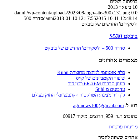
ברפתות ולולים
10 בינואר 2013
danni
/wp-content/uploads/2023/08/logo-site-300x131.png
0
0
2015-10-11 12:48:14
2013-01-10 12:17:55
danni
סדרה 500 –
ה'סקידים' החדשים של בובקט
בובקט S530
סדרה 500 – ה'סקידים' החדשים של בובקט
מאמרים אחרונים
סלף אוטונומי למחצה מתוצרת Kuhn
שיפור הקומביינים של קייס
רענון סדרות 6M ו-6R בג'ון דיר
עדכונים מ-Stihl
ג'ון דיר מציגה: הטרקטור הקונבנציונלי החזק בעולם
דוא"ל:
agrinews100@gmail.com
כתובת: ת.ד. 959, חרוצים, מיקוד 60917
מדיניות פרטיות
אתרים ששווה להכיר