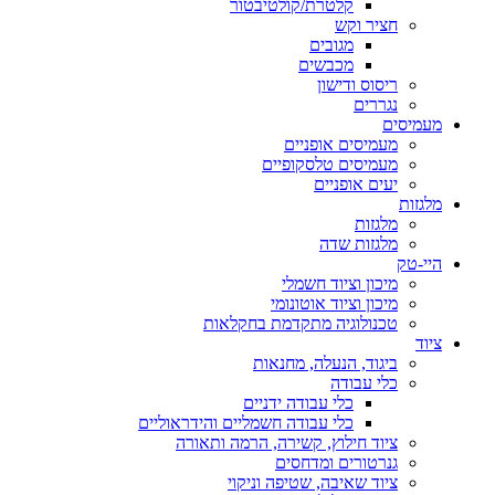
קלטרת/קולטיבטור
חציר וקש
מגובים
מכבשים
ריסוס ודישון
נגררים
מעמיסים
מעמיסים אופניים
מעמיסים טלסקופיים
יעים אופניים
מלגזות
מלגזות
מלגזות שדה
היי-טק
מיכון וציוד חשמלי
מיכון וציוד אוטונומי
טכנולוגיה מתקדמת בחקלאות
ציוד
ביגוד, הנעלה, מחנאות
כלי עבודה
כלי עבודה ידניים
כלי עבודה חשמליים והידראוליים
ציוד חילוץ, קשירה, הרמה ותאורה
גנרטורים ומדחסים
ציוד שאיבה, שטיפה וניקוי