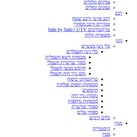
צמיגים וגלגלים
שמנים ונוזלים
רכב
רכב פרטי ורכב שטח
טנדרים ורכב מסחרי
טרקטורונים UTV ו-Side by Side
משאיות קלות
גינון
כלי גינון מנועיים
כלי גינון חשמליים
מכסחת דשא חשמלית
מסור שרשרת חשמלי
חרמש מנועי חשמלי
גוזם גדר חיה חשמלי
טרקטורוני כיסוח
מכסחות תופים וצלחות
חרמשים
גוזמות גדר חיה
מכסחות נדחפות
מסורי שרשרת
מפוחי עלים
כלים ידניים
מגזין
היסטוריה
מגזין