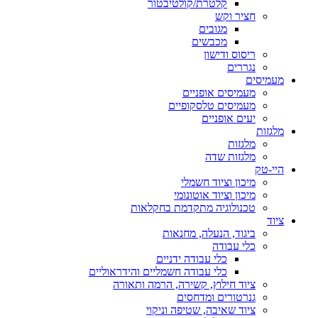
קלטרת/קולטיבטור
חציר וקש
מגובים
מכבשים
ריסוס ודישון
נגררים
מעמיסים
מעמיסים אופניים
מעמיסים טלסקופיים
יעים אופניים
מלגזות
מלגזות
מלגזות שדה
היי-טק
מיכון וציוד חשמלי
מיכון וציוד אוטונומי
טכנולוגיה מתקדמת בחקלאות
ציוד
ביגוד, הנעלה, מחנאות
כלי עבודה
כלי עבודה ידניים
כלי עבודה חשמליים והידראוליים
ציוד חילוץ, קשירה, הרמה ותאורה
גנרטורים ומדחסים
ציוד שאיבה, שטיפה וניקוי