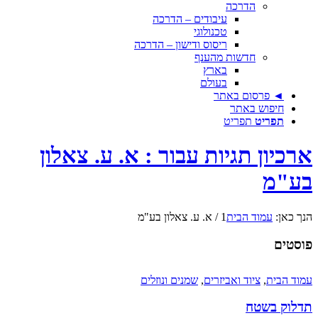
הדרכה
עיבודים – הדרכה
טכנולוגי
ריסוס ודישון – הדרכה
חדשות מהענף
בארץ
בעולם
◄ פרסום באתר
חיפוש באתר
תפריט
תפריט
ארכיון תגיות עבור : א. ע. צאלון
בע"מ
הנך כאן:
עמוד הבית
1
/
א. ע. צאלון בע"מ
פוסטים
עמוד הבית
,
ציוד ואביזרים
,
שמנים ונוזלים
תדלוק בשטח