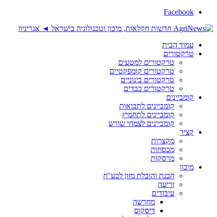
Facebook
עמוד הבית
טרקטורים
טרקטורים למטעים
טרקטורים קומפקטיים
טרקטורים בינוניים
טרקטורים כבדים
קומביינים
קומביינים לתבואות
קומביינים לתחמיץ
קומביינים לצמחי שורש
קציר
מקצרות
מכסחות
מרסקות
מיכון
הכנת והובלת מזון לבע"ח
זריעה
עיבודים
מחרשה
דיסקוס