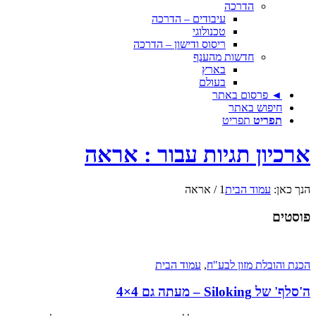
הדרכה
עיבודים – הדרכה
טכנולוגי
ריסוס ודישון – הדרכה
חדשות מהענף
בארץ
בעולם
◄ פרסום באתר
חיפוש באתר
תפריט
תפריט
ארכיון תגיות עבור : אראה
הנך כאן:
עמוד הבית
1
/
אראה
פוסטים
הכנת והובלת מזון לבע"ח
,
עמוד הבית
ה'סלף' של Siloking – מעתה גם 4×4