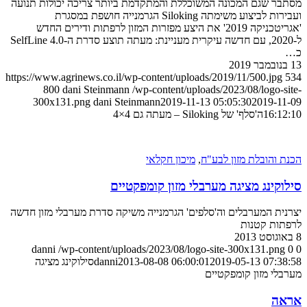
מסתבר שגם המכונה המשוכללת והמתקדמת ביותר צריכה יכולות תנועה
ועבירות לביצוע משימתה Siloking הגרמנייה חושפת במסגרת
'אגריטכניקה 2019' את היצע מפזרות המזון לרפתות ודירים החדש
ל-2020, עם חדשה עיקרית מעניינת: מעתה תוצע סדרת ה-SelfLine 4.0
כ…
13 בנובמבר 2019
https://www.agrinews.co.il/wp-content/uploads/2019/11/500.jpg
534
800
dani Steinmann
/wp-content/uploads/2023/08/logo-site-
300x131.png
dani Steinmann
2019-11-13 05:05:30
2019-11-09
16:12:10
ה'סלף' של Siloking – מעתה גם 4×4
הכנת והובלת מזון לבע"ח
,
מיכון חקלאי
סילוקינג מציגה מערבלי מזון קומפקטיים
יצרנית המערבלים וה'סלפים' הגרמנייה משיקה סדרת מערבלי מזון חדשה
לרפתות קטנות
8 באוגוסט 2013
danni
/wp-content/uploads/2023/08/logo-site-300x131.png
0
0
2019-05-13 07:38:58
2013-08-08 06:00:01
danni
סילוקינג מציגה
מערבלי מזון קומפקטיים
אראה