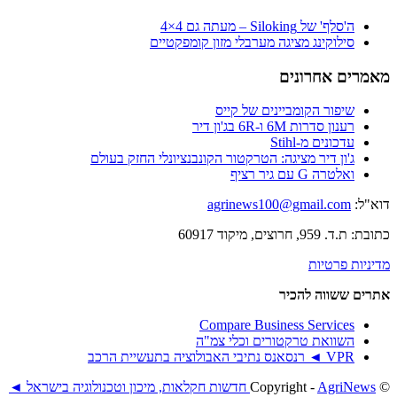
ה'סלף' של Siloking – מעתה גם 4×4
סילוקינג מציגה מערבלי מזון קומפקטיים
מאמרים אחרונים
שיפור הקומביינים של קייס
רענון סדרות 6M ו-6R בג'ון דיר
עדכונים מ-Stihl
ג'ון דיר מציגה: הטרקטור הקונבנציונלי החזק בעולם
ואלטרה G עם גיר רציף
דוא"ל:
agrinews100@gmail.com
כתובת: ת.ד. 959, חרוצים, מיקוד 60917
מדיניות פרטיות
אתרים ששווה להכיר
Compare Business Services
השוואת טרקטורים וכלי צמ"ה
VPR ◄ רנסאנס נתיבי האבולוציה בתעשיית הרכב
© ‫Copyright -
AgriNews חדשות חקלאות, מיכון וטכנולוגיה בישראל ◄