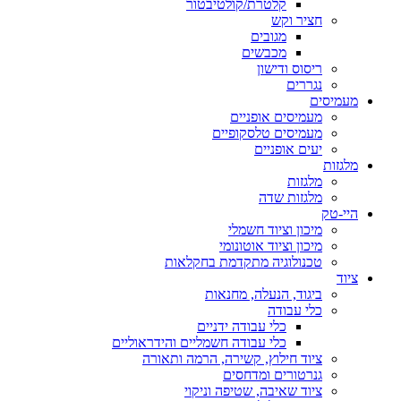
קלטרת/קולטיבטור
חציר וקש
מגובים
מכבשים
ריסוס ודישון
נגררים
מעמיסים
מעמיסים אופניים
מעמיסים טלסקופיים
יעים אופניים
מלגזות
מלגזות
מלגזות שדה
היי-טק
מיכון וציוד חשמלי
מיכון וציוד אוטונומי
טכנולוגיה מתקדמת בחקלאות
ציוד
ביגוד, הנעלה, מחנאות
כלי עבודה
כלי עבודה ידניים
כלי עבודה חשמליים והידראוליים
ציוד חילוץ, קשירה, הרמה ותאורה
גנרטורים ומדחסים
ציוד שאיבה, שטיפה וניקוי