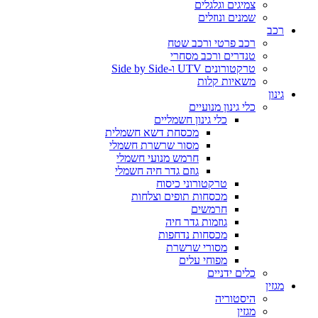
צמיגים וגלגלים
שמנים ונוזלים
רכב
רכב פרטי ורכב שטח
טנדרים ורכב מסחרי
טרקטורונים UTV ו-Side by Side
משאיות קלות
גינון
כלי גינון מנועיים
כלי גינון חשמליים
מכסחת דשא חשמלית
מסור שרשרת חשמלי
חרמש מנועי חשמלי
גוזם גדר חיה חשמלי
טרקטורוני כיסוח
מכסחות תופים וצלחות
חרמשים
גוזמות גדר חיה
מכסחות נדחפות
מסורי שרשרת
מפוחי עלים
כלים ידניים
מגזין
היסטוריה
מגזין