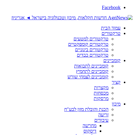
Facebook
עמוד הבית
טרקטורים
טרקטורים למטעים
טרקטורים קומפקטיים
טרקטורים בינוניים
טרקטורים כבדים
קומביינים
קומביינים לתבואות
קומביינים לתחמיץ
קומביינים לצמחי שורש
קציר
מקצרות
מכסחות
מרסקות
מיכון
הכנת והובלת מזון לבע"ח
זריעה
עיבודים
מחרשה
דיסקוס