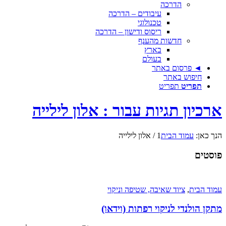
הדרכה
עיבודים – הדרכה
טכנולוגי
ריסוס ודישון – הדרכה
חדשות מהענף
בארץ
בעולם
◄ פרסום באתר
חיפוש באתר
תפריט
תפריט
ארכיון תגיות עבור : אלון לילייה
הנך כאן:
עמוד הבית
1
/
אלון לילייה
פוסטים
עמוד הבית
,
ציוד שאיבה, שטיפה וניקוי
מתקן הולנדי לניקוי רפתות (וידאו)