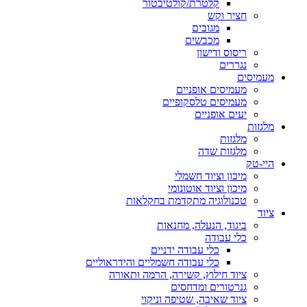
קלטרת/קולטיבטור
חציר וקש
מגובים
מכבשים
ריסוס ודישון
נגררים
מעמיסים
מעמיסים אופניים
מעמיסים טלסקופיים
יעים אופניים
מלגזות
מלגזות
מלגזות שדה
היי-טק
מיכון וציוד חשמלי
מיכון וציוד אוטונומי
טכנולוגיה מתקדמת בחקלאות
ציוד
ביגוד, הנעלה, מחנאות
כלי עבודה
כלי עבודה ידניים
כלי עבודה חשמליים והידראוליים
ציוד חילוץ, קשירה, הרמה ותאורה
גנרטורים ומדחסים
ציוד שאיבה, שטיפה וניקוי