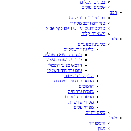
צמיגים וגלגלים
שמנים ונוזלים
רכב
רכב פרטי ורכב שטח
טנדרים ורכב מסחרי
טרקטורונים UTV ו-Side by Side
משאיות קלות
גינון
כלי גינון מנועיים
כלי גינון חשמליים
מכסחת דשא חשמלית
מסור שרשרת חשמלי
חרמש מנועי חשמלי
גוזם גדר חיה חשמלי
טרקטורוני כיסוח
מכסחות תופים וצלחות
חרמשים
גוזמות גדר חיה
מכסחות נדחפות
מסורי שרשרת
מפוחי עלים
כלים ידניים
מגזין
היסטוריה
מגזין