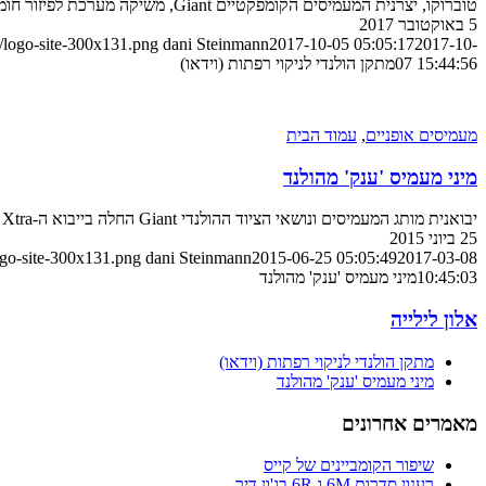
טוברוקו, יצרנית המעמיסים הקומפקטיים Giant, משיקה מערכת לפיזור חומר יבש לרפתות המותקנת בקצה זרוע מיני מעמיס
5 באוקטובר 2017
/logo-site-300x131.png
dani Steinmann
2017-10-05 05:05:17
2017-10-
07 15:44:56
מתקן הולנדי לניקוי רפתות (וידאו)
מעמיסים אופניים
,
עמוד הבית
מיני מעמיס 'ענק' מהולנד
יבואנית מותג המעמיסים ונושאי הציוד ההולנדי Giant החלה בייבוא ה-V452 T Xtra הקומפקטי. הנה הפרטים
25 ביוני 2015
ogo-site-300x131.png
dani Steinmann
2015-06-25 05:05:49
2017-03-08
10:45:03
מיני מעמיס 'ענק' מהולנד
אלון לילייה
מתקן הולנדי לניקוי רפתות (וידאו)
מיני מעמיס 'ענק' מהולנד
מאמרים אחרונים
שיפור הקומביינים של קייס
רענון סדרות 6M ו-6R בג'ון דיר