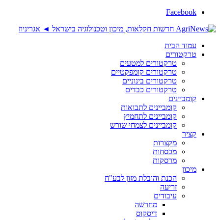
Facebook
עמוד הבית
טרקטורים
טרקטורים למטעים
טרקטורים קומפקטיים
טרקטורים בינוניים
טרקטורים כבדים
קומביינים
קומביינים לתבואות
קומביינים לתחמיץ
קומביינים לצמחי שורש
קציר
מקצרות
מכסחות
מרסקות
מיכון
הכנת והובלת מזון לבע"ח
זריעה
עיבודים
מחרשה
דיסקוס