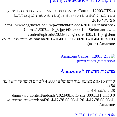
דיסקוס 12 מ' מ-Amazone (וידאו)
ה-Catros+ 12003-2TS מתמקם בפסגת ההיצע של היצרנית הגרמנייה,
עם הבטחה לביצועים חסרי תחרות (עם הטרקטור הנכון, כמובן...)
6 בינואר 2016
https://www.agrinews.co.il/wp-content/uploads/2016/01/Amazone-
Catros-12003-2TS_6.jpg
600
800
dani Steinmann
/wp-
content/uploads/2023/08/logo-site-300x131.png
dani
2016-01-04 10:40:03
2016-01-06 05:05:30
Steinmann
דיסקוס 12 מ' מ-
Amazone (וידאו)
עמוד הבית
,
ריסוס ודישון
מדשנות חדשות ל-Amazone
סדרה ZA-TS מציעה נפחי דשן של עד 4,200 ליטרים וקוטר פיזור של עד
54 מ'
28 בדצמבר 2014
danni
/wp-content/uploads/2023/08/logo-site-300x131.png
0
0
2014-12-28 06:06:41
2014-12-28 06:06:41
danni
מדשנות חדשות ל-
Amazone
אחים ניסנבוים בע"מ