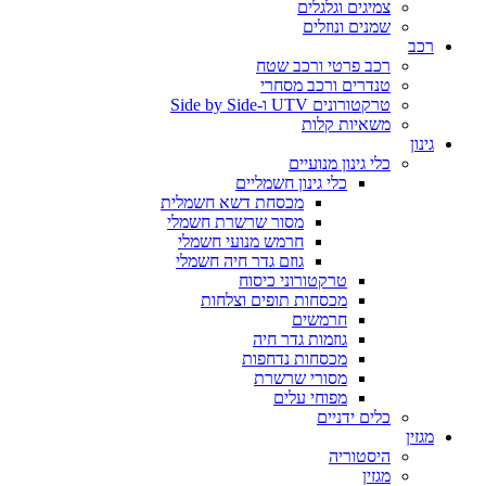
צמיגים וגלגלים
שמנים ונוזלים
רכב
רכב פרטי ורכב שטח
טנדרים ורכב מסחרי
טרקטורונים UTV ו-Side by Side
משאיות קלות
גינון
כלי גינון מנועיים
כלי גינון חשמליים
מכסחת דשא חשמלית
מסור שרשרת חשמלי
חרמש מנועי חשמלי
גוזם גדר חיה חשמלי
טרקטורוני כיסוח
מכסחות תופים וצלחות
חרמשים
גוזמות גדר חיה
מכסחות נדחפות
מסורי שרשרת
מפוחי עלים
כלים ידניים
מגזין
היסטוריה
מגזין