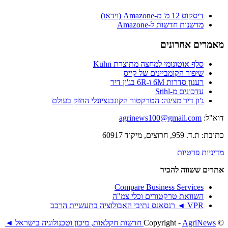
דיסקוס 12 מ' מ-Amazone (וידאו)
מדשנות חדשות ל-Amazone
מאמרים אחרונים
סלף אוטונומי למחצה מתוצרת Kuhn
שיפור הקומביינים של קייס
רענון סדרות 6M ו-6R בג'ון דיר
עדכונים מ-Stihl
ג'ון דיר מציגה: הטרקטור הקונבנציונלי החזק בעולם
דוא"ל:
agrinews100@gmail.com
כתובת: ת.ד. 959, חרוצים, מיקוד 60917
מדיניות פרטיות
אתרים ששווה להכיר
Compare Business Services
השוואת טרקטורים וכלי צמ"ה
VPR ◄ רנסאנס נתיבי האבולוציה בתעשיית הרכב
© ‫Copyright -
AgriNews חדשות חקלאות, מיכון וטכנולוגיה בישראל ◄