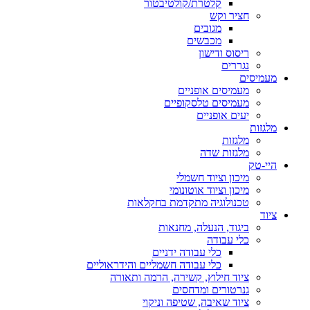
קלטרת/קולטיבטור
חציר וקש
מגובים
מכבשים
ריסוס ודישון
נגררים
מעמיסים
מעמיסים אופניים
מעמיסים טלסקופיים
יעים אופניים
מלגזות
מלגזות
מלגזות שדה
היי-טק
מיכון וציוד חשמלי
מיכון וציוד אוטונומי
טכנולוגיה מתקדמת בחקלאות
ציוד
ביגוד, הנעלה, מחנאות
כלי עבודה
כלי עבודה ידניים
כלי עבודה חשמליים והידראוליים
ציוד חילוץ, קשירה, הרמה ותאורה
גנרטורים ומדחסים
ציוד שאיבה, שטיפה וניקוי