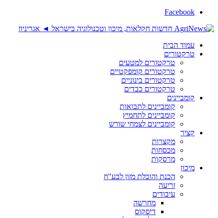
Facebook
עמוד הבית
טרקטורים
טרקטורים למטעים
טרקטורים קומפקטיים
טרקטורים בינוניים
טרקטורים כבדים
קומביינים
קומביינים לתבואות
קומביינים לתחמיץ
קומביינים לצמחי שורש
קציר
מקצרות
מכסחות
מרסקות
מיכון
הכנת והובלת מזון לבע"ח
זריעה
עיבודים
מחרשה
דיסקוס