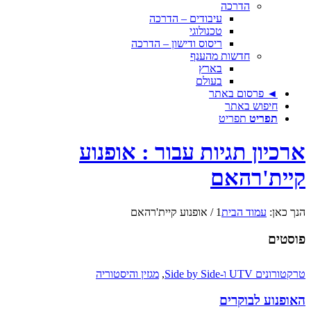
הדרכה
עיבודים – הדרכה
טכנולוגי
ריסוס ודישון – הדרכה
חדשות מהענף
בארץ
בעולם
◄ פרסום באתר
חיפוש באתר
תפריט
תפריט
ארכיון תגיות עבור : אופנוע
קיית'רהאם
הנך כאן:
עמוד הבית
1
/
אופנוע קיית'רהאם
פוסטים
טרקטורונים UTV ו-Side by Side
,
מגזין והיסטוריה
האופנוע לבוקרים