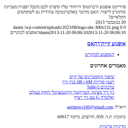
פרוייקט אופנוע ה'ברוטוס' הייחודי עליו סיפרנו לכם מקבל תפנית מעניינת
ומתקרב לייצור; האם מדובר באלטרנטיבה עתידית גם לשימושים
חקלאיים?
20 בנובמבר 2013
danni
/wp-content/uploads/2023/08/logo-site-300x131.png
0
0
2013-11-20 06:06:10
2013-11-20 06:06:10
danni
האופנוע לבוקרים
אופנוע קיית'רהאם
האופנוע לבוקרים
מאמרים אחרונים
שיפור הקומביינים של קייס
רענון סדרות 6M ו-6R בג'ון דיר
עדכונים מ-Stihl
ג'ון דיר מציגה: הטרקטור הקונבנציונלי החזק בעולם
ואלטרה G עם גיר רציף
דוא"ל:
agrinews100@gmail.com
כתובת: ת.ד. 959, חרוצים, מיקוד 60917
מדיניות פרטיות