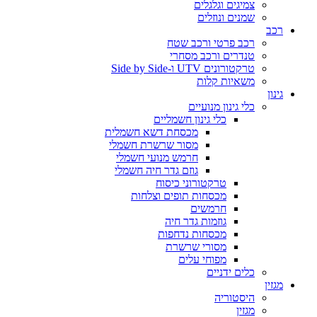
צמיגים וגלגלים
שמנים ונוזלים
רכב
רכב פרטי ורכב שטח
טנדרים ורכב מסחרי
טרקטורונים UTV ו-Side by Side
משאיות קלות
גינון
כלי גינון מנועיים
כלי גינון חשמליים
מכסחת דשא חשמלית
מסור שרשרת חשמלי
חרמש מנועי חשמלי
גוזם גדר חיה חשמלי
טרקטורוני כיסוח
מכסחות תופים וצלחות
חרמשים
גוזמות גדר חיה
מכסחות נדחפות
מסורי שרשרת
מפוחי עלים
כלים ידניים
מגזין
היסטוריה
מגזין