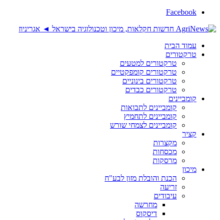
Facebook
עמוד הבית
טרקטורים
טרקטורים למטעים
טרקטורים קומפקטיים
טרקטורים בינוניים
טרקטורים כבדים
קומביינים
קומביינים לתבואות
קומביינים לתחמיץ
קומביינים לצמחי שורש
קציר
מקצרות
מכסחות
מרסקות
מיכון
הכנת והובלת מזון לבע"ח
זריעה
עיבודים
מחרשה
דיסקוס