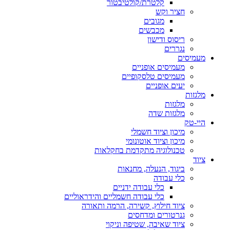
קלטרת/קולטיבטור
חציר וקש
מגובים
מכבשים
ריסוס ודישון
נגררים
מעמיסים
מעמיסים אופניים
מעמיסים טלסקופיים
יעים אופניים
מלגזות
מלגזות
מלגזות שדה
היי-טק
מיכון וציוד חשמלי
מיכון וציוד אוטונומי
טכנולוגיה מתקדמת בחקלאות
ציוד
ביגוד, הנעלה, מחנאות
כלי עבודה
כלי עבודה ידניים
כלי עבודה חשמליים והידראוליים
ציוד חילוץ, קשירה, הרמה ותאורה
גנרטורים ומדחסים
ציוד שאיבה, שטיפה וניקוי