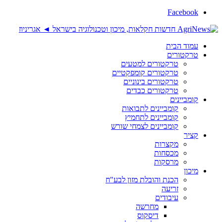
Facebook
עמוד הבית
טרקטורים
טרקטורים למטעים
טרקטורים קומפקטיים
טרקטורים בינוניים
טרקטורים כבדים
קומביינים
קומביינים לתבואות
קומביינים לתחמיץ
קומביינים לצמחי שורש
קציר
מקצרות
מכסחות
מרסקות
מיכון
הכנת והובלת מזון לבע"ח
זריעה
עיבודים
מחרשה
דיסקוס