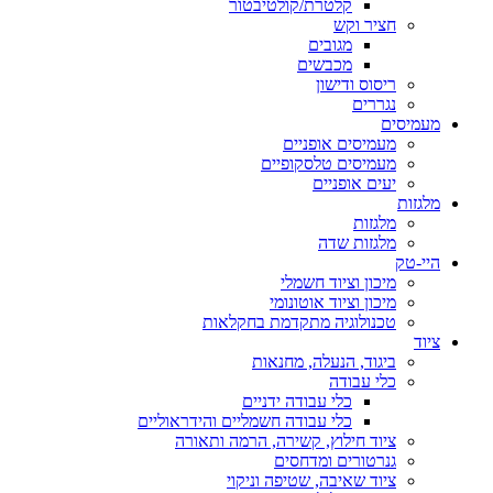
קלטרת/קולטיבטור
חציר וקש
מגובים
מכבשים
ריסוס ודישון
נגררים
מעמיסים
מעמיסים אופניים
מעמיסים טלסקופיים
יעים אופניים
מלגזות
מלגזות
מלגזות שדה
היי-טק
מיכון וציוד חשמלי
מיכון וציוד אוטונומי
טכנולוגיה מתקדמת בחקלאות
ציוד
ביגוד, הנעלה, מחנאות
כלי עבודה
כלי עבודה ידניים
כלי עבודה חשמליים והידראוליים
ציוד חילוץ, קשירה, הרמה ותאורה
גנרטורים ומדחסים
ציוד שאיבה, שטיפה וניקוי