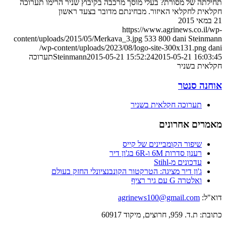
תחילתה של מסורת? בעלי מוסך מרכבה בקיבוץ שניר הרימו תערוכה
חקלאית לחקלאי האיזור. מבחינתם מדובר בצעד ראשון
21 במאי 2015
https://www.agrinews.co.il/wp-
content/uploads/2015/05/Merkava_3.jpg
533
800
dani Steinmann
/wp-content/uploads/2023/08/logo-site-300x131.png
dani
2015-05-21 16:03:45
2015-05-21 15:52:24
Steinmann
תערוכה
חקלאית בשניר
אוחנה סנטר
תערוכה חקלאית בשניר
מאמרים אחרונים
שיפור הקומביינים של קייס
רענון סדרות 6M ו-6R בג'ון דיר
עדכונים מ-Stihl
ג'ון דיר מציגה: הטרקטור הקונבנציונלי החזק בעולם
ואלטרה G עם גיר רציף
דוא"ל:
agrinews100@gmail.com
כתובת: ת.ד. 959, חרוצים, מיקוד 60917