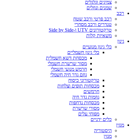
צמיגים וגלגלים
שמנים ונוזלים
רכב
רכב פרטי ורכב שטח
טנדרים ורכב מסחרי
טרקטורונים UTV ו-Side by Side
משאיות קלות
גינון
כלי גינון מנועיים
כלי גינון חשמליים
מכסחת דשא חשמלית
מסור שרשרת חשמלי
חרמש מנועי חשמלי
גוזם גדר חיה חשמלי
טרקטורוני כיסוח
מכסחות תופים וצלחות
חרמשים
גוזמות גדר חיה
מכסחות נדחפות
מסורי שרשרת
מפוחי עלים
כלים ידניים
מגזין
היסטוריה
מגזין