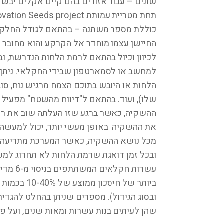
שונים – עבור אזורים בהם קיים אקלים יבש 
כוללת מספר משתנה – בהתאם לגודל החלקה
החיישן עצמו מוחדר אל הקרקע והוא מחובר 
לכיוון וכיול בהתאם לרמת הלחות הנדרשת, ו
למחשב או לסמארטפון שבידי החקלאי. ניתן לה
הלחות או היובש בתוכם הצמח מרגיש נוח, סוג
שלו), ועוד. בהתאם ל"דיווח מהשטח" מפעיל
ההשקיה, כאשר ברגע שזו העלתה שוב את רמ
את ההשקיה. באופן מעשי יותר, יכול למעש
מכל נושא ההשקיה, כאשר המערכת מתריעה ר
ובכל זמן דואגת שרמת הלחות לא תחרוג למע
עשרות ח
ביותר של חי
ובסוג הגידול). מספרים שניתן בהחלט להגדי
שהן לעיתים בנות עשרות ומאות שנים, ועל פ