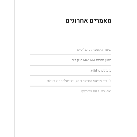
מאמרים אחרונים
שיפור הקומביינים של קייס
רענון סדרות 6M ו-6R בג'ון דיר
עדכונים מ-Stihl
ג'ון דיר מציגה: הטרקטור הקונבנציונלי החזק בעולם
ואלטרה G עם גיר רציף