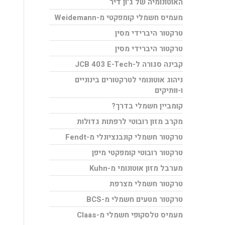
האוטונומיה של ג'ון דיר
מעמיס חשמלי קומפקטי מ-Weidemann
טרקטור היברידי מסין
טרקטור היברידי מסין
קבינה סגורה ל-JCB 403 E-Tech
ניהוג אוטונומי לטרקטורים בינוניים
ו-וותיקים
קומביין חשמלי בדרך?
מקרב מזון רובוטי לרפתות גדולות
טרקטור חשמלי קונבנציונלי מ-Fendt
טרקטור רובוטי קומפקטי מיפן
מערבל מזון אוטונומי מ-Kuhn
טרקטור חשמלי מצרפת
טרקטור מטעים חשמלי מ-BCS
מעמיס טלסקופי חשמלי מ-Claas