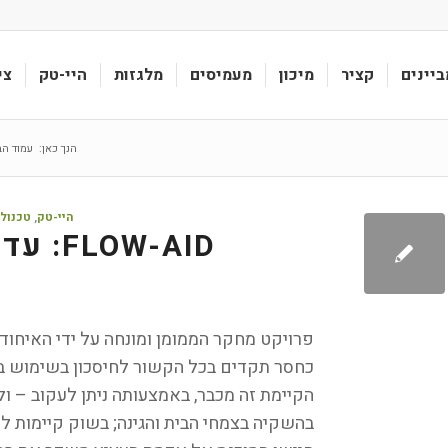
ביינים
קציר
מיכון
מעמיסים
מלגזות
היי-טק
צי
הנך כאן:
עמוד הב
היי-טק
,
טכנול
FLOW-AID: עד 40% חיסכון במים!
פרויקט מחקר הממומן ומונחה על ידי האיחוד 
כחסר תקדים בכל הקשור לחיסכון בשימוש במ
הקיימת זה מכבר, באמצעותה ניתן לעקוב – ו
בהשקיה בצמחי הבית והגינה; בשוק קיימות 