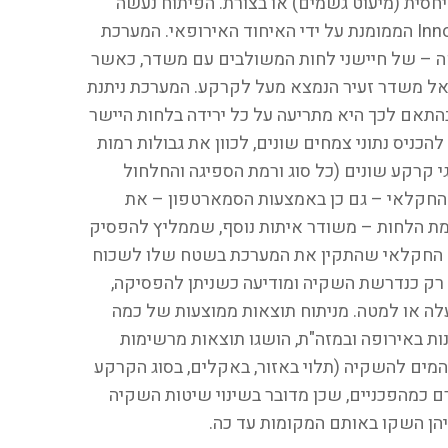
יחסית (מיעוט גשמים) או בצורת. הפיתוח נעשה
תחת מטריית עמותת Innovation Seeds project הממומנת על ידי האיחוד האירופאי. המערכת
 – של חיישני לחות המשולבים עם משדר, כאשר
אל משדר זעיר הנמצא מעל לקרקע. המערכת ניתנת
בהתאם לכך היא מתריעה על כל ירידה בלחות היישר
כניס נתוני צמחים שונים, לכוון את גבולות רמות
י קרקע שונים (כל סוג ורמת הספיגה והחלחול
 החקלאי – גם כן באמצעות הסמארטפון – את
ת הלחות – משודר איתות נוסף, שממליץ להפסיק
ה החקלאי שהתקין את המערכת בשטח שלו לשכוח
ק כנדרשת השקיה ומודיעה כשניתן להפסיקה,
לה או למטה. מניתוח תוצאות ממוצעות של כמה
קלאים המשתתפים בניסוי מ-6 מדינות באירופה ובמזה"ת, הושגו תוצאות מרשימות
סכון ממוצע של 10-40% בכמות המים להשקיה (תלוי באזור, באקלים, בסוג הקרקע
רם כמהפכניים, שכן מדובר בשינוי שיטות השקיה
יהן השקו באותם המקומות עד כה.