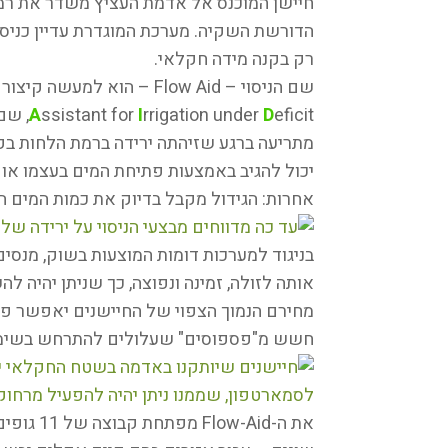
חיישן המוכנס אל אדמת העציץ משדר את רמת 
רק בקנה מידה חקלאי.
שם הניסוי – Flow Aid – הוא למעשה קיצור של
D
rrigation under
I
ssistant for
A
icit
מתריעה ברגע שזיהתה ירידה ברמת הלחות בק
יכול להגיב באמצעות פתיחת המים בעצמו או
אחרות: הגידול מקבל בדיוק את כמות המים הנ
אותה לזולה, זמינה ונפוצה, כך שניתן יהיה 
מחירם הנמוך הצפוי של החיישנים יאפשר פי
חשש מ"פספוסים" שעלולים להתרחש בשימוש
את ה--Aid