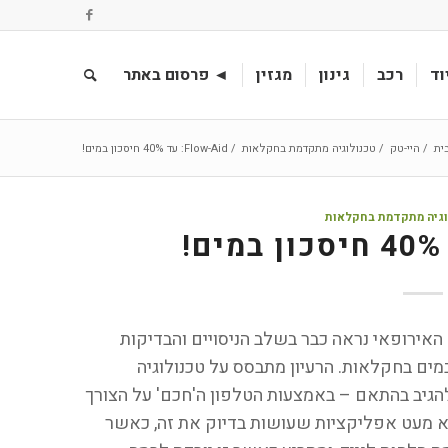
וד
רכב
גינון
מגזין
◄ פרסום באתר
ית
/
היי-טק
/
טכנולוגיה מתקדמת בחקלאות
/
Flow-Aid: עד 40% חיסכון במים!
וגיה מתקדמת בחקלאות
האירופאי נראה כבר בשלב הניסויים והבדיקות
ים בחקלאות. הרעיון מתבסס על טכנולוגיה
להגיב בהתאם – באמצעות הטלפון ה'חכם' על הצורך
לא מעט אפליקציות שעושות בדיוק את זה, כאשר