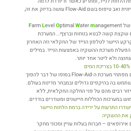
הלחות לנייד, ומתריע כאשר זו יורדת לרמה
הדורשת השקיה. מערכת המוגדרת עדיין כניסיונית ואב טיפוס בשם Flow-Aid עושה בדיוק את זה,
F
arm
L
evel
O
ptimal
W
ater
m
anagement
ef, שם שקצת קשה לבטא בנוחות וברצף… המערכת
רקע היישר לטלפון הנייד של החקלאי וזה האחרון
 הפעלת מערכת ההשקיה באמצעות הנייד. במילים
חוצה ולא ליטר אחד יותר.
בניגוד למערכות דומות המוצעות בשוק, מנסים מפתחי מערכת ה-Flow-Aid בסופו של דבר להפוך
להשתמש בה בהיקפים גדולים ובמבחר מדינות בעולם.
זור רבים מהם על פני החלקה החקלאית, ללא
 במערכות הכוללות חיישנים ומשדרים בודדים.
Flow מפתחת קבוצה של 11 גופים אירופאים – חברות בעלות עניין ומכוני מחקר