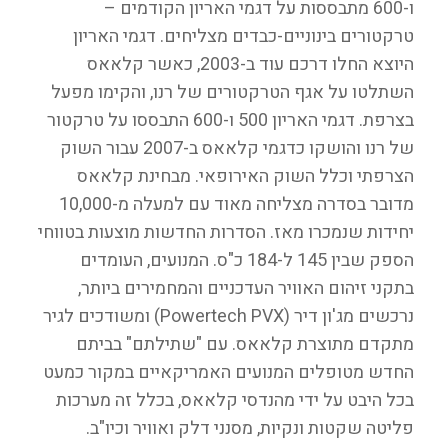
ו-600 מתבססות על דגמי האריון הקודמים –
טרקטורים בינוניים-כבדים מצליחים. דגמי האריון
היוצא החלו דרכם עוד ב-2003, כאשר קלאאס
השתלטו על אגף הטרקטורים של רנו, והקימו מפעל
בצרפת. דגמי האריון 500 ו-600 התבססו על טרקטור
של רנו והושקו כדגמי קלאאס ב-2007 עבור השוק
הצרפתי וכלל השוק האירופאי. מבחינת קלאאס
מדובר בסדרה מצליחה מאוד עם למעלה מ-10,000
יחידות שנמכרו מאז. הסדרות החדשות מוצעות בטווחי
הספק שבין 145 ל-184 כ"ס. המנועים, העומדים
בתקני זיהום האוויר העדכניים והמחמירים ביותר,
נרכשים מג'ון דיר (Powertech PVX) ומשודכים לגיר
מתקדם מתוצרת קלאאס. עם "שתילתם" בביתם
החדש מטופלים המנועים האמריקאיים במקור כמעט
בכל היבט על ידי מהנדסי קלאאס, בכלל זה מערכות
פליטה שקטות ונקיות, מסנני דלק ואוויר וכיו"ב.