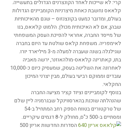
קרי: לא שייכות לאחד הקונצרנים הגדולים בתעשייה.
קלאאס נחשבת כאחת מיצרניות הקומביינים הגדולות
בעולם, ומדובר כמעט בקונצנזוס – שגם מהאיכותיות
שבהן, אם לא האיכותית מכולן. הלמוט קלאאס, בנו
של מייסד החברה, אחראי להפיכת העסק המשפחתי
לאימפריה. משפחת קלאס שולטת עד היום בחברה
שגילגלה בשנה שעברה למעלה מ-3 מיליארד יורו.
בתו, קאתרינה קלאאס-מולהאוזנר, ירשה מאביה
לאחרונה את השליטה בעסק, שמעסיק כיום כ-10,000
עובדים וממוקם רביעי בעולם, מבין יצרני המיכון
החקלאי.
בנוסף לקומביינים וציוד קציר מציעה החברה
שהנהלתה שוכנת בהארסווינקל שבגרמניה ליין שלם
של טרקטורים בטווח הספק רחב המתחיל ב-54
ומסתיים ב-500 כ"ס, מחולק ל-8 דגמים עיקריים.
הסדרות החדשות אריון 500