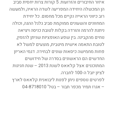
איזור החיבורים והזרועות. 5 קורות צרות יחסית סביב
הן המכשלה היחידה המפריעה לשדה הראיה, ולמעשה
רוב כיווני הראייה נקיים מכל מחסום. כל יחידת
המחוונים והשעונים ממוקמת סביב גלגל ההגה, וכולה
ניתנת להרמה והורדה בקלות לטובת כניסה ויציאה
נוחים מהקבינה. בין שפע האופציות שניתן להזמין,
לטובת התאמה אישית מיטבית, מוצעים למשל לא
פחות מחמישה כיסאות שונים לבחירה. דגמי האריון
החדשים הם הראשונים בסדרה של חידושים
המתוכננים אצל קלאאס לשנת 2013 – שנת חגיגות
לציון יובל ה-100 לחברה.
לפרטים נוספים ניתן לפנות ליבואנית קלאאס לארץ
– אגרו תמיר מכפר תבור – בטל' 04-8718010