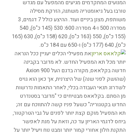
המנועים המתקדמים מגיעים מהמפעל עם מגדש
טורבו בעל גיאומטריה משתנה, הזרקת מסילה
משותפת, מצנן ביניים ועוד. ההיצע כולל 7 דגמים, 3
מסדרה 500 ו-4 מסדרה 600: 530 (145 כ"ס), 540
(155 כ"ס), 550 (163 כ"ס), 620 (158 כ"ס), 630 (165
כ"ס), 640 (177 כ"ס) ו-650 עם 184 כ"ס.
את מפעילי הכלים יעניין ככל הנראה
יותר מכל תא המפעיל החדש. לא מדובר בקבינה
חדשה בקלאאס, מקורה בדגם העל Axion 900
(שהושק לפני שנה) של היצרנית, אך כאן הוא גויס
לשדרוג תנאי העבודה בכלי, לאחר התאמות נדרשות
מן הסתם. בקלאאס מבטיחים כי "מדובר בסטנדרט
החדש בקטגוריה" כשעל פניו קשה להתווכח עם זה;
תא המפעיל מוקם קצת יותר לפנים על גבי הטרקטור,
ביחס לדגמי האריון עד כה, וזאת על מנת לאפשר
התקנת חלון אחורי קמור יותר ומבט נוח ויעיל יותר על