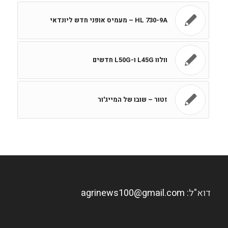
HL 730-9A – מעמיס אופני חדש ליונדאי
וולוו L45G ו-L50G חדשים
זטור – שובו של המייג'ור
דוא"ל:
agrinews100@gmail.com