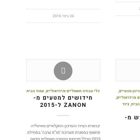
26 ביוני 2015
גינון מנועיים
,
כלי עבודה חשמליים והידראוליים
,
עמוד הבית
חידושים למטעים מ-
 והידראוליים
,
ZANON ל-2015
הבית
,
ציוד
ש מ-
יבואנית הציוד והמיכון החקלאיים מאיטליה
תחשוף במסגרת תערוכת 'מו"פ ערבה' בתחילת
2015 מדלל פריחות ומזמרה חשמלית חדשה