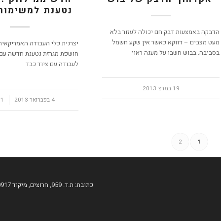
נטענת למשימות
הדבקה באמצעות דבק חם יכולה לעזור בלא
מעט מצבים – דווקא כאשר אין שקע חשמל
יצרנית כלי העבודה האמריקאית 
בסביבה. בבוש חשבו על מענה ראוי
לעבודה עם ציוד כבד
19 במרץ 2013
4 בפברואר 2013
/
1 תגובה
2
1
כתובת: ת.ד. 959, חרוצים, מיקוד 60917