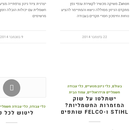
Zanon משיקה מכשיר לקשירת ענפי גפן
יצרנית ציוד גינון צרפתייה מצי
מתקדם הניזון מסוללה נישא והמתיימר להציע
חשמלית עם יכולות הובלה וזמן
נוחות וחיסכון חסרי תקדים בעבודה
מרשימים
22 בדצמבר 2014
9 בנובמבר 2014
בעולם
,
כלי גינון מנועיים
,
כלי עבודה
חשמליים והידראוליים
,
עמוד הבית
ישתלטו על שוק
המזמרות החשמליות?
כלי עבודה
,
כלי עבודה חשמליים
STIHL ו-FELCO שותפים
ליטוש לכל פ