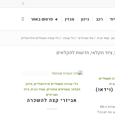
וד
רכב
גינון
מגזין
◄ פרסום באתר
אן:
עמוד הבית
/
ציוד ואביזרים
/
כלי עבודה
/
כלי עבודה חשמליים והידראוליים
י, ציוד חקלאי, חדשות לחקלאים
דה חשמליים
בית
כלי עבודה חשמליים והידראוליים
,
מיכון
(וידאו)
חקלאי
,
מעמיסים אופניים
,
עמוד הבית
,
ציוד
ואביזרים
אביזרי קצה להשכרה
Zanon האיטלקייה משיקה את ערכת ה-Kit
טע. מה יש בה?