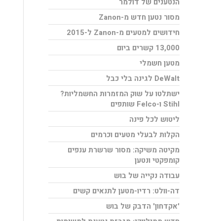
הנטענים של דולמר
מסור נטען חדש מ-Zanon
חידושים למטעים מ-Zanon ל-2015
13,000 קשרים ביום
מטען חשמלי
DeWalt לגינה בלי כבל
ישתלטו על שוק המזמרות החשמליות?
Stihl ו-Felco שותפים
ליטוש לכל פינה
הקלות לבעלי מטעים וכרמים
מקיטה משיקה: מסור שרשרת ענפים
קומפקטי ונטען
עבודה נקייה של בוש
דה-וולט: רדיו-מטען לתנאים קשים
'אקדחון' הדבק של בוש