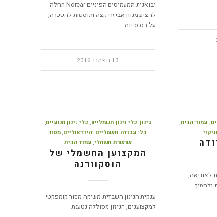
יבואנית המעמיסים הפיניים Norcar החלה
להציע מגוון אביזרי קצה ותוספות להשכרה,
על בסיס יומי
13 בדצמבר 2016
ים
,
עמוד הבית
,
גינון
,
כלי גינון חשמליים
,
כלי גינון מנועיים
,
יקוי
כלי עבודה חשמליים והידראוליים
,
מסור
ודה
שרשרת חשמלי
,
עמוד הבית
המקצוען החשמלי של
הוסקוורנה
 לאוריאה,
 ולחסוך
ענקית הגינון השבדית משיקה מסור קומפקטי
למקצוענים, הניזון מסוללה נטענת