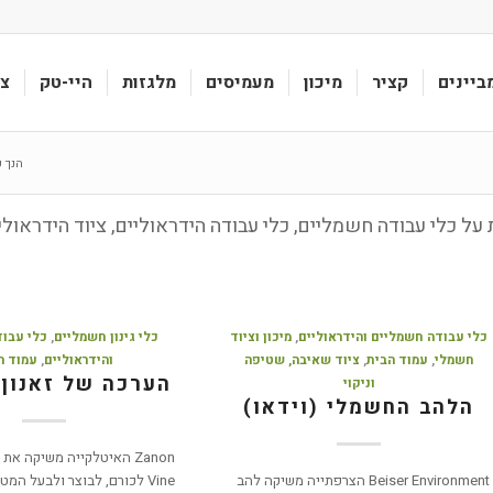
ביינים
קציר
מיכון
מעמיסים
מלגזות
היי-טק
צי
הנך כ
על כלי עבודה חשמליים, כלי עבודה הידראוליים, ציוד הידראול
כלי עבודה חשמליים והידראוליים
,
מיכון וציוד
כלי גינון חשמליים
,
כלי עבו
חשמלי
,
עמוד הבית
,
ציוד שאיבה, שטיפה
והידראוליים
,
עמוד ה
הערכה של זאנון 
וניקוי
הלהב החשמלי (וידאו)
Beiser Environment הצרפתייה משיקה להב
Vine לכורם, לבוצר ולבעל המ