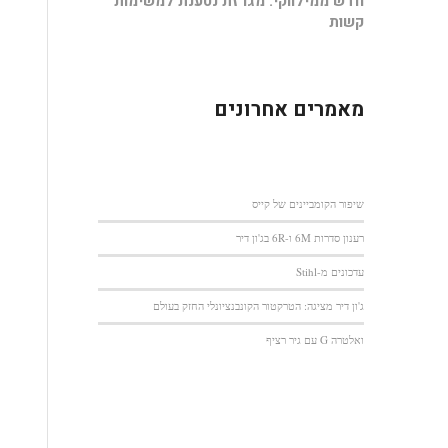
חדש ממילווקי: מגרזת נטענת למשימות
קשות
מאמרים אחרונים
שיפור הקומביינים של קייס
רענון סדרות 6M ו-6R בג'ון דיר
עדכונים מ-Stihl
ג'ון דיר מציגה: הטרקטור הקונבנציונלי החזק בעולם
ואלטרה G עם גיר רציף