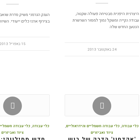
היצרנית היפנית מבטיחה פעולה שקטה,
הענק הגרמני משיק סדרת שואבי
עבודה נקייה ומשקל נמוך למסור השרשרת
בצירוף ארגז כלים ייעודי. השיוו
הנטען החדש שלה
15 באפריל 2013
24 באוקטובר 2013
כלי עבודה
,
כלי עבודה חשמליים והידראוליים
,
כלי עבודה
,
כלי עבודה חשמליים
ציוד ואביזרים
ציוד ואביזרים
'אקדחון' הדבק של בוש
חדש ממילווקי: 