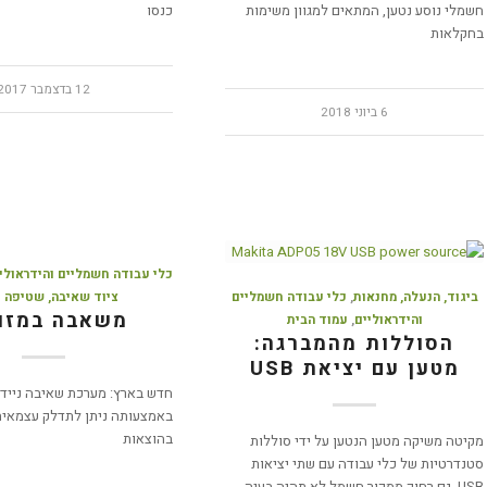
חשמלי נוסע נטען, המתאים למגוון משימות
כנסו
בחקלאות
12 בדצמבר 2017
6 ביוני 2018
כלי עבודה חשמליים והידראולי
ביגוד, הנעלה, מחנאות
,
כלי עבודה חשמליים
ציוד שאיבה, שטיפה ונ
משאבה במזו
והידראוליים
,
עמוד הבית
הסוללות מהמברגה:
מטען עם יציאת USB
חדש בארץ: מערכת שאיבה ניידת
באמצעותה ניתן לתדלק עצמאית
בהוצאות
מקיטה משיקה מטען הנטען על ידי סוללות
סטנדרטיות של כלי עבודה עם שתי יציאות
USB. גם רחוק ממקור חשמל לא תהיה בעיה