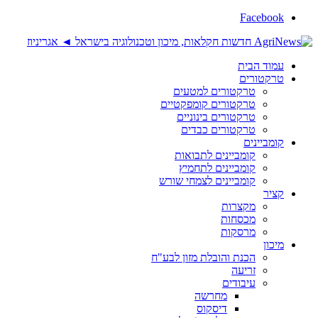
Facebook
עמוד הבית
טרקטורים
טרקטורים למטעים
טרקטורים קומפקטיים
טרקטורים בינוניים
טרקטורים כבדים
קומביינים
קומביינים לתבואות
קומביינים לתחמיץ
קומביינים לצמחי שורש
קציר
מקצרות
מכסחות
מרסקות
מיכון
הכנת והובלת מזון לבע"ח
זריעה
עיבודים
מחרשה
דיסקוס