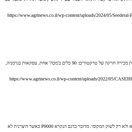
https://www.agrinews.co.il/wp-content/uploads/2024/05/Seederal-E
אחת מעסקאות רכישת הטרקטורים הגדולות באירופה לא בוצעה על ידי חקלאי... סוכנות קייס (CASE IH) בגרמניה מדווחת בהודעה לעיתונות על עסקת מכירה חריגה של טרקטורים: 90 כלים ב'מכה' אחת. עסקאות בגרמניה,
https://www.agrinews.co.il/wp-content/uploads/2022/05/C
המותג הסיני, המיוצג גם בארץ, נכנס תחום טרקטורי העיבודים הכבדים לובול (Lovol) הסינית משיקה טרקטור פירקי ראשון מתוצרתה, המיועד גם לייצוא ולא רק לשוק המקומי. מדובר בדגם הנקרא P9000 כאשר היצרנית לא