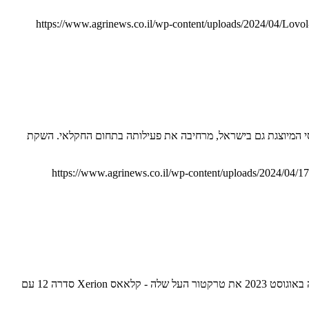
https://www.agrinews.co.il/wp-content/uploads/2024/04/Lovo
י פירקי המציע 360 כ"ס ליגונג (LiuGong) הסינית, יצרנית ציוד מכאני הנדסי המיוצגת גם בישראל, מרחיבה את פעילותה בתחום החקלאי. השקת
https://www.agrinews.co.il/wp-content/uploads/2024/04/1
לאחר השקת סדרת ה-12 הגדולה של קלאאס עם מערכות זחלים, מתחיל שיווק גרסאות הגלגלים. בינתיים לא אצלנו קלאאס (CLAAS) הגרמנייה חשפה באוגוסט 2023 את טרקטור העל שלה - קלאאס Xerion סדרה 12 עם