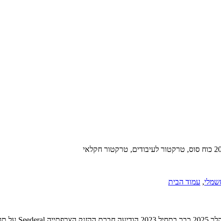
חשמלי
,
עמוד הבית
ה-Seederal נמצא