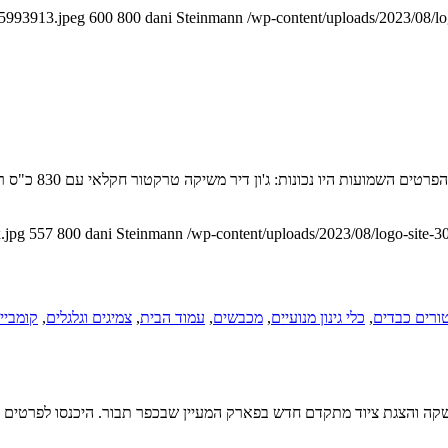
35993913.jpeg
600
800
dani Steinmann
/wp-content/uploads/2023/08/l
.jpg
557
800
dani Steinmann
/wp-content/uploads/2023/08/logo-site-
ורים כבדים
,
כלי גינון מנועיים
,
מכבשים
,
עמוד הבית
,
צמיגים וגלגלים
,
קומביי
השקה והצגת ציוד מתקדם חדש בפארק המעיין שבכפר תבור. היכנסו לפרטים ח