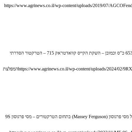
https://www.agrinews.co.il/wp-content/uploads/2019/07/AGCOFe
ג'ון דיר עומדת להציג בקרוב טרקטור-על עם יותר מ-800 כ"ס. הנה מה שידוע בשלב זה עם השקת הקלאאס Xerion החדש, טרקטור פרקי זחלי עם עד 653 כ"ס וכמובן – השקת הקייס קוואדטראק 715 – הטרקטור הסדרתי
https://www.agrinews.co.il/wp-content/uploads/2024/02/9RX
המפלצת
עם חשיפת סדרה 9S באופן מלא נחשפים כל הפרטים הטכניים שלה. היכנסו לעדכון לפני כחודש חשפנו כאן פרטים ראשונים על ספינת הדגל החדשה של מסי פרגוסון (Massey Ferguson) בתחום הטרקטורים – מסי פרגוסון 9S