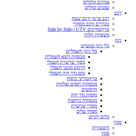
צמיגים וגלגלים
שמנים ונוזלים
רכב
רכב פרטי ורכב שטח
טנדרים ורכב מסחרי
טרקטורונים UTV ו-Side by Side
משאיות קלות
גינון
כלי גינון מנועיים
כלי גינון חשמליים
מכסחת דשא חשמלית
מסור שרשרת חשמלי
חרמש מנועי חשמלי
גוזם גדר חיה חשמלי
טרקטורוני כיסוח
מכסחות תופים וצלחות
חרמשים
גוזמות גדר חיה
מכסחות נדחפות
מסורי שרשרת
מפוחי עלים
כלים ידניים
מגזין
היסטוריה
מגזין