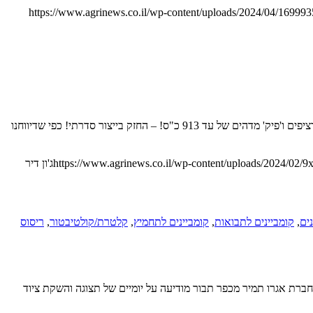
https://www.agrinews.co.il/wp-content/uploads/2024/04/16999
כמובטח, סדרה 9RX החדשה כוללת גרסת על עם עד 913 כ"ס. הנה עיקר הפרטים השמועות היו נכונות: ג'ון דיר משיקה טרקטור חקלאי עם 830 כ"ס רציפים ו'פיק' מדהים של עד 913 כ"ס! – החזק בייצור סדרתי! כפי שדיווחנו
https://www.agrinews.co.il/wp-content/uploads/2024/02/9x
ג'ון דיר
נים
,
קומביינים לתבואות
,
קומביינים לתחמיץ
,
קלטרת/קולטיבטור
,
ריסוס
ברת אגרו תמיר מכפר תבור מודיעה על יומיים של תצוגה והשקת ציוד