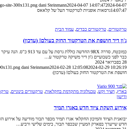
ogo-site-300x131.png
dani Steinmann
2024-04-07 14:07:47
2024-04-07
14:07:47
גרסאות אופניות לטרקטור העל של קלאאס
טרקטורים
,
טרקטורים כבדים
,
עמוד הבית
ג'ון דיר חושפת את הטרקטור החזק בעולם! (עדכון)
כבר לפני כשבועיים ג'ון דיר משיקה טרקטור ע…
28 בפברואר 2024
300x131.png
dani Steinmann
2024-02-28 12:05:08
2024-02-29 10:26:19
חושפת את הטרקטור החזק בעולם! (עדכון)
בארץ
,
חציר וקש
,
טכנולוגיה מתקדמת בחקלאות
,
טרקטורים בינוניים
,
טרקט
ודישון
אירוע השקת ציוד חדש באגרו תמיר
יבואנית הציוד והמיכון החקלאי אגרו תמיר מכפר תבור מודיעה על אירוע 
חדש שייערך בפארק המעיין שבכפר תבור, בימים שלישי ורביע…