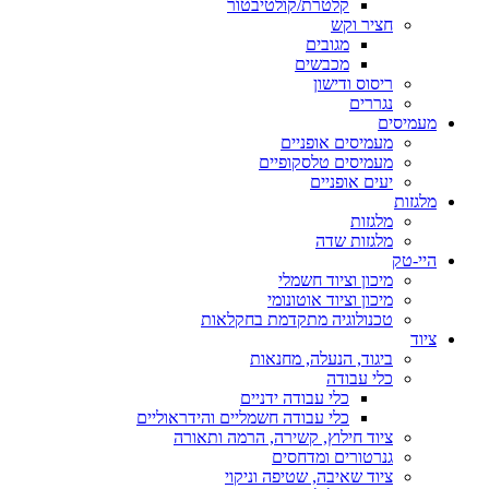
קלטרת/קולטיבטור
חציר וקש
מגובים
מכבשים
ריסוס ודישון
נגררים
מעמיסים
מעמיסים אופניים
מעמיסים טלסקופיים
יעים אופניים
מלגזות
מלגזות
מלגזות שדה
היי-טק
מיכון וציוד חשמלי
מיכון וציוד אוטונומי
טכנולוגיה מתקדמת בחקלאות
ציוד
ביגוד, הנעלה, מחנאות
כלי עבודה
כלי עבודה ידניים
כלי עבודה חשמליים והידראוליים
ציוד חילוץ, קשירה, הרמה ותאורה
גנרטורים ומדחסים
ציוד שאיבה, שטיפה וניקוי