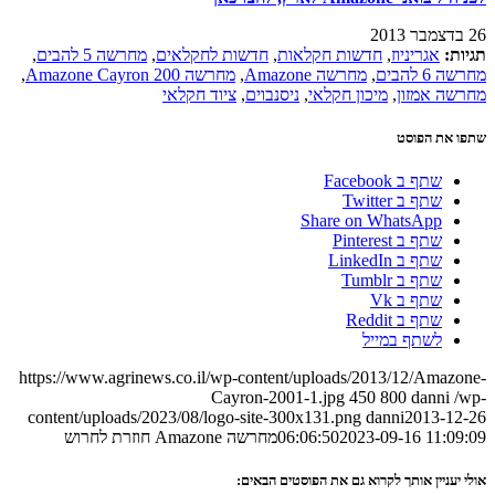
26 בדצמבר 2013
תגיות:
אגריניוז
,
חדשות חקלאות
,
חדשות לחקלאים
,
מחרשה 5 להבים
,
מחרשה 6 להבים
,
מחרשה Amazone
,
מחרשה Amazone Cayron 200
,
מחרשה אמזון
,
מיכון חקלאי
,
ניסנבוים
,
ציוד חקלאי
שתפו את הפוסט
שתף ב Facebook
שתף ב Twitter
Share on WhatsApp
שתף ב Pinterest
שתף ב LinkedIn
שתף ב Tumblr
שתף ב Vk
שתף ב Reddit
לשתף במייל
https://www.agrinews.co.il/wp-content/uploads/2013/12/Amazone-
Cayron-2001-1.jpg
450
800
danni
/wp-
content/uploads/2023/08/logo-site-300x131.png
danni
2013-12-26
2023-09-16 11:09:09
06:06:50
מחרשה Amazone חוזרת לחרוש
אולי יעניין אותך לקרוא גם את הפוסטים הבאים: