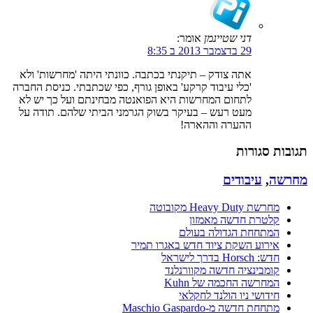
דני שטיינמן
אומר:
29 בדצמבר 2013 ב 8:35
אתה צודק – תיקנתי בכתבה. כוונתי היתה 'מחרשות' ולא
'כלי עיבוד קרקע' באופן גורף, כפי שכתבתי. כניסת החברה
לתחום המחרשות היא הפואנטה מבחינתם ועל כך יש לא
מעט רעש – בעיקר בשוק הגרמני הביתי שלהם. תודה על
ההערה וההארה!
תגובות סגורות
מחרשה
,
עיבודים
מחרשת Heavy Duty מקובוטה
קלטרת חדשה מאמזון
המתחחת הגדולה בעולם
אירוע השקת ציוד חדש באגרו תמיר
חדש: Horsch בדרך לישראל
קומבינציה חדשה מקוורנלנד
המחרשה החכמה של Kuhn
חידושי ניו הולנד לחקלאי
מתחחת חדשה מ-Maschio Gaspardo