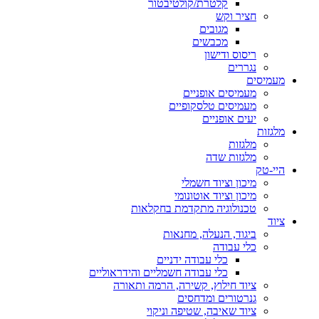
קלטרת/קולטיבטור
חציר וקש
מגובים
מכבשים
ריסוס ודישון
נגררים
מעמיסים
מעמיסים אופניים
מעמיסים טלסקופיים
יעים אופניים
מלגזות
מלגזות
מלגזות שדה
היי-טק
מיכון וציוד חשמלי
מיכון וציוד אוטונומי
טכנולוגיה מתקדמת בחקלאות
ציוד
ביגוד, הנעלה, מחנאות
כלי עבודה
כלי עבודה ידניים
כלי עבודה חשמליים והידראוליים
ציוד חילוץ, קשירה, הרמה ותאורה
גנרטורים ומדחסים
ציוד שאיבה, שטיפה וניקוי