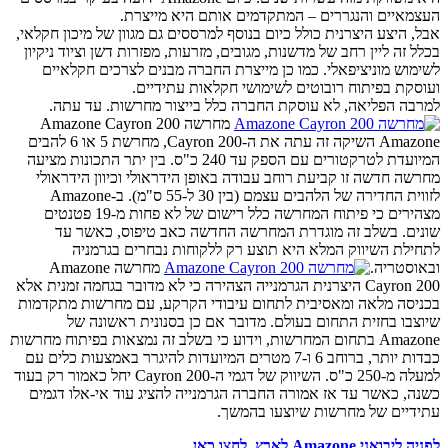
העצמאיים והנגררים – המתקדמים אותם היא מייצרת.
אבל, היצע היצרנית כולל כיום בנוסף למרססים גם מגוון של מיכון חקלאי,
בכלל זה ליין רחב של מדשנות, מגובים, מזרעות, מפזרות דשן וציוד ניקיון
לשימוש מוניציפאלי. כמו כן מייצרת החברה מבנים לצרכים חקלאיים
ועוסקת בפיתוח רובוטים לשימושי חקלאות עתידיים.
למרבה הפליאה, לא עוסקת החברה כלל בייצור מחרשות. עד עתה.
מחרשה Amazone Cayron 200
Amazone השיקה זה עתה את ה-Cayron 200, מחרשת 5 או 6 להבים
המיועדת לטרקטורים עם הספק עד 240 כ"ס. בין יתר התכונות מציעה
מחרשה חדשה זו קביעת רוחב עבודה באופן הידראולי וכיוון הידראולי
לזווית החדירה של הלהבים עצמם (בין 30 ל-55 ס"מ). ב-Amazone
מצהירים כי פיתוח המחרשה כלל רישום של לא פחות מ-19 פטנטים
שונים. בשלב זה מוגדרת המחרשה החדשה כאב טיפוס, כאשר עד
לתחילת השיווק המלא היא תוצע רק ללקוחות נבחרים בגרמניה
ובאוסטריה.
מחרשה Amazone
Cayron 200 היצרנית הגרמנייה הצהירה כי לא מדובר בגחמה זמנית אלא
בכניסה מלאה ומאסיבית לתחום עיבודי הקרקע, עם מחרשות מתקדמות
שיוצבו בחזית התחום בעולם. מדובר אם כן בסנונית ראשונה של
Amazone בתחום המחרשות, וידוע כי בשלב זה נמצאות בפיתוח מחרשות
כבדות יותר, ברוחב 6 ו-7 מטרים המיועדות להיגרר באמצעות כלים עם
למעלה מ-250 כ"ס. השיווק של דגמי ה-Cayron 200 יחל כאמור רק בעוד
כשנה, כאשר עד אז אמורה החברה הגרמנייה להציג עוד אי-אלו דגמים
עתידיים של מחרשות שיוצעו בהמשך.
לפניה ליבואני Amazone לארץ, לחצו כאן