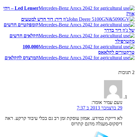
Led Lenser – ויהי
אור!
ג'ון דיר: דור חדש למטעים
קומפקטיים חדשים
של ג'ון דיר בדרך
חקלאים חדשים
מקטרפילר
100,000
טרקטורים לקלאאס
המרצדס לחקלאים
2
תגובות
נועם עמיר
אומר:
29 בדצמבר 2013 ב 7:37
לא דייקת במידע. אמזון עוסקת זמן רב גם בכלי עיבוד קרקע. ראה
דיסקוס-מעגלה מדגם קתרוס