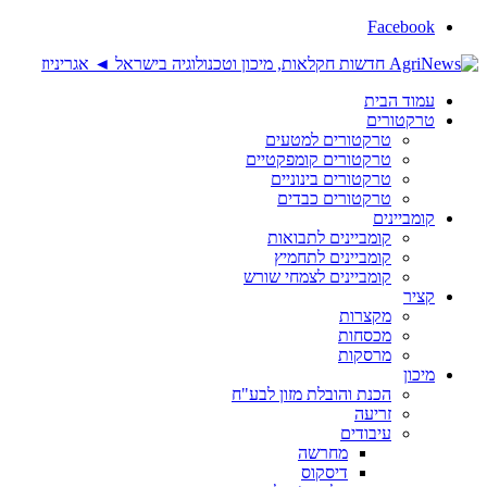
Facebook
עמוד הבית
טרקטורים
טרקטורים למטעים
טרקטורים קומפקטיים
טרקטורים בינוניים
טרקטורים כבדים
קומביינים
קומביינים לתבואות
קומביינים לתחמיץ
קומביינים לצמחי שורש
קציר
מקצרות
מכסחות
מרסקות
מיכון
הכנת והובלת מזון לבע"ח
זריעה
עיבודים
מחרשה
דיסקוס