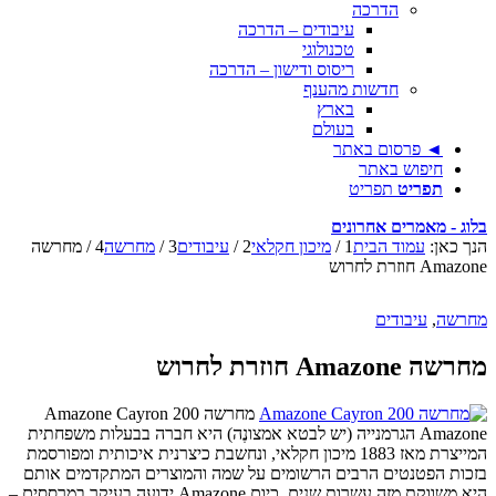
הדרכה
עיבודים – הדרכה
טכנולוגי
ריסוס ודישון – הדרכה
חדשות מהענף
בארץ
בעולם
◄ פרסום באתר
חיפוש באתר
תפריט
תפריט
בלוג - מאמרים אחרונים
הנך כאן:
עמוד הבית
1
/
מיכון חקלאי
2
/
עיבודים
3
/
מחרשה
4
/
מחרשה
Amazone חוזרת לחרוש
מחרשה
,
עיבודים
מחרשה Amazone חוזרת לחרוש
מחרשה Amazone Cayron 200
Amazone הגרמנייה (יש לבטא אמצונֶה) היא חברה בבעלות משפחתית
המייצרת מאז 1883 מיכון חקלאי, ונחשבת כיצרנית איכותית ומפורסמת
בזכות הפטנטים הרבים הרשומים על שמה והמוצרים המתקדמים אותם
היא משווקת מזה עשרות שנים. כיום Amazone ידועה בעיקר במרססים –