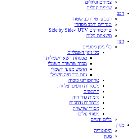
צמיגים וגלגלים
שמנים ונוזלים
רכב
רכב פרטי ורכב שטח
טנדרים ורכב מסחרי
טרקטורונים UTV ו-Side by Side
משאיות קלות
גינון
כלי גינון מנועיים
כלי גינון חשמליים
מכסחת דשא חשמלית
מסור שרשרת חשמלי
חרמש מנועי חשמלי
גוזם גדר חיה חשמלי
טרקטורוני כיסוח
מכסחות תופים וצלחות
חרמשים
גוזמות גדר חיה
מכסחות נדחפות
מסורי שרשרת
מפוחי עלים
כלים ידניים
מגזין
היסטוריה
מגזין