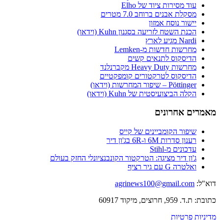
עוד מסירות ציוד של Elho
מסקלת אבנים ברוחב 7.0 מטרים
יישור נוסח אמזון
הכנת השטח לזריעה בסגנון Kuhn (וידאו)
Nardi מגיע לארץ
מחרשות חדשות מ-Lemken
הדיסקוס לתנאים קשים
מחרשות Heavy Duty מקברנלנד
הדיסקוס לטרקטורים קומפקטיים
Pöttinger – שיפור המחרשות (וידאו)
הקלה הביצועיסטית של Kuhn (וידאו)
מאמרים אחרונים
שיפור הקומביינים של קייס
רענון סדרות 6M ו-6R בג'ון דיר
עדכונים מ-Stihl
ג'ון דיר מציגה: הטרקטור הקונבנציונלי החזק בעולם
ואלטרה G עם גיר רציף
דוא"ל:
agrinews100@gmail.com
כתובת: ת.ד. 959, חרוצים, מיקוד 60917
מדיניות פרטיות