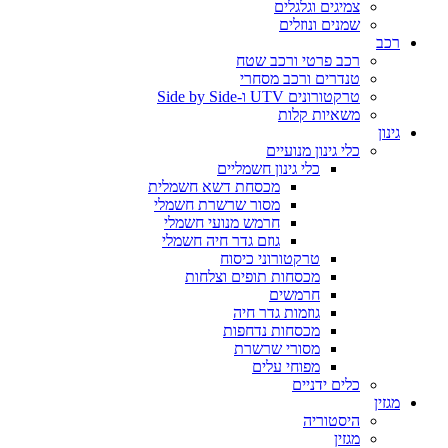
צמיגים וגלגלים
שמנים ונוזלים
רכב
רכב פרטי ורכב שטח
טנדרים ורכב מסחרי
טרקטורונים UTV ו-Side by Side
משאיות קלות
גינון
כלי גינון מנועיים
כלי גינון חשמליים
מכסחת דשא חשמלית
מסור שרשרת חשמלי
חרמש מנועי חשמלי
גוזם גדר חיה חשמלי
טרקטורוני כיסוח
מכסחות תופים וצלחות
חרמשים
גוזמות גדר חיה
מכסחות נדחפות
מסורי שרשרת
מפוחי עלים
כלים ידניים
מגזין
היסטוריה
מגזין