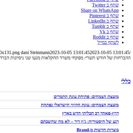
שתף ב Twitter
Share on WhatsApp
שתף ב Pinterest
שתף ב LinkedIn
שתף ב Tumblr
שתף ב Vk
שתף ב Reddit
לשתף במייל
00x131.png
dani Steinmann
2023-10-05 13:01:45
2023-10-05 13:01:45
/wp-content/uploads/2023/08/logo-site-300x131.png
ההברחות של חודש תשרי: מפקחי משרד החקלאות מנעו שני ניסיונות הברחה
כללי
מועצת הצמחים: פתיחת עונת התמרים
מועצת הצמחים: עונת הקיווי הישראלי נפתחת
דויץ-פאהר רב תכליתי חדש בארץ
רגע של היסטוריה: ג'ון דיר – לא מה שחשבתם
בוצרות חדשות מ-Braud