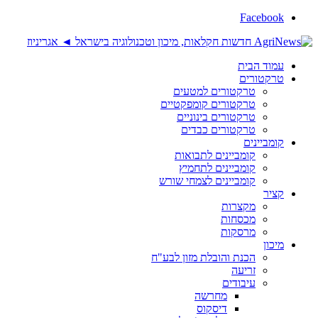
Facebook
עמוד הבית
טרקטורים
טרקטורים למטעים
טרקטורים קומפקטיים
טרקטורים בינוניים
טרקטורים כבדים
קומביינים
קומביינים לתבואות
קומביינים לתחמיץ
קומביינים לצמחי שורש
קציר
מקצרות
מכסחות
מרסקות
מיכון
הכנת והובלת מזון לבע"ח
זריעה
עיבודים
מחרשה
דיסקוס