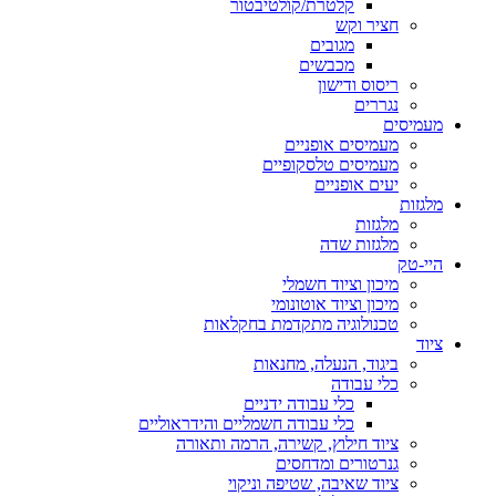
קלטרת/קולטיבטור
חציר וקש
מגובים
מכבשים
ריסוס ודישון
נגררים
מעמיסים
מעמיסים אופניים
מעמיסים טלסקופיים
יעים אופניים
מלגזות
מלגזות
מלגזות שדה
היי-טק
מיכון וציוד חשמלי
מיכון וציוד אוטונומי
טכנולוגיה מתקדמת בחקלאות
ציוד
ביגוד, הנעלה, מחנאות
כלי עבודה
כלי עבודה ידניים
כלי עבודה חשמליים והידראוליים
ציוד חילוץ, קשירה, הרמה ותאורה
גנרטורים ומדחסים
ציוד שאיבה, שטיפה וניקוי