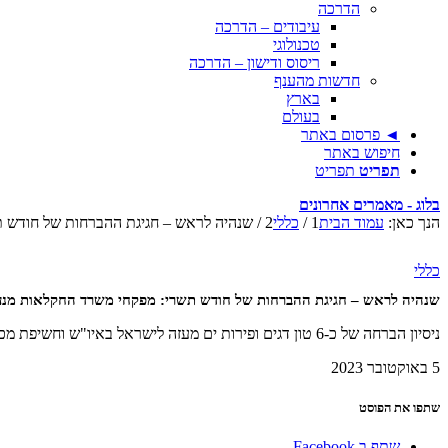
הדרכה
עיבודים – הדרכה
טכנולוגי
ריסוס ודישון – הדרכה
חדשות מהענף
בארץ
בעולם
◄ פרסום באתר
חיפוש באתר
תפריט
תפריט
בלוג - מאמרים אחרונים
הנך כאן:
עמוד הבית
1
/
כללי
2
/
שנהיה לראש – חגיגת ההברחות של חודש תש
כללי
שנהיה לראש – חגיגת ההברחות של חודש תשרי: מפקחי משרד החקלאות מנעו ש
ניסיון הברחה של כ-6 טון דגים ופירות ים מעזה לישראל באיו"ש וחשיפת מכונת חתימה לזיוף ביצים באזור בית לחם • על פי החשדות, הסחורה יועדה להיות משווקת בישראל
5 באוקטובר 2023
שתפו את הפוסט
שתף ב Facebook