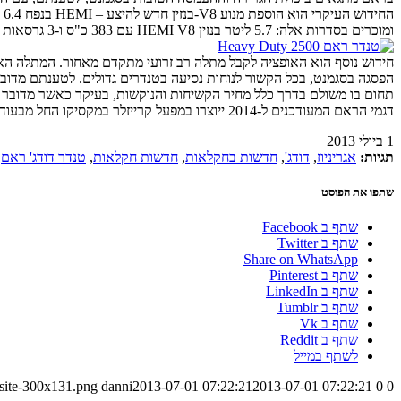
ומוכרים בסדרות אלה: 5.7 ליטר בנזין HEMI V8 עם 383 כ"ס ו-3 גרסאות הספק של הקאמינס 6-צילינדרים בנפח 6.7 ליטר: 350, 370 או 385 כ"ס. אגב, זה האחרון מתהדר במומנט אימתני של 117.5 קג"מ…
הפסגה בסגמנט, בכל הקשור לנוחות נסיעה בטנדרים גדולים. לטענתם מדובר
תחום בו משולם בדרך כלל מחיר הקשיחות והנוקשות, בעיקר כאשר מדובר 
דגמי הראם המעודכנים ל-2014 ייוצרו במפעל קרייזלר במקסיקו החל מבעוד מספר שבועות. לקבלת מידע אודות דגמי 2014 של הטנדרים מבית ראם ניתן לפנות ליבואן, בלחיצה
1 ביולי 2013
תגיות:
אגריניוז
,
דודג'
,
חדשות בחקלאות
,
חדשות חקלאות
,
טנדר דודג' ראם
,
שתפו את הפוסט
שתף ב Facebook
שתף ב Twitter
Share on WhatsApp
שתף ב Pinterest
שתף ב LinkedIn
שתף ב Tumblr
שתף ב Vk
שתף ב Reddit
לשתף במייל
-site-300x131.png
danni
2013-07-01 07:22:21
2013-07-01 07:22:21
0
0