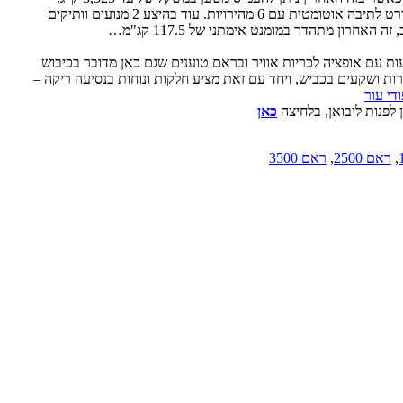
החידוש העיקרי הוא הוספת מנוע V8-בנזין חדש להיצע – HEMI בנפח 6.4 ליטר המייצר 410 כ"ס ומומנט מרשים של 43.7 קג"מ. מנוע זה משודך כסטנדרט לתיבה אוטומטית עם 6 מהירויות. עוד בהיצע 2 מנועים וותיקים
הוא האופציה לקבל מתלה רב זרועי מתקדם מאחור. המתלה האחורי חדש לגמרי וכולל קפיצי סליל מאסיביים וחיבור לשלדה באמצעות 5 זרועות עם אופציה לכריות אוויר ובראם טוענים שגם כאן מדובר בכיבוש
ת ושקעים בכביש, ויחד עם זאת מציע חלקות ונוחות בנסיעה ריקה –
כאן
,
ראם 2500
,
ראם 3500