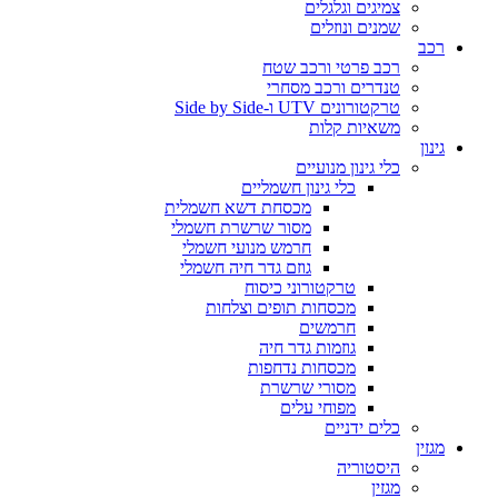
צמיגים וגלגלים
שמנים ונוזלים
רכב
רכב פרטי ורכב שטח
טנדרים ורכב מסחרי
טרקטורונים UTV ו-Side by Side
משאיות קלות
גינון
כלי גינון מנועיים
כלי גינון חשמליים
מכסחת דשא חשמלית
מסור שרשרת חשמלי
חרמש מנועי חשמלי
גוזם גדר חיה חשמלי
טרקטורוני כיסוח
מכסחות תופים וצלחות
חרמשים
גוזמות גדר חיה
מכסחות נדחפות
מסורי שרשרת
מפוחי עלים
כלים ידניים
מגזין
היסטוריה
מגזין