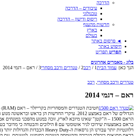
הדרכה
עיבודים – הדרכה
טכנולוגי
ריסוס ודישון – הדרכה
חדשות מהענף
בארץ
בעולם
◄ פרסום באתר
חיפוש באתר
תפריט
תפריט
בלוג - מאמרים אחרונים
הנך כאן:
עמוד הבית
1
/
רכב
2
/
טנדרים ורכב מסחרי
3
/
ראם – דגמי 2014
טנדרים ורכב מסחרי
,
רכב
ראם – דגמי 2014
הגדולים של ראם באמצע 2012. עיקרי החדשות הן בראש ובראשונה מנוע חדש המצטרף להיצע, כמה עדכוני צביעה ותוספות אבזור ובטיחות.
בראם באמצעות שידוכו לגיר אוטומטי עם 8 הילוכים והבטחה כי מדובר בטנדר הגדול החסכוני בשוק כיום.
רלוונטיות יותר עבורנו הן גרסאות ה-Heavy Duty הכבדות והגדולות יותר (סדרות 2500 ו-3500, חד או דאבל-קבינה, 2×4 או 4×4 ועם אופציה ל'דאבל-ג'אנט' מאחור).
בראם מתגאים ביכולת הגרירה וההעמסה הטובות בסגמנט, לטענתם, עם האפשרות לגרור עד 8,145 ק"ג ו-13,620 ק"ג עם ה-2500 וה-3500 בהתאמה, כאשר בזה האחרון נית