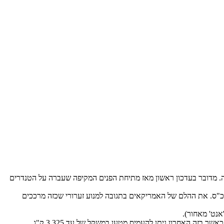
רים והמסחריות בקרייזלר – ראם (RAM) – חושפת את דגמי 2014 של הטנדרים 1500 ו-Heavy Duty 2500-3500 שלה. מדובר בעדכון ראשון מאז מתיחת הפנים המקיפה שעברה על הטנדרים
אם 1500 – ה"קטן" שאינו מיובא לארץ, זוכה במנוע מהפכני במונחים אמריקאים: טורבו דיזל מתקדם בנפח 3.0 ליטר בלבד בתצורת V6 המייצר 240 כ"ס. את ההלם של האמריקאים בתגובה למנוע זערורי שכזה מרככים