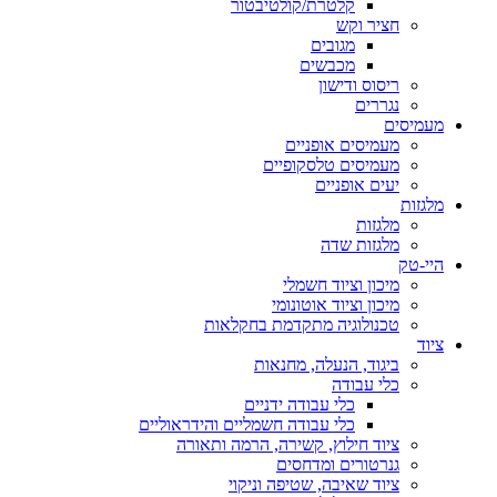
קלטרת/קולטיבטור
חציר וקש
מגובים
מכבשים
ריסוס ודישון
נגררים
מעמיסים
מעמיסים אופניים
מעמיסים טלסקופיים
יעים אופניים
מלגזות
מלגזות
מלגזות שדה
היי-טק
מיכון וציוד חשמלי
מיכון וציוד אוטונומי
טכנולוגיה מתקדמת בחקלאות
ציוד
ביגוד, הנעלה, מחנאות
כלי עבודה
כלי עבודה ידניים
כלי עבודה חשמליים והידראוליים
ציוד חילוץ, קשירה, הרמה ותאורה
גנרטורים ומדחסים
ציוד שאיבה, שטיפה וניקוי