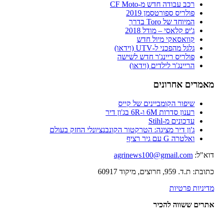
רכב עבודה חדש מ-CF Moto
פולריס ספורטסמן 2019
המיוחד של Toro בדרך
ג'יפ קלאסי – מודל 2018
קוואסאקי מיול חדש
גלגל מהפכני ל-UTV (וידאו)
פולריס ריינג'ר חדש לשישה
הריינג'ר לילדים (וידאו)
מאמרים אחרונים
שיפור הקומביינים של קייס
רענון סדרות 6M ו-6R בג'ון דיר
עדכונים מ-Stihl
ג'ון דיר מציגה: הטרקטור הקונבנציונלי החזק בעולם
ואלטרה G עם גיר רציף
דוא"ל:
agrinews100@gmail.com
כתובת: ת.ד. 959, חרוצים, מיקוד 60917
מדיניות פרטיות
אתרים ששווה להכיר