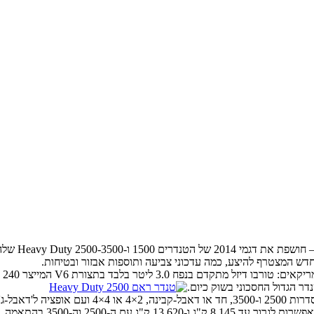
חטיבת הטנד
הר
ן להעמיס מטען במשקל של עד 3,325 ק"ג.