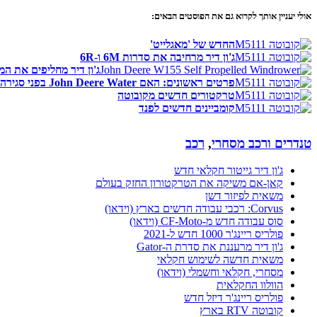
אולי יעניין אותך לקרוא גם את הפוסטים הבאים:
החדש של 'מאגלייט'
ג'ון דיר מרחיבה את סדרות 6M ו-6R
ג'ון דיר מחליפים את המקצר
פרטים ראשונים: האם John Deere Water בפני סגירה?
טרקטורים חדשים מקובוטה
קומביינים חדשים לפנד
טנדרים ורכב מסחרי
,
רכב
ג'ון דיר גייטור חקלאי חדש
קאן-אם משיקה את הטרקטורון החזק בעולם
משאית לפיזור דשן
Corvus: רכבי עבודה חדשים בארץ (וידאו)
סוס עבודה חדש מ-CF-Moto (וידאו)
פולריס ריינג'ר 1000 חדש ל-2021
ג'ון דיר מרעננת את סדרת ה-Gator
משאית חדשה לשימוש חקלאי
מסחרי, חקלאי וחשמלי (וידאו)
הוולוו החקלאית
פולריס ריינג'ר דיזל חדש
קובוטה RTV בארץ