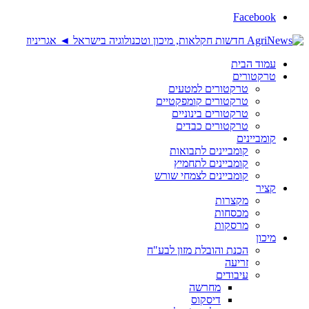
Facebook
עמוד הבית
טרקטורים
טרקטורים למטעים
טרקטורים קומפקטיים
טרקטורים בינוניים
טרקטורים כבדים
קומביינים
קומביינים לתבואות
קומביינים לתחמיץ
קומביינים לצמחי שורש
קציר
מקצרות
מכסחות
מרסקות
מיכון
הכנת והובלת מזון לבע"ח
זריעה
עיבודים
מחרשה
דיסקוס