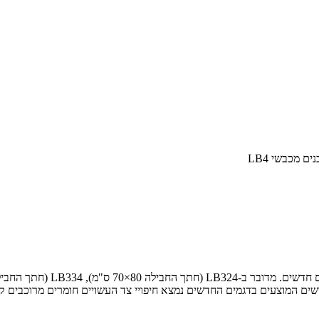
ם מכבשי LB4
. רוחב כל הדגמים זהה ועומד על 240 ס"מ. בין החידושים המוצעים בדגמים החדשים נמצא חיפויי צד