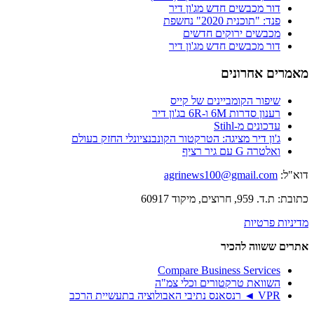
דור מכבשים חדש מג'ון דיר
פנד: "תוכנית 2020" נחשפת
מכבשים ירוקים חדשים
דור מכבשים חדש מג'ון דיר
מאמרים אחרונים
שיפור הקומביינים של קייס
רענון סדרות 6M ו-6R בג'ון דיר
עדכונים מ-Stihl
ג'ון דיר מציגה: הטרקטור הקונבנציונלי החזק בעולם
ואלטרה G עם גיר רציף
דוא"ל:
agrinews100@gmail.com
כתובת: ת.ד. 959, חרוצים, מיקוד 60917
מדיניות פרטיות
אתרים ששווה להכיר
Compare Business Services
השוואת טרקטורים וכלי צמ"ה
VPR ◄ רנסאנס נתיבי האבולוציה בתעשיית הרכב