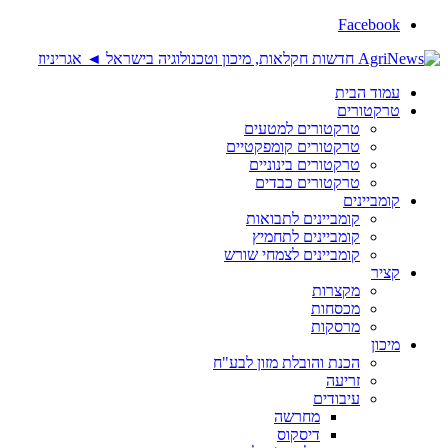
Facebook
עמוד הבית
טרקטורים
טרקטורים למטעים
טרקטורים קומפקטיים
טרקטורים בינוניים
טרקטורים כבדים
קומביינים
קומביינים לתבואות
קומביינים לתחמיץ
קומביינים לצמחי שורש
קציר
מקצרות
מכסחות
מרסקות
מיכון
הכנת והובלת מזון לבע"ח
זריעה
עיבודים
מחרשה
דיסקוס