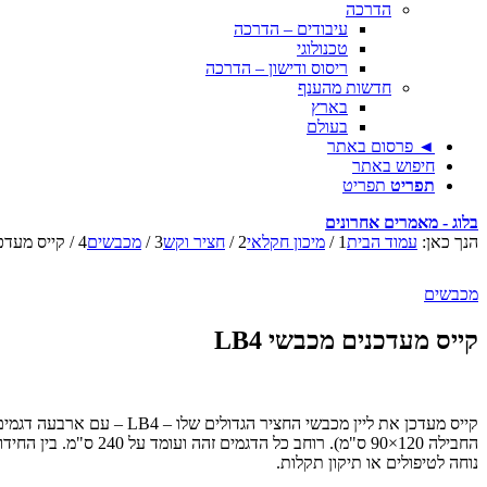
הדרכה
עיבודים – הדרכה
טכנולוגי
ריסוס ודישון – הדרכה
חדשות מהענף
בארץ
בעולם
◄ פרסום באתר
חיפוש באתר
תפריט
תפריט
בלוג - מאמרים אחרונים
הנך כאן:
עמוד הבית
1
/
מיכון חקלאי
2
/
חציר וקש
3
/
מכבשים
4
/
קייס מעדכני
מכבשים
קייס מעדכנים מכבשי LB4
החבילה 120×90 ס"מ)
נוחה לטיפולים או תיקון תקלות.