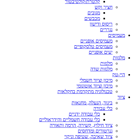
קלטרת/קולטיבטור
חציר וקש
מגובים
מכבשים
ריסוס ודישון
נגררים
מעמיסים
מעמיסים אופניים
מעמיסים טלסקופיים
יעים אופניים
מלגזות
מלגזות
מלגזות שדה
היי-טק
מיכון וציוד חשמלי
מיכון וציוד אוטונומי
טכנולוגיה מתקדמת בחקלאות
ציוד
ביגוד, הנעלה, מחנאות
כלי עבודה
כלי עבודה ידניים
כלי עבודה חשמליים והידראוליים
ציוד חילוץ, קשירה, הרמה ותאורה
גנרטורים ומדחסים
ציוד שאיבה, שטיפה וניקוי