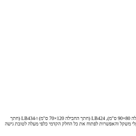
קייס מעדכן את ליין מכבשי החציר הגדולים שלו – LB4 – עם ארבעה דגמים חדשים. מדובר ב-LB324 (חתך החבילה 80×70 ס"מ), LB334 (חתך החבילה 80×90 ס"מ), LB424 (חתך החבילה 120×70 ס"מ) ו-LB434 (חתך
 העשויים חומרים מרוכבים קלי משקל והאפשרות לפתוח את כל החלק הקדמי כלפי מעלה לטובת גישה