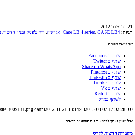
21 בנובמבר 2012
תגיות:
CASE LB4
,
Case LB 4 series
,
אגריניוז
,
דוד צ'פניק ובניו
,
חדשות ב
שתפו את הפוסט
שתף ב Facebook
שתף ב Twitter
Share on WhatsApp
שתף ב Pinterest
שתף ב LinkedIn
שתף ב Tumblr
שתף ב Vk
שתף ב Reddit
לשתף במייל
-site-300x131.png
danni
2012-11-21 13:14:48
2015-08-07 17:02:28
0
0
אולי יעניין אותך לקרוא גם את הפוסטים הבאים:
מקצרות חדשות לקייס