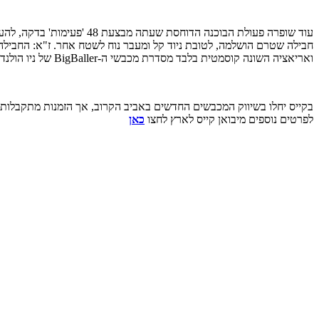
ואריאציה השונה קוסמטית בלבד מסדרת מכבשי ה-BigBaller של ניו הולנד, חברה-אחות של קייס וכמוה משתייכת לקונצרן פיאט האיטלקי.
בקייס יחלו בשיווק המכבשים החדשים באביב הקרוב, אך הזמנות מתקבלות
לפרטים נוספים מיבואן קייס לארץ לחצו
כאן