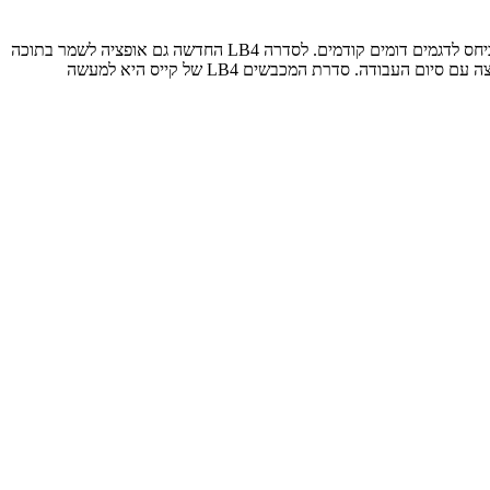
עוד שופרה פעולת הבוכנה הדוחסת שעתה מבצעת 48 'פעימות' בדקה, להעלאת תפוקת העבודה. בקייס טוענים כי מדובר בשיפור של כ-20% בתפוקה ביחס לדגמים דומים קודמים. לסדרה LB4 החדשה גם אופציה לשמר בתוכה
חבילה שטרם הושלמה, לטובת ניוד קל ומעבר נוח לשטח אחר. ז"א: החבילה תיפלט מהמכבש רק כשהיא מוכנה וקשורה היטב, ולא "תיתקע" בדרך החוצה עם סיום העבודה. סדרת המכבשים LB4 של קייס היא למעשה