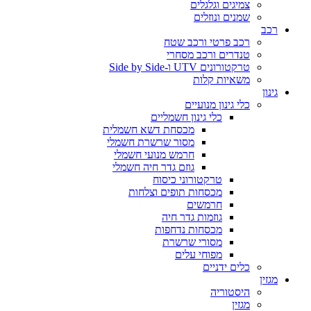
צמיגים וגלגלים
שמנים ונוזלים
רכב
רכב פרטי ורכב שטח
טנדרים ורכב מסחרי
טרקטורונים UTV ו-Side by Side
משאיות קלות
גינון
כלי גינון מנועיים
כלי גינון חשמליים
מכסחת דשא חשמלית
מסור שרשרת חשמלי
חרמש מנועי חשמלי
גוזם גדר חיה חשמלי
טרקטורוני כיסוח
מכסחות תופים וצלחות
חרמשים
גוזמות גדר חיה
מכסחות נדחפות
מסורי שרשרת
מפוחי עלים
כלים ידניים
מגזין
היסטוריה
מגזין