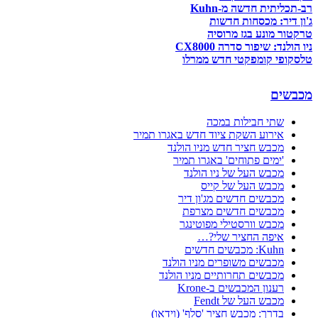
רב-תכליתית חדשה מ-Kuhn
ג'ון דיר: מכסחות חדשות
טרקטור מונע בגז מרוסיה
ניו הולנד: שיפור סדרה CX8000
טלסקופי קומפקטי חדש ממרלו
מכבשים
שתי חבילות במכה
אירוע השקת ציוד חדש באגרו תמיר
מכבש חציר חדש מניו הולנד
'ימים פתוחים' באגרו תמיר
מכבש העל של ניו הולנד
מכבש העל של קייס
מכבשים חדשים מג'ון דיר
מכבשים חדשים מצרפת
מכבש וורסטילי מפוטינגר
איפה החציר שלי?…
Kuhn: מכבשים חדשים
מכבשים משופרים מניו הולנד
מכבשים תחרותיים מניו הולנד
רענון המכבשים ב-Krone
מכבש העל של Fendt
בדרך: מכבש חציר 'סלף' (וידאו)