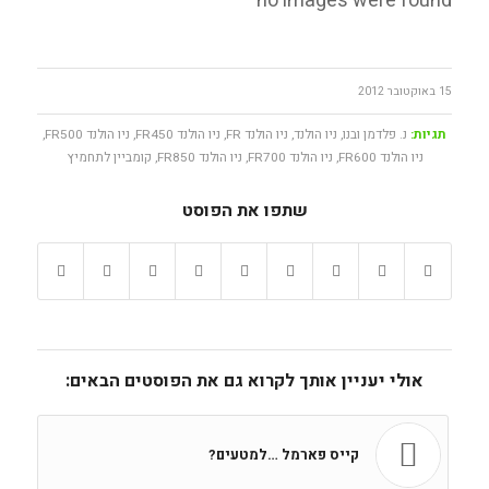
no images were found
15 באוקטובר 2012
תגיות:
נ. פלדמן ובנו
,
ניו הולנד
,
ניו הולנד FR
,
ניו הולנד FR450
,
ניו הולנד FR500
,
ניו הולנד FR600
,
ניו הולנד FR700
,
ניו הולנד FR850
,
קומביין לתחמיץ
שתפו את הפוסט
אולי יעניין אותך לקרוא גם את הפוסטים הבאים:
קייס פארמל …למטעים?