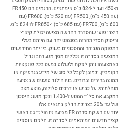
בשם FR הכוללת חמישה דגמים, בטווחי הספק הנעים
מ-450 ועד ל-824 כ"ס אימתניים. הדגמים הם FR450
(עם 450 כ"ס), FR500 (עם 520 כ"ס), FR600 (עם
600 כ"ס), FR700 (עם 685 כ"ס) ו-FR850 לו 824 כ"ס.
היצרן טוען שהסדרה החדשה מציעה יכולת קיצוץ
וריסוק חסרי תחרות בסגמנט יחד עם היותם בעלי
התפוקה הגבוהה והחסכוניים בשוק. בין יתר החידושים
המוצעים בסדרה זו נכללים מסך מגע רחב וגדול
באמצעותו ניתן לפקח ולשלוט כמעט בכל פונקציות
הקומביין, וכמובן לקבל כל סוג של מידע בגרפיקה או
תמונה בהירים וברורים. בניו הולנד טוענים שבנסיעה
מנהלתיתי, על כביש או דרכים סלולות, מוצע מצב
המקבע את סל"ד המנוע ל-1,400 ובכך מושג חיסכון
של עד 20% בצריכת הדלק בתנאים אלו.
יחד עם השקת סדרה FR מציעה ניו הולנד גם ראשי
קציר חדשים המותאמים לסדרה זו, חלקם אוספים