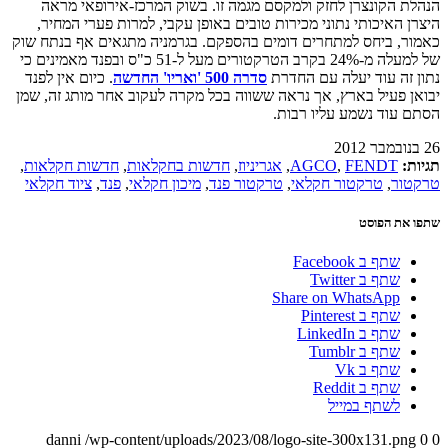
הנהלת הקונצרן לחזק ולמקסם מגמה זו. בשוק המרכז-אירופאי מראה
היצרן האיכותי נתוני מכירות טובים באופן עקבי, למרות פערי המחיר,
כאמור, ביחס למתחרים דומים בהספקם. בגרמניה מתגאים אף בנתח שוק
של למעלה מ-24% בקרב הטרקטורים מעל ל-51 כ"ס ובפנד מאמינים כי
נתון זה עוד יעלה עם החדרת
סדרה 500 'ואריו' החדשה
. כיום אין לפנד
יבואן פעיל בארץ, אך נראה ששווה בכל מקרה לעקוב אחר מותג זה, שמן
הסתם עוד נשמע עליו רבות.
26 בנובמבר 2012
תגיות:
FENDT
,
AGCO
,
אגריניוז
,
חדשות בחקלאות
,
חדשות חקלאות
,
טרקטור
,
טרקטור חקלאי
,
טרקטור פנד
,
מיכון חקלאי
,
פנד
,
ציוד חקלאי
שתפו את הפוסט
שתף ב Facebook
שתף ב Twitter
Share on WhatsApp
שתף ב Pinterest
שתף ב LinkedIn
שתף ב Tumblr
שתף ב Vk
שתף ב Reddit
לשתף במייל
danni
/wp-content/uploads/2023/08/logo-site-300x131.png
0
0