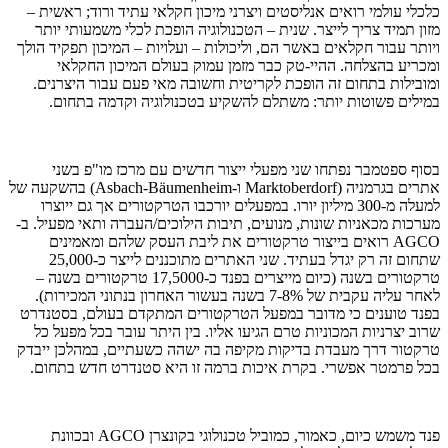
כלכלי עולמי רואים אנליסטים ויצרני מיכון חקלאי עתיד ורוד; ראשית –
מזון תמיד צריך לייצר. שנית – הטכנולוגיה הופכת לכלי משמעותי יותר
ויותר עבור חקלאים באשר הם, וליכולות – ועלויות – המיכון תפקיד הולך
ומכריע בהצלחה. ההיי-טק כבר מזמן עמוק בעולם המיכון החקלאי
ומובילות בתחום זה הופכת לקריטית וחשובה מאי פעם עבור היצרנים.
במילים פשוטות יותר: משתלם להשקיע בטכנולוגיה וקדמה בתחום.
בסוף ספטמבר נפתחו שני מפעלי ייצור חדשים עם מרכז מו"פ בשני
אתרים בגרמניה (Marktoberdorf ו-Asbach-Bäumenheim) בהשקעה של
למעלה מ-300 מיליון יורו. במפעלים יורכבו הטרקטורים אך גם ייוצרו
מערכות מכאניות שונות, מנועים, תיבות הילוכים/העברה ותאי מפעיל. ב-
AGCO רואים בייצור טרקטורים את ליבת העסק שלהם ומאמינים
שתחום זה רק יגדל בעתיד. שני האתרים מתוכננים לייצר כ-25,000
טרקטורים בשנה (כיום מייצרים בפנד כ-17,5000 טרקטורים בשנה –
לאחר עליה עקבית של 7-8% בשנה בעשור האחרון בנתוני המכירות).
בפנד טוענים כי מדובר במפעל הטרקטורים המתקדם בעולם, בסטנדרט
שרוב יצרניות המכוניות טרם הגיעו אליו. בין היתר עובר בכל מפעל כל
טרקטור דרך מעבדת בדיקות מקיפה בה ישהה כשעתיים, במהלכן ייבדק
בכל פרמטר אפשרי. בקרת איכות ברמה זו היא סטנדרט חדש בתחום.
פנד משמש כיום, כאמור, כמוביל טכנולוגי בקונצרן AGCO ובכוונת