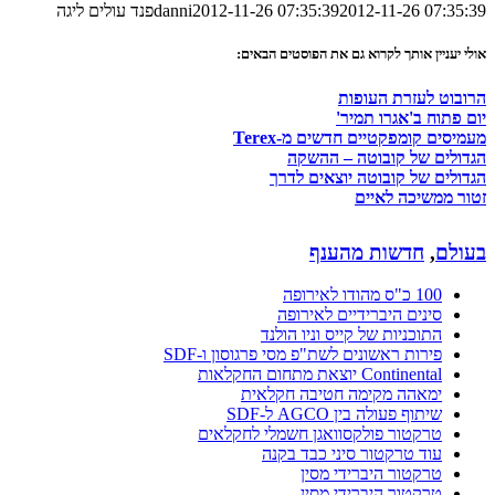
2012-11-26 07:35:39
2012-11-26 07:35:39
danni
פנד עולים ליגה
אולי יעניין אותך לקרוא גם את הפוסטים הבאים:
הרובוט לעזרת העופות
יום פתוח ב'אגרו תמיר'
מעמיסים קומפקטיים חדשים מ-Terex
הגדולים של קובוטה – ההשקה
הגדולים של קובוטה יוצאים לדרך
זטור ממשיכה לאיים
בעולם
,
חדשות מהענף
100 כ"ס מהודו לאירופה
סינים היברידיים לאירופה
התוכניות של קייס וניו הולנד
פירות ראשונים לשת"פ מסי פרגוסון ו-SDF
Continental יוצאת מתחום החקלאות
ימאהה מקימה חטיבה חקלאית
שיתוף פעולה בין AGCO ל-SDF
טרקטור פולקסוואגן חשמלי לחקלאים
עוד טרקטור סיני כבד בקנה
טרקטור היברידי מסין
טרקטור היברידי מסין