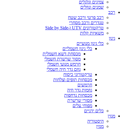
צמיגים וגלגלים
שמנים ונוזלים
רכב
רכב פרטי ורכב שטח
טנדרים ורכב מסחרי
טרקטורונים UTV ו-Side by Side
משאיות קלות
גינון
כלי גינון מנועיים
כלי גינון חשמליים
מכסחת דשא חשמלית
מסור שרשרת חשמלי
חרמש מנועי חשמלי
גוזם גדר חיה חשמלי
טרקטורוני כיסוח
מכסחות תופים וצלחות
חרמשים
גוזמות גדר חיה
מכסחות נדחפות
מסורי שרשרת
מפוחי עלים
כלים ידניים
מגזין
היסטוריה
מגזין