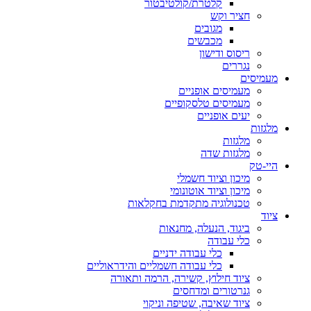
קלטרת/קולטיבטור
חציר וקש
מגובים
מכבשים
ריסוס ודישון
נגררים
מעמיסים
מעמיסים אופניים
מעמיסים טלסקופיים
יעים אופניים
מלגזות
מלגזות
מלגזות שדה
היי-טק
מיכון וציוד חשמלי
מיכון וציוד אוטונומי
טכנולוגיה מתקדמת בחקלאות
ציוד
ביגוד, הנעלה, מחנאות
כלי עבודה
כלי עבודה ידניים
כלי עבודה חשמליים והידראוליים
ציוד חילוץ, קשירה, הרמה ותאורה
גנרטורים ומדחסים
ציוד שאיבה, שטיפה וניקוי