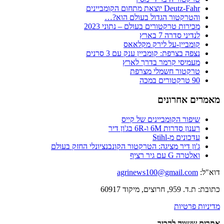
Deutz-Fahr יוצאת מתחום הקומביינים
והטרקטור הגדול בעולם הוא?…
מכירות טרקטורים בעולם – נתוני 2023
לנדיני סדרה 7 בארץ
קומביין-על לירק מקלאאס
נצפה בצרפת: קומביין ענק עם 3 סרנים
מעמיסי קרמר בדרך לארץ
טרקטור חשמלי מצרפת
90 טרקטורים במכה
מאמרים אחרונים
שיפור הקומביינים של קייס
רענון סדרות 6M ו-6R בג'ון דיר
עדכונים מ-Stihl
ג'ון דיר מציגה: הטרקטור הקונבנציונלי החזק בעולם
ואלטרה G עם גיר רציף
דוא"ל:
agrinews100@gmail.com
כתובת: ת.ד. 959, חרוצים, מיקוד 60917
מדיניות פרטיות
אתרים ששווה להכיר