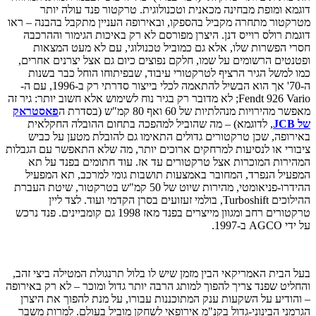
דוגמא ומופת מבחינה מכאנית וטכנולוגית. טרקטור פנד עולה יותר
מטרקטור מתחרה מקביל בהספקו, ובאירופה העניין מתקבל בהבנה – ראו
דוגמת רולס רוייס דנן. היצרן מפורסם לא רק באיכות הגימור וההרכבה
חסרי הפשרות שלו, אלא גם כמוביל טכנולוגי, עם לא מעט המצאות
ופטנטים הרשומים על שמו, חלקם נפוצים כיום גם אצל יצרנים אחרים,
כמו למשל הגיר הרציף לטרקטורי עיבוד, שבפיתוחו הוחל כבר בשנות
ה-70' אך הוא הבשיל להתאמה לכלי בייצור סדרתי רק ב-1996, עם ה-
Fendt 926 Vario; לא מדובר רק בגיר נוח לשימוש אלא חשוב יותר: גיר זה
מאפשר מהירויות מנהלתיות של 60 ואף 80 קמ"ש (בסדרת ה
פאסטראק
של JCB
, לדוגמא) – מה שהוביל למהפכה בתחום ההובלה החקלאית
באירופה, שכן טרקטורים גדולים התאימו גם להובלת מטען על כביש
ציבורי או לנסיעות למרחקים ארוכים יותר, מה שלא התאפשר עם הגבלות
המהירות המוכרות אצל טרקטורים עד אז. עוד חתומים בפנד על תא
המפעיל הנפרד, המחובר באמצעות תושבות גומי למרכב, תא המפעיל
ההידרו-פניאומטי, מהירות שיוט של 50 קמ"ש בטרקטור, שיטת העברת
ההילוכים Turboshift, בולמי זעזועים בסרן הקדמי ועוד. לצד ליין
טרקטורים רחב ומגוון מייצרים בפנד מאז 1998 גם קומביינים. פנד נרכש
על ידי AGCO ב-1997.
בעל הבית האמריקאי הבין מזמן שיש לו בלול תרנגולת המטילה ביצי זהב,
והחליט שפנד צריך להפוך למותג הרבה יותר גדול ומוכר – לא רק באירופה
– והודיע על השקעות ענק המתוכננות עבורו, על מנת להפוך את היצרן
הגרמני הבינוני-גדול בקנ"מ אירופאי לשחקן מוביל בעולם. למרות משבר