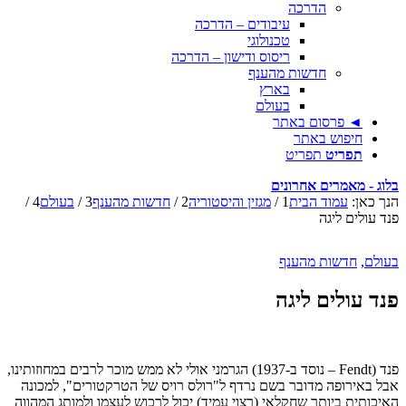
הדרכה
עיבודים – הדרכה
טכנולוגי
ריסוס ודישון – הדרכה
חדשות מהענף
בארץ
בעולם
◄ פרסום באתר
חיפוש באתר
תפריט
תפריט
בלוג - מאמרים אחרונים
הנך כאן:
עמוד הבית
1
/
מגזין והיסטוריה
2
/
חדשות מהענף
3
/
בעולם
4
/
פנד עולים ליגה
בעולם
,
חדשות מהענף
פנד עולים ליגה
פנד (Fendt – נוסד ב-1937) הגרמני אולי לא ממש מוכר לרבים במחוזותינו,
אבל באירופה מדובר בשם נרדף ל"רולס רויס של הטרקטורים", למכונה
האיכותית ביותר שחקלאי (רצוי עמיד) יכול לרכוש לעצמו ולמותג המהווה