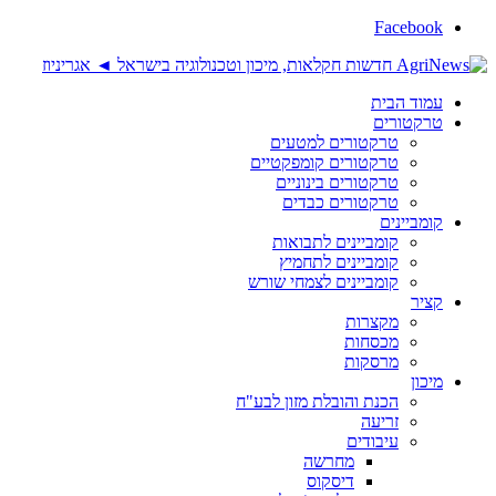
Facebook
עמוד הבית
טרקטורים
טרקטורים למטעים
טרקטורים קומפקטיים
טרקטורים בינוניים
טרקטורים כבדים
קומביינים
קומביינים לתבואות
קומביינים לתחמיץ
קומביינים לצמחי שורש
קציר
מקצרות
מכסחות
מרסקות
מיכון
הכנת והובלת מזון לבע"ח
זריעה
עיבודים
מחרשה
דיסקוס