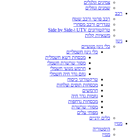
צמיגים וגלגלים
שמנים ונוזלים
רכב
רכב פרטי ורכב שטח
טנדרים ורכב מסחרי
טרקטורונים UTV ו-Side by Side
משאיות קלות
גינון
כלי גינון מנועיים
כלי גינון חשמליים
מכסחת דשא חשמלית
מסור שרשרת חשמלי
חרמש מנועי חשמלי
גוזם גדר חיה חשמלי
טרקטורוני כיסוח
מכסחות תופים וצלחות
חרמשים
גוזמות גדר חיה
מכסחות נדחפות
מסורי שרשרת
מפוחי עלים
כלים ידניים
מגזין
היסטוריה
מגזין