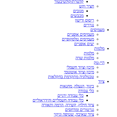
קלטרת/קולטיבטור
חציר וקש
מגובים
מכבשים
ריסוס ודישון
נגררים
מעמיסים
מעמיסים אופניים
מעמיסים טלסקופיים
יעים אופניים
מלגזות
מלגזות
מלגזות שדה
היי-טק
מיכון וציוד חשמלי
מיכון וציוד אוטונומי
טכנולוגיה מתקדמת בחקלאות
ציוד
ביגוד, הנעלה, מחנאות
כלי עבודה
כלי עבודה ידניים
כלי עבודה חשמליים והידראוליים
ציוד חילוץ, קשירה, הרמה ותאורה
גנרטורים ומדחסים
ציוד שאיבה, שטיפה וניקוי