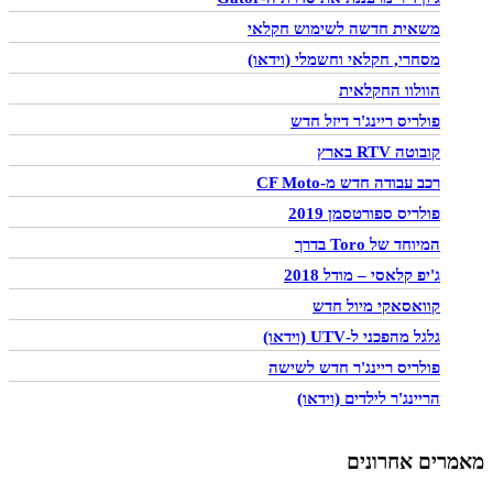
משאית חדשה לשימוש חקלאי
מסחרי, חקלאי וחשמלי (וידאו)
הוולוו החקלאית
פולריס ריינג'ר דיזל חדש
קובוטה RTV בארץ
רכב עבודה חדש מ-CF Moto
פולריס ספורטסמן 2019
המיוחד של Toro בדרך
ג'יפ קלאסי – מודל 2018
קוואסאקי מיול חדש
גלגל מהפכני ל-UTV (וידאו)
פולריס ריינג'ר חדש לשישה
הריינג'ר לילדים (וידאו)
מאמרים אחרונים