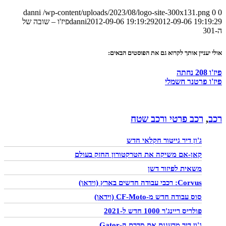
danni
/wp-content/uploads/2023/08/logo-site-300x131.png
0
0
2012-09-06 19:19:29
2012-09-06 19:19:29
danni
פיז'ו – שובה של
ה-301
אולי יעניין אותך לקרוא גם את הפוסטים הבאים:
פיז'ו 208 נחתה
פיז'ו פרטנר חשמלי
רכב
,
רכב פרטי ורכב שטח
ג'ון דיר גייטור חקלאי חדש
קאן-אם משיקה את הטרקטורון החזק בעולם
משאית לפיזור דשן
Corvus: רכבי עבודה חדשים בארץ (וידאו)
סוס עבודה חדש מ-CF-Moto (וידאו)
פולריס ריינג'ר 1000 חדש ל-2021
ג'ון דיר מרעננת את סדרת ה-Gator