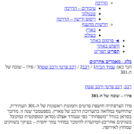
הדרכה
עיבודים – הדרכה
טכנולוגי
ריסוס ודישון – הדרכה
חדשות מהענף
בארץ
בעולם
◄ פרסום באתר
חיפוש באתר
תפריט
תפריט
בלוג - מאמרים אחרונים
הנך כאן:
עמוד הבית
1
/
רכב
2
/
רכב פרטי ורכב שטח
3
/
פיז'ו – שובה של
ה-301
רכב
,
רכב פרטי ורכב שטח
פיז'ו – שובה של ה-301
פיז'ו הצרפתייה חושפת פרטים ותמונות ראשונות של ה-301 העתידית,
שתיחשף במלואה בתערוכת הרכב של פאריז, בספטמבר שנה זו. מדובר
בסדאן בגודל "משפחתי" כפי שנמדד אצלנו (סדאן קומפקטית כמקובל
בשווקים אחרים) המיועדת להימכר במחיר נמוך יחסית – בעיקר בשווקים
שמחוץ לאירופה.