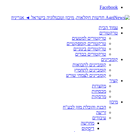
Facebook
עמוד הבית
טרקטורים
טרקטורים למטעים
טרקטורים קומפקטיים
טרקטורים בינוניים
טרקטורים כבדים
קומביינים
קומביינים לתבואות
קומביינים לתחמיץ
קומביינים לצמחי שורש
קציר
מקצרות
מכסחות
מרסקות
מיכון
הכנת והובלת מזון לבע"ח
זריעה
עיבודים
מחרשה
דיסקוס