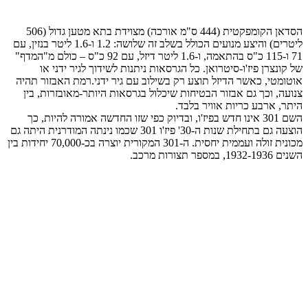
הסדאן הקומפקטית (444 ס"מ אורכה) מצוידת בתא מטען גדול (506
ליטרים) והיצע מנועים הכולל בשלב זה שלושה: 1.2 ו-1.6 ליטר בנזין, עם
71 ו-115 כ"ס בהתאמה, ו-1.6 ליטר דיזל, עם 92 כ"ס – כולם מ"המדף"
של קונצרן פיז'ו-סיטרואן. כל הגרסאות ניתנות לשידוך לגיר ידני או
אוטומטי, כאשר הדיזל תוצע רק בשילוב עם גיר ידני.רמת האבזור תהיה
צנועה, וכך גם אבזור הבטיחות שיכלול בגרסאות היותר-מאובזרות, בין
היתר, ארבע כריות אוויר בלבד.
השם 301 אינו חדש בפיז'ו, ובדיוק כפי שזו החדשה אמורה להיות, כך
הוצעה גם בתחילת שנות ה-30' פיז'ו 301 שכמו נינתה המודרנית היתה גם
מכונית זולה ועממית יחסית. ה-301 המקורית יוצרה בכ-70,000 יחידות בין
השנים 1932-1936, במספר תצורות מרכב.