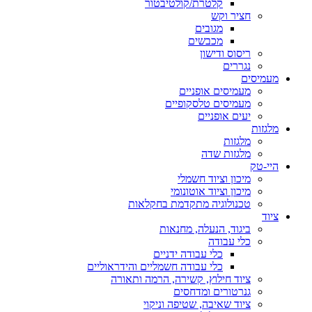
קלטרת/קולטיבטור
חציר וקש
מגובים
מכבשים
ריסוס ודישון
נגררים
מעמיסים
מעמיסים אופניים
מעמיסים טלסקופיים
יעים אופניים
מלגזות
מלגזות
מלגזות שדה
היי-טק
מיכון וציוד חשמלי
מיכון וציוד אוטונומי
טכנולוגיה מתקדמת בחקלאות
ציוד
ביגוד, הנעלה, מחנאות
כלי עבודה
כלי עבודה ידניים
כלי עבודה חשמליים והידראוליים
ציוד חילוץ, קשירה, הרמה ותאורה
גנרטורים ומדחסים
ציוד שאיבה, שטיפה וניקוי