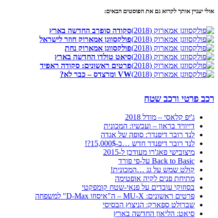
אולי יעניין אותך לקרוא גם את הפוסטים הבאים:
סקודה סופרב החדשה בארץ
פולקסווגן אמארוק חוזר לישראל
פולקסווגן אמארוק נחת
סיאט טולדו החדשה בארץ
פרטים ראשונים: סקודה ראפיד
VW ומרצדס – כבר לא?
רכב פרטי ורכב שטח
ג'יפ קלאסי – מודל 2018
דייוויד בראון – ועכשיו: המכונית
לנד רובר דיפנדר: סופה של אגדה
לנד רובר דיפנדר חדש …ב-15,000$?!
מיצובישי פאג'רו מעודכן ל-2015
Back to Basic על-פי פורד
קולט שמש על גג …המכונית!
מתיחת פנים לקיה אופטימה
בסוזוקי עובדים על פנאי-שטח קומפקטי
פרטים ראשונים: MU-X – ה"איסוזו D-Max" למשפחה
שברולט ספארק: הניצוץ הבסיסי
סיאט: הליאון החדשה בארץ