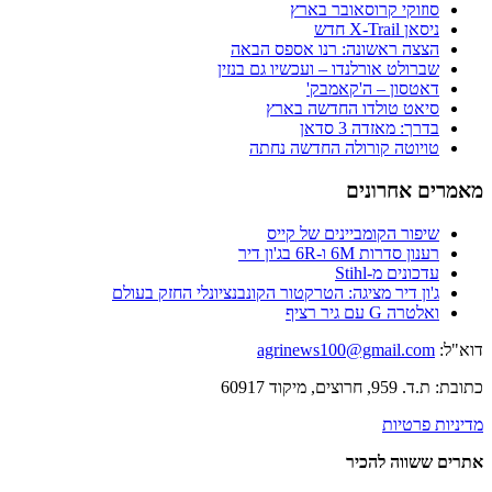
סוזוקי קרוסאובר בארץ
ניסאן X-Trail חדש
הצצה ראשונה: רנו אספס הבאה
שברולט אורלנדו – ועכשיו גם בנזין
דאטסון – ה'קאמבק'
סיאט טולדו החדשה בארץ
בדרך: מאזדה 3 סדאן
טויוטה קורולה החדשה נחתה
מאמרים אחרונים
שיפור הקומביינים של קייס
רענון סדרות 6M ו-6R בג'ון דיר
עדכונים מ-Stihl
ג'ון דיר מציגה: הטרקטור הקונבנציונלי החזק בעולם
ואלטרה G עם גיר רציף
דוא"ל:
agrinews100@gmail.com
כתובת: ת.ד. 959, חרוצים, מיקוד 60917
מדיניות פרטיות
אתרים ששווה להכיר