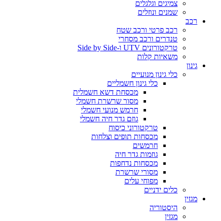
צמיגים וגלגלים
שמנים ונוזלים
רכב
רכב פרטי ורכב שטח
טנדרים ורכב מסחרי
טרקטורונים UTV ו-Side by Side
משאיות קלות
גינון
כלי גינון מנועיים
כלי גינון חשמליים
מכסחת דשא חשמלית
מסור שרשרת חשמלי
חרמש מנועי חשמלי
גוזם גדר חיה חשמלי
טרקטורוני כיסוח
מכסחות תופים וצלחות
חרמשים
גוזמות גדר חיה
מכסחות נדחפות
מסורי שרשרת
מפוחי עלים
כלים ידניים
מגזין
היסטוריה
מגזין