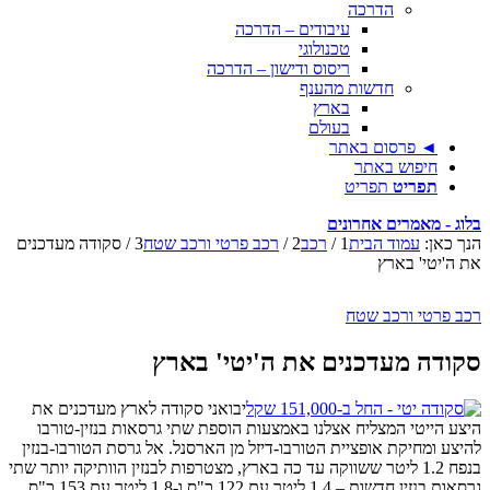
הדרכה
עיבודים – הדרכה
טכנולוגי
ריסוס ודישון – הדרכה
חדשות מהענף
בארץ
בעולם
◄ פרסום באתר
חיפוש באתר
תפריט
תפריט
בלוג - מאמרים אחרונים
הנך כאן:
עמוד הבית
1
/
רכב
2
/
רכב פרטי ורכב שטח
3
/
סקודה מעדכנים
את ה'יטי' בארץ
רכב פרטי ורכב שטח
סקודה מעדכנים את ה'יטי' בארץ
יבואני סקודה לארץ מעדכנים את
היצע הייטי המצליח אצלנו באמצעות הוספת שתי גרסאות בנזין-טורבו
להיצע ומחיקת אופציית הטורבו-דיזל מן הארסנל. אל גרסת הטורבו-בנזין
בנפח 1.2 ליטר ששווקה עד כה בארץ, מצטרפות לבנזין הוותיקה יותר שתי
גרסאות בנזין חדשות – 1.4 ליטר עם 122 כ"ס ו-1.8 ליטר עם 153 כ"ס,