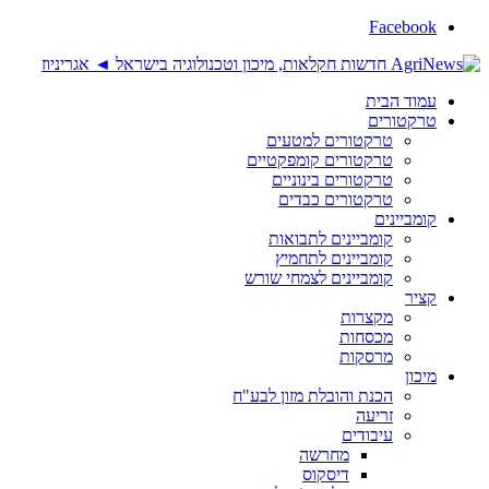
Facebook
עמוד הבית
טרקטורים
טרקטורים למטעים
טרקטורים קומפקטיים
טרקטורים בינוניים
טרקטורים כבדים
קומביינים
קומביינים לתבואות
קומביינים לתחמיץ
קומביינים לצמחי שורש
קציר
מקצרות
מכסחות
מרסקות
מיכון
הכנת והובלת מזון לבע"ח
זריעה
עיבודים
מחרשה
דיסקוס