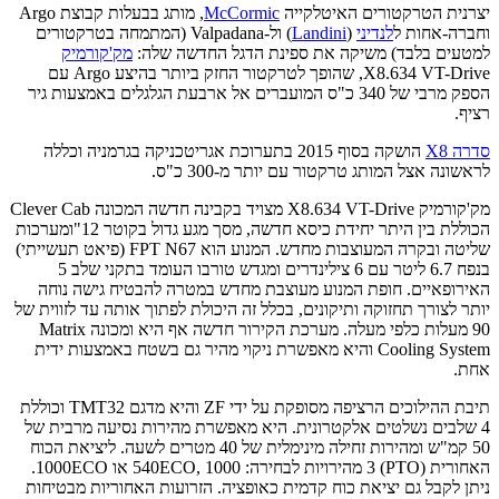
יצרנית הטרקטורים האיטלקייה
McCormic
, מותג בבעלות קבוצת Argo
וחברה-אחות ל
לנדיני
(
Landini
) ול-Valpadana (המתמחה בטרקטורים
למטעים בלבד) משיקה את ספינת הדגל החדשה שלה:
מק'קורמיק
X8.634 VT-Drive, שהופך לטרקטור החזק ביותר בהיצע Argo עם
הספק מרבי של 340 כ"ס המועברים אל ארבעת הגלגלים באמצעות גיר
רציף.
סדרה X8
הושקה בסוף 2015 בתערוכת אגריטכניקה בגרמניה וכללה
לראשונה אצל המותג טרקטור עם יותר מ-300 כ"ס.
מק'קורמיק X8.634 VT-Drive מצויד בקבינה חדשה המכונה Clever Cab
הכוללת בין היתר יחידת כיסא חדשה, מסך מגע גדול בקוטר 12"ומערכות
שליטה ובקרה המעוצבות מחדש. המנוע הוא FPT N67 (פיאט תעשייתי)
בנפח 6.7 ליטר עם 6 צילינדרים ומגדש טורבו העומד בתקני שלב 5
האירופאיים. חופת המנוע מעוצבת מחדש במטרה להבטיח גישה נוחה
יותר לצורך תחזוקה ותיקונים, בכלל זה היכולת לפתוך אותה עד לזווית של
90 מעלות כלפי מעלה. מערכת הקירור חדשה אף היא ומכונה Matrix
Cooling System והיא מאפשרת ניקוי מהיר גם בשטח באמצעות ידית
אחת.
תיבת ההילוכים הרציפה מסופקת על ידי ZF והיא מדגם TMT32 וכוללת
4 שלבים נשלטים אלקטרונית. היא מאפשרת מהירות נסיעה מרבית של
50 קמ"ש ומהירות זחילה מינימלית של 40 מטרים לשעה. ליציאת הכוח
האחורית (PTO) 3 מהירויות לבחירה: 540ECO, 1000 או 1000ECO.
ניתן לקבל גם יציאת כוח קדמית כאופציה. הזרועות האחוריות מבטיחות