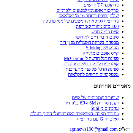
ניו הולנד T7 חדשים
טרקטור אוטונומי למטעים ולכרמים
שולחן תירס ברוחב 16 מ' לקלאאס
גיר רציף לגרסאות המטעים של מסי פרגוסון
100 כ"ס מהודו לאירופה
קייס פומה חדש
סינים היברידיים לאירופה
מכסחת בלרינה חשמלית מג'ון דיר
הענק של Siloking
קייס אופטום מתחזק
ספינת דגל חדשה ל-McCormic
קומביינים לירק חדשים מג'ון דיר
ספינת הדגל של פנד מתעדכנת
טלסקופיים חדשים לחקלאות
מאמרים אחרונים
שיפור הקומביינים של קייס
רענון סדרות 6M ו-6R בג'ון דיר
עדכונים מ-Stihl
ג'ון דיר מציגה: הטרקטור הקונבנציונלי החזק בעולם
ואלטרה G עם גיר רציף
דוא"ל:
agrinews100@gmail.com