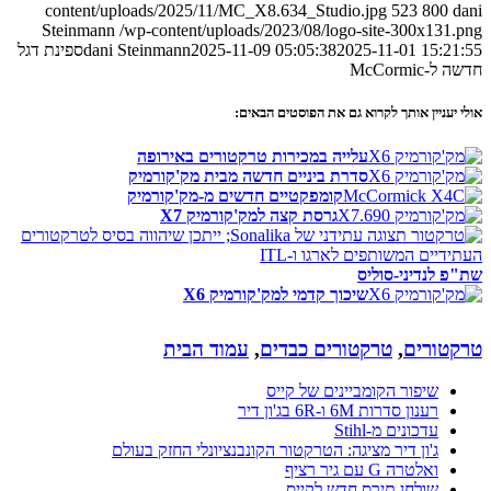
content/uploads/2025/11/MC_X8.634_Studio.jpg
523
800
dani
Steinmann
/wp-content/uploads/2023/08/logo-site-300x131.png
2025-11-01 15:21:55
2025-11-09 05:05:38
dani Steinmann
ספינת דגל
חדשה ל-McCormic
אולי יעניין אותך לקרוא גם את הפוסטים הבאים:
עלייה במכירות טרקטורים באירופה
סדרת ביניים חדשה מבית מק'קורמיק
קומפקטיים חדשים מ-מק'קורמיק
גרסת קצה למק'קורמיק X7
שת"פ לנדיני-סוליס
שיכוך קדמי למק'קורמיק X6
טרקטורים
,
טרקטורים כבדים
,
עמוד הבית
שיפור הקומביינים של קייס
רענון סדרות 6M ו-6R בג'ון דיר
עדכונים מ-Stihl
ג'ון דיר מציגה: הטרקטור הקונבנציונלי החזק בעולם
ואלטרה G עם גיר רציף
שולחן תירס חדש לקייס