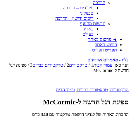
הדרכה
עיבודים – הדרכה
טכנולוגי
ריסוס ודישון – הדרכה
חדשות מהענף
בארץ
בעולם
◄ פרסום באתר
חיפוש באתר
תפריט
תפריט
בלוג - מאמרים אחרונים
הנך כאן:
עמוד הבית
1
/
טרקטורים
2
/
טרקטורים כבדים
3
/
ספינת דגל
חדשה ל-McCormic
טרקטורים
,
טרקטורים כבדים
,
עמוד הבית
ספינת דגל חדשה ל-McCormic
החברה-האחות של לנדיני חושפת טרקטור עם 340 כ"ס