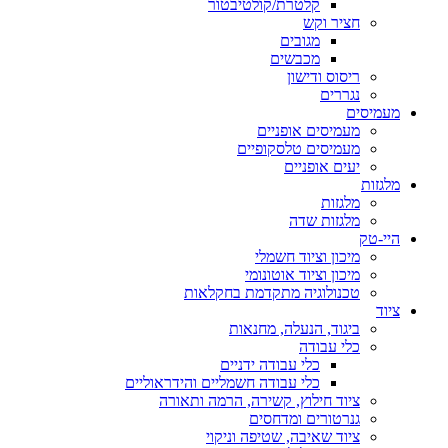
קלטרת/קולטיבטור
חציר וקש
מגובים
מכבשים
ריסוס ודישון
נגררים
מעמיסים
מעמיסים אופניים
מעמיסים טלסקופיים
יעים אופניים
מלגזות
מלגזות
מלגזות שדה
היי-טק
מיכון וציוד חשמלי
מיכון וציוד אוטונומי
טכנולוגיה מתקדמת בחקלאות
ציוד
ביגוד, הנעלה, מחנאות
כלי עבודה
כלי עבודה ידניים
כלי עבודה חשמליים והידראוליים
ציוד חילוץ, קשירה, הרמה ותאורה
גנרטורים ומדחסים
ציוד שאיבה, שטיפה וניקוי