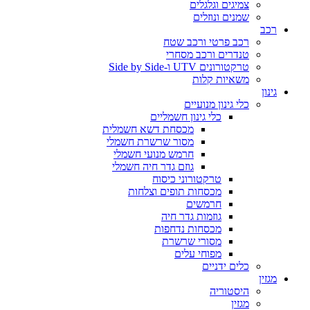
צמיגים וגלגלים
שמנים ונוזלים
רכב
רכב פרטי ורכב שטח
טנדרים ורכב מסחרי
טרקטורונים UTV ו-Side by Side
משאיות קלות
גינון
כלי גינון מנועיים
כלי גינון חשמליים
מכסחת דשא חשמלית
מסור שרשרת חשמלי
חרמש מנועי חשמלי
גוזם גדר חיה חשמלי
טרקטורוני כיסוח
מכסחות תופים וצלחות
חרמשים
גוזמות גדר חיה
מכסחות נדחפות
מסורי שרשרת
מפוחי עלים
כלים ידניים
מגזין
היסטוריה
מגזין