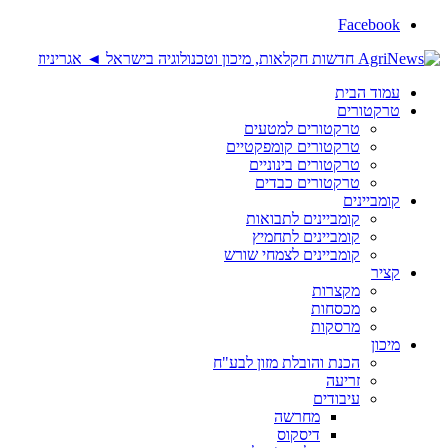
Facebook
עמוד הבית
טרקטורים
טרקטורים למטעים
טרקטורים קומפקטיים
טרקטורים בינוניים
טרקטורים כבדים
קומביינים
קומביינים לתבואות
קומביינים לתחמיץ
קומביינים לצמחי שורש
קציר
מקצרות
מכסחות
מרסקות
מיכון
הכנת והובלת מזון לבע"ח
זריעה
עיבודים
מחרשה
דיסקוס