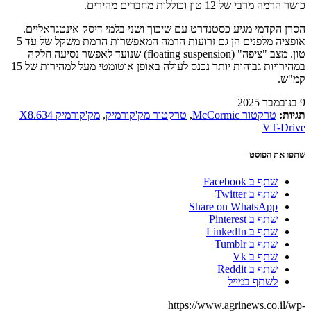
כושר הרמה מרבי של 12 טון וכוללות מחברים מהירים.
הסרן הקדמי מגיע כסטנדרט עם שיכוך ושני בלמי דיסק אינטגראליים.
אופציה מלפנים הן גם זרועות הרמה המאפשרות הרמת משקל של עד 5
טון. מצב "ציפה" (floating suspension) שנועד לאפשר נסיעה חלקה
במהירויות גבוהות יותר נכנס לעולה באופן אוטומטי מעל למהירות של 15
קמ"ש.
9 בנובמבר 2025
תגיות:
טרקטור McCormic
,
טרקטור מק'קורמיק
,
מק'קורמיק X8.634
VT-Drive
שתפו את הפוסט
שתף ב Facebook
שתף ב Twitter
Share on WhatsApp
שתף ב Pinterest
שתף ב LinkedIn
שתף ב Tumblr
שתף ב Vk
שתף ב Reddit
לשתף במייל
https://www.agrinews.co.il/wp-