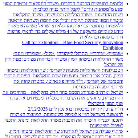
נלחמים בתעשיית הרבעת הכלבים: משרד החקלאות וביטחון המזון
ימנע מ"מטחנות גורים" לקבל היתר בנייה לכלביות
רשות החדשנות, משרד הכלכלה והתעשייה, משרד החקלאות
וביטחון המזון ומנהלת תקומה יובילו את הקמת תשתיות הדאטה
הלאומיות בתחומי הבריאות והחקלאות: ישראל משיקה 6 מאגרי
מידע לאומיים בהשקעה של 44 מיליון שקלים כדי להאיץ פריצות
דרך ברפואה ובחקלאות
Call for Exhibitors – Blue Food Security Innovation
Exhibition
״שמפיין״, ״בורדו״? תתרגלו ל״יהודה״, ״גליל״, ״שומרון״ ו״נגב״
משרד החקלאות וביטחון המזון ומשרד הבריאות מציגים: מפת היין
של ישראל
הטכנולוגיות הישראליות מגיעות לקפריסין: שר החקלאות וביטחון
המזון, חה"כ אבי דיכטר, נפגש עם שרת החקלאות, הפיתוח הכפרי
והסביבה של קפריסין, ד"ר מריה פאנאיוטו, במטרה לחזק את
שיתופי הפעולה בין המדינות
ישראל וארה״ב סוגרות: הסכם סחר חדש בחקלאות – מרחיבים את
ההזדמנויות, מחזקים את היציבות הכלכלית ומבטיחים את עתיד
שוק המזון הישראלי
דו"ח עדכון יתרות במכסות יבוא נכון ליום 2/12/2025
לראשונה בישראל תמ"א לטיפול בשיטפונות: המועצה הארצית
לתכנון ולבנייה אישרה את תוכנית משרד החקלאות ומינהל התכנון
לטיפול בשיטפונות
שיתוף פעולה בין ישראל לגאורגיה: שר החקלאות וביטחון המזון,
חה"כ אבי דיכטר ומקבילו הגיאורגי, מר דוד סונגולשווילי, חתמו על