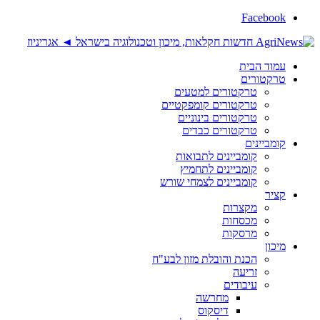
Facebook
עמוד הבית
טרקטורים
טרקטורים למטעים
טרקטורים קומפקטיים
טרקטורים בינוניים
טרקטורים כבדים
קומביינים
קומביינים לתבואות
קומביינים לתחמיץ
קומביינים לצמחי שורש
קציר
מקצרות
מכסחות
מרסקות
מיכון
הכנת והובלת מזון לבע"ח
זריעה
עיבודים
מחרשה
דיסקוס