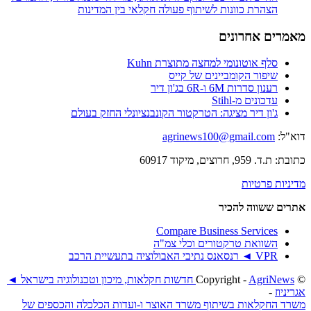
הצהרת כוונות לשיתוף פעולה חקלאי בין המדינות
מאמרים אחרונים
סלף אוטונומי למחצה מתוצרת Kuhn
שיפור הקומביינים של קייס
רענון סדרות 6M ו-6R בג'ון דיר
עדכונים מ-Stihl
ג'ון דיר מציגה: הטרקטור הקונבנציונלי החזק בעולם
דוא"ל:
agrinews100@gmail.com
כתובת: ת.ד. 959, חרוצים, מיקוד 60917
מדיניות פרטיות
אתרים ששווה להכיר
Compare Business Services
השוואת טרקטורים וכלי צמ"ה
VPR ◄ רנסאנס נתיבי האבולוציה בתעשיית הרכב
© ‫Copyright -
AgriNews חדשות חקלאות, מיכון וטכנולוגיה בישראל ◄
אגריניוז
-
משרד החקלאות בשיתוף משרד האוצר ו-ועדות הכלכלה והכספים של