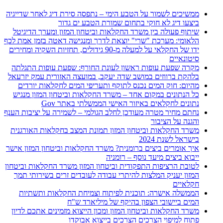
ממשיכים לשמור על הטבע הימי – נתפסה סירת דיג לאחר שדייגיה
ביצעו דיג לא חוקי בתחום שמורת הטבע ים גדור
שיתוף פעולה בין משרד החקלאות וביטחון המזון ומערך הדיגיטל
הלאומי: מערכת "שרי" יוצאת לדרך ומנגישה דאטה בזמן אמת לכף
ידו של החקלאי על למעלה מ-90 גידולים, תחזיות השקיה ומחירים
סיטונאיים
מקרה שפעת עופות ראשון לעונת החורף: שפעת עופות התגלתה
בלהקת ברווזים במושב שדה יעקב, במועצה האזורית עמק יזרעאל
מהיום: חוק המים נכנס לתוקף ותעריפי המים לחקלאות יורדים
כל הנתונים במקום אחד – משרד החקלאות וביטחון המזון מנגיש
נתונים לחקלאים באיזור האישי הממשלתי באתר Gov
נחתם מחיר מטרה מעודכן לחלב הגולמי – לשמירה על יציבות הענף
והגנה על הציבור
משרד החקלאות וביטחון המזון תמונת המצב בחקלאות האורגנית
בישראל לשנת 2024
איך אומרים ביצים ברומנית? משרד החקלאות וביטחון המזון אישר
ייבוא ביצים מיעד נוסף – רומניה
לטובת הרציפות התפקודית וביטחון המזון משרד החקלאות וביטחון
המזון יעניק המלצות להיתרי עבודה לעובדים זרים בשירותי תמך
חקלאיים
הממשלה אישרה: תוכנית לפיתוח וצמיחת החקלאות ותשתיות
המים ביישובי הצפון בהיקף של מיליארד ש"ח
משרד החקלאות וביטחון המזון ומכון הייצוא מזמינים אתכם לדיון
פתוח למיפוי הצרכים הצרכים בייצוא אבוקדו