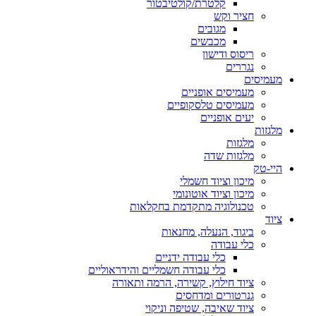
קלטרת/קולטיבטור
חציר וקש
מגובים
מכבשים
ריסוס ודישון
נגררים
מעמיסים
מעמיסים אופניים
מעמיסים טלסקופיים
יעים אופניים
מלגזות
מלגזות
מלגזות שדה
היי-טק
מיכון וציוד חשמלי
מיכון וציוד אוטונומי
טכנולוגיה מתקדמת בחקלאות
ציוד
ביגוד, הנעלה, מחנאות
כלי עבודה
כלי עבודה ידניים
כלי עבודה חשמליים והידראוליים
ציוד חילוץ, קשירה, הרמה ותאורה
גנרטורים ומדחסים
ציוד שאיבה, שטיפה וניקוי