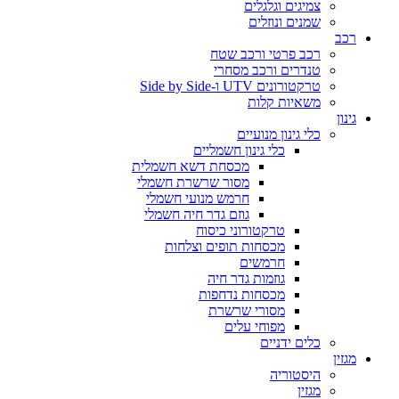
צמיגים וגלגלים
שמנים ונוזלים
רכב
רכב פרטי ורכב שטח
טנדרים ורכב מסחרי
טרקטורונים UTV ו-Side by Side
משאיות קלות
גינון
כלי גינון מנועיים
כלי גינון חשמליים
מכסחת דשא חשמלית
מסור שרשרת חשמלי
חרמש מנועי חשמלי
גוזם גדר חיה חשמלי
טרקטורוני כיסוח
מכסחות תופים וצלחות
חרמשים
גוזמות גדר חיה
מכסחות נדחפות
מסורי שרשרת
מפוחי עלים
כלים ידניים
מגזין
היסטוריה
מגזין