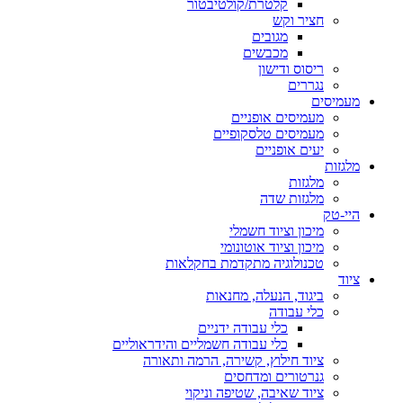
קלטרת/קולטיבטור
חציר וקש
מגובים
מכבשים
ריסוס ודישון
נגררים
מעמיסים
מעמיסים אופניים
מעמיסים טלסקופיים
יעים אופניים
מלגזות
מלגזות
מלגזות שדה
היי-טק
מיכון וציוד חשמלי
מיכון וציוד אוטונומי
טכנולוגיה מתקדמת בחקלאות
ציוד
ביגוד, הנעלה, מחנאות
כלי עבודה
כלי עבודה ידניים
כלי עבודה חשמליים והידראוליים
ציוד חילוץ, קשירה, הרמה ותאורה
גנרטורים ומדחסים
ציוד שאיבה, שטיפה וניקוי