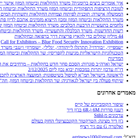
איך אומרים ביצים ברומנית? משרד החקלאות וביטחון המזון אישר ייב
לטובת הרציפות התפקודית וביטחון המזון משרד החקלאות וביטחון המ
הממשלה אישרה: תוכנית לפיתוח וצמיחת החקלאות ותשתיות המים בי
משרד החקלאות וביטחון המזון ומכון הייצוא מזמינים אתכם לדיון פת
נלחמים בתעשיית הרבעת הכלבים: משרד החקלאות וביטחון המזון ימנ
44 מיליון שקלים כדי להאיץ פריצות דרך ברפואה ובחקלאות
Call for Exhibitors – Blue Food Security Innovation Exhibition
״שמפיין״, ״בורדו״? תתרגלו ל״יהודה״, ״גליל״, ״שומרון״ ו״נגב״ משר
הטכנולוגיות הישראליות מגיעות לקפריסין: שר החקלאות וביטחון המ
המדינות
ישראל וארה״ב סוגרות: הסכם סחר חדש בחקלאות – מרחיבים את ההז
דו"ח עדכון יתרות במכסות יבוא נכון ליום 2/12/2025
לראשונה בישראל תמ"א לטיפול בשיטפונות: המועצה הארצית לתכנון
שיתוף פעולה בין ישראל לגאורגיה: שר החקלאות וביטחון המזון, חה"כ
מאמרים אחרונים
שיפור הקומביינים של קייס
רענון סדרות 6M ו-6R בג'ון דיר
עדכונים מ-Stihl
ג'ון דיר מציגה: הטרקטור הקונבנציונלי החזק בעולם
ואלטרה G עם גיר רציף
דוא"ל:
agrinews100@gmail.com