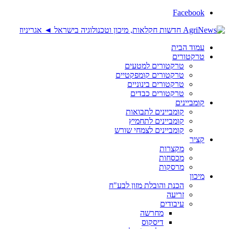
Facebook
עמוד הבית
טרקטורים
טרקטורים למטעים
טרקטורים קומפקטיים
טרקטורים בינוניים
טרקטורים כבדים
קומביינים
קומביינים לתבואות
קומביינים לתחמיץ
קומביינים לצמחי שורש
קציר
מקצרות
מכסחות
מרסקות
מיכון
הכנת והובלת מזון לבע"ח
זריעה
עיבודים
מחרשה
דיסקוס