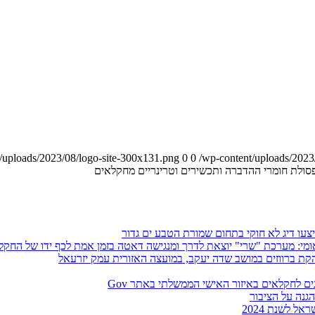
0
0
/wp-content/uploads/2023
פסולת חומרי ההדברה ותכשירים וטרינריים מחקלאים
צעו דיג לא חוקי בתחום שמורת הטבע ים גדור
יוצאת לדרך ומנגישה דאטה בזמן אמת לכף ידו של החקלאי על למעלה מ-90 גידולים, תחזיות השקיה
ת ברווזים במושב שדה יעקב, במועצה האזורית עמק יזרעאל
ים לחקלאים באיזור האישי הממשלתי באתר Gov
גנה על הציבור
 לשנת 2024