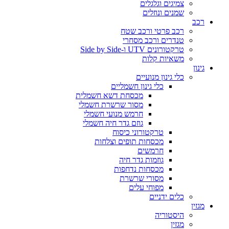
צמיגים וגלגלים
שמנים ונוזלים
רכב
רכב פרטי ורכב שטח
טנדרים ורכב מסחרי
טרקטורונים UTV ו-Side by Side
משאיות קלות
גינון
כלי גינון מנועיים
כלי גינון חשמליים
מכסחת דשא חשמלית
מסור שרשרת חשמלי
חרמש מנועי חשמלי
גוזם גדר חיה חשמלי
טרקטורוני כיסוח
מכסחות תופים וצלחות
חרמשים
גוזמות גדר חיה
מכסחות נדחפות
מסורי שרשרת
מפוחי עלים
כלים ידניים
מגזין
היסטוריה
מגזין