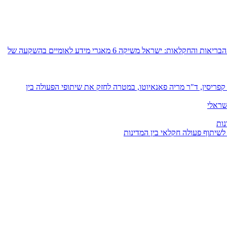
רשות החדשנות, משרד הכלכלה והתעשייה, משרד החקלאות וביטחון המזון ומנהלת תקומה יובילו את הקמת תשתיות הדאטה הלאומיות בתחומי הבריאות והחקלאות: ישראל משיקה 6 מאגרי מידע לאומיים בהשקעה של
פריסין, ד"ר מריה פאנאיוטו, במטרה לחזק את שיתופי הפעולה בין
שראלי
נות
 לשיתוף פעולה חקלאי בין המדינות