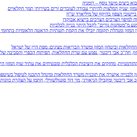
וא ביצים מיעד נוסף – רומניה
זון יעניק המלצות להיתרי עבודה לעובדים זרים בשירותי תמך חקלאיים
ישובי הצפון בהיקף של מיליארד ש"ח
וח למיפוי הצרכים הצרכים בייצוא אבוקדו
ע מ"מטחנות גורים" לקבל היתר בנייה לכלביות
ד החקלאות וביטחון המזון ומשרד הבריאות מציגים: מפת היין של ישראל
זון, חה"כ אבי דיכטר, נפגש עם שרת החקלאות, הפיתוח הכפרי והסביבה של ק
דמנויות, מחזקים את היציבות הכלכלית ומבטיחים את עתיד שוק המזון הי
 ולבנייה אישרה את תוכנית משרד החקלאות ומינהל התכנון לטיפול בשיטפו
 אבי דיכטר ומקבילו הגיאורגי, מר דוד סונגולשווילי, חתמו על הצהרת כוונות