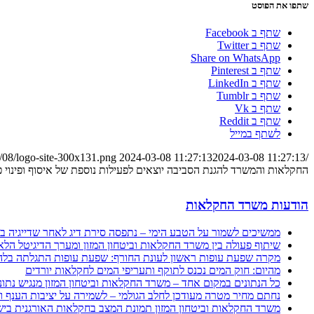
שתפו את הפוסט
שתף ב Facebook
שתף ב Twitter
Share on WhatsApp
שתף ב Pinterest
שתף ב LinkedIn
שתף ב Tumblr
שתף ב Vk
שתף ב Reddit
לשתף במייל
/08/logo-site-300x131.png
2024-03-08 11:27:13
2024-03-08 11:27:13
/wp-content/uploads/2023/08/logo-site-300x131.png
החקלאות והמשרד להגנת הסביבה יוצאים לפעילות נוספת של איסוף ופינוי 
הודעות משרד החקלאות
ממשיכים לשמור על הטבע הימי – נתפסה סירת דיג לאחר שדייגיה בי
שיתוף פעולה בין משרד החקלאות וביטחון המזון ומערך הדיגיטל הלאומי: מערכת "שרי" 
מקרה שפעת עופות ראשון לעונת החורף: שפעת עופות התגלתה בלהק
מהיום: חוק המים נכנס לתוקף ותעריפי המים לחקלאות יורדים
כל הנתונים במקום אחד – משרד החקלאות וביטחון המזון מנגיש נתונ
נחתם מחיר מטרה מעודכן לחלב הגולמי – לשמירה על יציבות הענף וה
משרד החקלאות וביטחון המזון תמונת המצב בחקלאות האורגנית בישראל