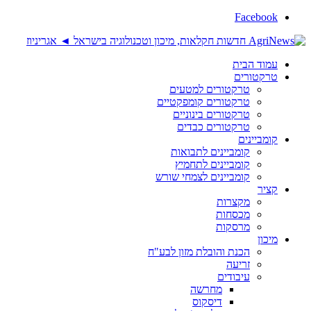
Facebook
עמוד הבית
טרקטורים
טרקטורים למטעים
טרקטורים קומפקטיים
טרקטורים בינוניים
טרקטורים כבדים
קומביינים
קומביינים לתבואות
קומביינים לתחמיץ
קומביינים לצמחי שורש
קציר
מקצרות
מכסחות
מרסקות
מיכון
הכנת והובלת מזון לבע"ח
זריעה
עיבודים
מחרשה
דיסקוס