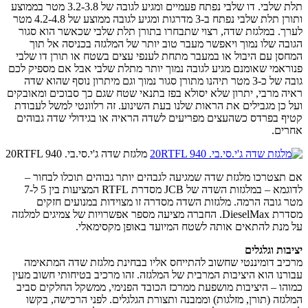
תלת שלבי. דו שלבי נפתח פעמיים ומגיע לגובה של 3.2-3.8 מטר בממוצע
ותורן תלת שלבי נפתח ב-3 מדרגות ומגיע לגובה ממוצע של 4.2-4.8 מטר
לערך. במלגזת שדה, רצוי שתבחרו בתורן תלת שלבי שכאשר הוא סגור
הגובה שלו נמוך ויאפשר מעבר טוב יותר של המלגזה בכניסה אל תוך
המחסן עם היבול או במעבר מתחת לענפי עצים בשטח או תורן דו שלבי
פנוראמי שאומנם מגיע לגובה נמוך יותר מתלת שלבי אבל אם מספיק לכם
גובה של כ-3 מטר תיהנו מתורן סגור נמוך וגם מיתרון נוסף שהוא שדה
ראיה מרבי, יתרון שלא יסולא בפז בתנאי שטח שגם כך סבוכים ומאובקים
ועל כן מגבילים את הראות שלנו בעת השינוע. זה רלוונטי למשל לעבודת
קטיף בפרדס כשהעצים מפריעים לשדה הראיה או בגידולי שדה גבוהים
אחרים.
מלגזת שדה ג'י.סי.בי. 20RTFL 940
אם תצטרכו מלגזת שדה שמגיעה לגבהים יותר גבוהים תוכלו לבחור –
לדוגמא – במלגזות השדה של JCB מסדרת RTFL המציעות בין 5 ל-7
מטר גובה הרמה. מלגזות השדה מסדרה זו מצוידות במנועים חזקים
מסדרת DieselMax. החברה מציעה מספר אפשרויות של צמיגים למלגזה
על מנת להתאים אותה לשטח המיועד באופן מקסימאלי.
יציבות וגלגלים
מרכיב דומיננטי שחשוב להתייחס אליו בבחינת מלגזת שדה המתאימה
עבורנו הוא היציבות המרבית של המלגזה. זהו מרכיב בטיחותי חשוב מעין
כמוהו – היציבות מושפעת ממרכז הכובד הפנימי, ממשקל החלקים סביב
המלגזה (תורן, מזלגות) וממבנה ותצורת הגלגלים. לפני הרכישה, בקשו