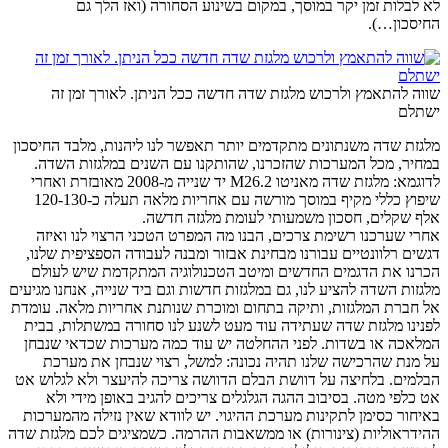
לא לבלות זמן יקר במוסך, במקום בשינוע הסחורה (ואז הלך גם
החיסכון…).
שווה להתאמץ ולרכוש מלגזת שדה חדשה ככל הניתן. לאורך זמן זה
ישתלם
מלגזת שדה משנתונים מתקדמים יותר תאפשר לנו ליהנות, מלבד החיסכון
במחיר, מכל המערכות שהזכרנו, שהותקנו עם השנים במלגזות השדה.
לדוגמא: מלגזת שדה מאניטו M26.2 יד שנייה מ-2008 מאובזרת ואחרי
שיפוץ כללי מקיף במוסך מורשה עם אחריות מלאה תעלה כ-120-130
אלף שקלים, חסכון משמעותי לעומת מלגזה חדשה.
אחרי שערכנו רשימת צרכים, הבנו מה המפרט הטכני הרצוי לנו ואיזה
דגשים רלוונטיים עבורנו מבחינת אבזור ומבנה לעבודה הספציפית שלנו,
הכרנו את הדגמים החדשים ומיטב הטכנולוגיה המתקדמת שיש לעולם
מלגזות השדה להציע לנו, גם במלגזות חדשות וגם ביד שנייה, אנחנו מגיעים
אל חברת המלגזות, ותיקה בתחום ומוכרת שנותנת אחריות מלאה. עומדת
לפנינו מלגזת שדה שעתידה עוד מעט לשנע לנו סחורה במשתלות, בבית
המלאכה או בשדות. לפני ההחלטה יש עוד כמה מערכות שכדאי שנבחן
על מנת שהרכישה שלנו תהיה נכונה: למשל, רצוי שנבחן את מערכת
הבלמים. בלחיצה על דוושת הבלם הדוושה צריכה להיעצר ולא לגלוש אט
אט כלפי מטה. בסיבוב ההגה הגלגלים צריכים להגיב באופן מידי ולא
באיחור כסימן לתקינות מערכת ההיגוי. יש לוודא שאין נזילה מהמערכות
ההידראוליות (צינורות) או ממשאבות ההרמה. כשמציגים לכם מלגזת שדה