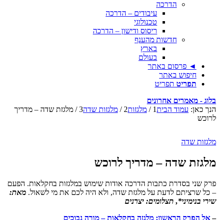
הדרכה
עיבודים – הדרכה
טכנולוגי
ריסוס ודישון – הדרכה
חדשות מהענף
בארץ
בעולם
◄ פרסום באתר
חיפוש באתר
תפריט
תפריט
בלוג - מאמרים אחרונים
הנך כאן:
עמוד הבית
1
/
מלגזות
2
/
מלגזות שדה
3
/
מלגזת שדה – מדריך
לרוכש
מלגזות שדה
מלגזת שדה – מדריך לרוכש
פרק שני בסדרת כתבות הדרכה אודות שימוש במלגזות בחקלאות. הפעם
– כל שרציתם לדעת על מלגזת שדה, ולא היה לכם את מי לשאול.
מאת:
שירי בנימיני*, תצלומים: יצרנים
–
אל הפרק הראשון: מלגזה בחקלאות – מורה נבוכים