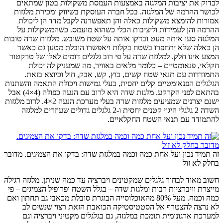
לבדוק את יציבות המלגזה באמצעות העמסת משקולות בטון שמתאים
לכושר ההרמה של המלגזה. בכל חברה העוסקת בשיווק ומכירת מלגזות
אמורות להימצא משקולות כאלה והן תאפשרנה לקבל מדד הן ליכולת
ההרמה והן לעמידות וליציבות הכלי כשהוא מועמס. כשהמשקולות על
המלגזה סעו איתה מעט ובדקו אותה על שטח משובש. מלגזות שדה טובות
הן כאלה שלא יתחפרו בשטח בקלות ויאפשרו הובלת מטען גם כאשר
המצע אינו חלק. למלגזת שדה על פי רוב גלגלים דומים לאלו של טרקטור
חקלאי, פנאומטיים – כלומר מלאים באוויר, מה שמעניק לה יכולת
התמודדות עם תנאי שטח קשים, בוץ, קש, אבק, חול וכיוצא בזאת.
הגלגלים הפנאומטיים קלים יחסית, בעלי גמישות ויכולת התאמה והשתנות
בהתאם לפני הקרקע. מלגזת שדה היא לרוב עם הנעה כפולה (4×4) אבל
ישנם יצרנים שמציעים מלגזות שדה בעלי מערכת הנעה 2×4. לרוב מלגזות
השדה 2 גלגלי היגוי קטנים יחסית ו-2 גלגלים גדולים שעוזרים למלגזה
להתמודד עם תנאי השטח החקלאיים.
זה תמיד נכון ועל אחת כמה וכמה במלגזת שדה: בדקו את הצמיגים. מדובר
בחלק לא זול
חשוב מאוד לבחור גלגלים שמקטינים ויברציה עד כמה שניתן. מלגזה רגילה
מייצרת וויברציות רבות ומלגזת שדה – בגלל השטח ופרופיל הצמיגים – פי
כמה וכמה. מעל 80% מהאוכלוסייה הבוגרת סובלת מכאבי גב תחתון ואם
לא נרצה להצטרף אל הסטטיסטיקה הכואבת הזאת רצוי שנשים לב
למערכת ארגונומית תומכת במלגזה, גם בגלגלים מקטיני ויברציה וגם