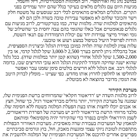
במושב נהג נוח ואורתופדי. רוב המלגזות הסטנדרטיות, דיזל וחשמל,
מגיעות היום עם גלגלים מלאים בעיקר בגלל שהם יותר עמידים בפני
תקרים. הגלגלים המלאים מתאימים לכלי רכב שנוסעים על משטח חלק
וישר והכובד שלהם לא מאפשר עבירות טובה בשדה ולכן הם לא
מתאימים למלגזות שדה. מלגזות שדה, כמו בטרקטורים, לרוב מגיעות עם
גלגלים פנאומטיים אבל כאלו שהגומי בהם עבה יחסית כך שהשילוב של
גומי ואוויר מייצר עמידות יחד עם יכולת התמודדות עם תנאי השטח,
הודות לפרופיל היעיל בטיפול במצע רעוע או טובעני.
עלות צמיג למלגזת שדה תלויה כמובן במידת הגלגל וביצרנית הספציפית,
אבל בהכללה ניתן לתחם בערך 2,500 ל-3,000 שקל לגלגל קדמי, או בין
1,500-2,000 שקל לגלגל אחורי (שהוא קטן יותר במלגזות שדה). בכל גלגל
שהוא ישנה שחיקה והמדד לתקינות הגלגל הוא עובי החריצים שבו, בדומה
לגלגלי רכב. אם הגלגל ללא חריצים בולטים סימן שזמנו עבר ואפשר
להחליפו או לחלופין לחרוץ אותו מחדש. כפי שציינו – מומלץ לבדוק היטב
את הגומי; מדובר בהוצאה לא מבוטלת.
מערכת הקירור
לרוב מלגזות השדה יש 'רדיאטור חקלאי' שהמרווחים ברשת הפנימית שלו,
שמגנה על מערכת הקירור, יותר גדולים מברדיאטור רגיל, כך שחול, חצץ
או אבנים יוכלו לחצות אותו בעת הפעלת המלגזה בשטח ללא חסימה שלו.
מלבד מרווחי הרשת ברדיאטור לרוב יש מערכת של הפרדת רדיאטורים,
לשמן הידראולי ולמים בנפרד כדי שהקירור יהיה מקסימאלי ומותאם
למאמץ של המערכות בעבודת שדה מאסיבית. מערכות האוורור הכפולות
מתהפכות לטובת ניוקי עצמי ומונעות מאבק, חול, בוץ וגורמים סביבתיים
מפריעים אחרים להיכנס אל המערכות הפנימיות של המלגזה ולהשבית את