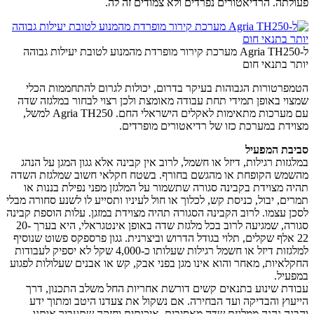
פעולתה. הרדיאטורים נפרדים ולא צמודים זה לה.
ל-Agria TH250 מערכת קירור מופרדת מהמנוע לטובת יעילות גבוהה
יותר בתנאי חום
הטמפרטורות הגבוהות בעיקר בדרום, יכולות לגרום להתחממות הכלי
שמצוי באופן תמידי תחת עבודה מאומצת ולכן רצוי לבחור במלגזה שדה
עם מערכות מתאימות לאקלים הישראלי החם. Agria TH250 למשל,
מצוידת במערכת כזו של רדיאטורים מופרדים.
סביבת המפעיל
במלגזות רגילות, דיזל או חשמל, לרוב אין קבינה אלא גגון המגן על הנהג
מהשמש הקופחת או מהגשם בחורף. בשטח חקלאי חשוב שמלגזת השדה
תהיה מצוידת בקבינה סגורה שתשמור על המלגזן מפני נפילת בננות או
תמרים, יבול, כניסת קש, לכלוך או חול לעיניו ותסייע לו לשנע סחורה מבלי
לסכן עצמו. לרוב הקבינה הסגורה תהיה מצוידת במזגן. עלות הוספת קבינה
סגורה, שמגיעה לרוב בכל מלגזת שדה באופן אינטגראלי, היא בערך 20-
22 אלף שקלים, תלוי בגודל הדרוש וביצרנית. גגון פרספקס פשוט שנוסיף
למלגזות דיזל או חשמל רגילות שעלותו כ-4,000 שקל לא יספיק לעבודות
החקלאיות, מאחר והוא אינו מגן בפני אבק, קש או אבנים שעלולות לפגוע
במפעיל.
עבודת שינוע בתנאים קשים דורשת אחריות החל משלב התכנון, דרך
הייעוץ והבדיקה ועד הבחירה. אם נשקול את צעדנו היטב ומתוך ידע
והבנה נהנה ממלגזת שדה מאסיבית, איכותית וחזקה שתעביר אותנו