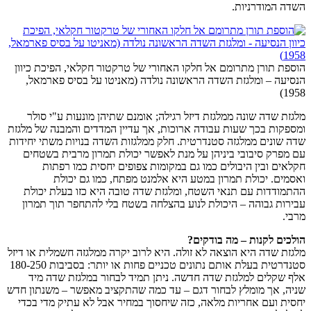
השדה המודרניות.
הוספת תורן מתרומם אל חלקו האחורי של טרקטור חקלאי, הפיכת כיוון
הנסיעה – ומלגזת השדה הראשונה נולדה (מאניטו על בסיס פארמאל,
1958)
מלגזת שדה שונה ממלגזת דיזל רגילה; אומנם שתיהן מונעות ע"י סולר
ומספקות בכך שעות עבודה ארוכות, אך עדיין המדדים והמבנה של מלגזת
שדה שונים ממלגזה סטנדרטית. חלק ממלגזות השדה בנויות משתי יחידות
עם מפרק סיבובי ביניהן על מנת לאפשר יכולת תמרון מרבית בשטחים
חקלאים ובין היבולים כמו גם במקומות צפופים יחסית כמו רפתות
ואסמים. יכולת תמרון במטע היא אלמנט מפתח, כמו גם יכולת
ההתמודדות עם תנאי השטח, ומלגזת שדה טובה היא כזו בעלת יכולת
עבירות גבוהה – היכולת לנוע בהצלחה בשטח בלי להתחפר תוך תמרון
מרבי.
הולכים לקנות – מה בודקים?
מלגזת שדה היא הוצאה לא זולה. היא לרוב יקרה ממלגזה חשמלית או דיזל
סטנדרטית בעלת אותם נתונים טכניים פחות או יותר: בסביבות 180-250
אלף שקלים למלגזת שדה חדשה. ניתן תמיד לבחור במלגזת שדה מיד
שניה, אך מומלץ לבחור דגם – עד כמה שהתקציב מאפשר – משנתון חדש
יחסית ועם אחריות מלאה, כזה שיחסוך במחיר אבל לא עתיק מדי בכדי