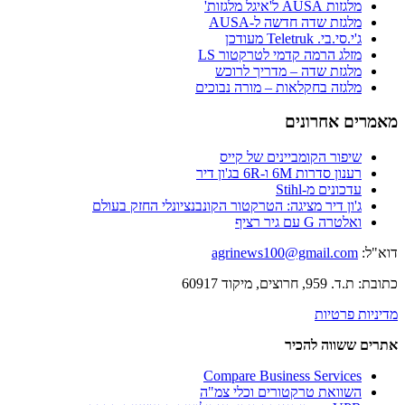
מלגזות AUSA ל'איגל מלגזות'
מלגזת שדה חדשה ל-AUSA
ג'י.סי.בי. Teletruk מעודכן
מזלג הרמה קדמי לטרקטור LS
מלגזת שדה – מדריך לרוכש
מלגזה בחקלאות – מורה נבוכים
מאמרים אחרונים
שיפור הקומביינים של קייס
רענון סדרות 6M ו-6R בג'ון דיר
עדכונים מ-Stihl
ג'ון דיר מציגה: הטרקטור הקונבנציונלי החזק בעולם
ואלטרה G עם גיר רציף
דוא"ל:
agrinews100@gmail.com
כתובת: ת.ד. 959, חרוצים, מיקוד 60917
מדיניות פרטיות
אתרים ששווה להכיר
Compare Business Services
השוואת טרקטורים וכלי צמ"ה