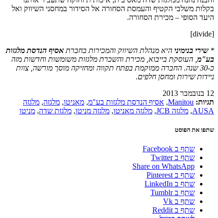
בקלות משלבי הקטיף והעמסת הסחורה אל הסידור במחסני השיווק ואל
היעד הסופי – מכירת הסחורה.
[divide]
*
שירי בנימיני
היא מנהלת השיווק והמכירות בחברת
אסיף הנדסת מלגזות
בע"מ
, העוסקת בייבוא, מכירת והשכרת מלגזות משומשות וחדשות מזה
כ-30 שנה. החברה ממוקמת בפתח תקווה ומחזיקה מוסך מורשה, צוות
ניידות שירות ומחסן חלפים.
12 בנובמבר 2013
תגיות:
Manitou
,
אסיף הנדסת מלגזות בע"מ
,
מאניטו
,
מלגזה
,
מלגזה
AUSA
,
מלגזה JCB
,
מלגזה מאניטו
,
מלגזה מניטו
,
מלגזת שדה
,
מניטו
שתפו את הפוסט
שתף ב Facebook
שתף ב Twitter
Share on WhatsApp
שתף ב Pinterest
שתף ב LinkedIn
שתף ב Tumblr
שתף ב Vk
שתף ב Reddit