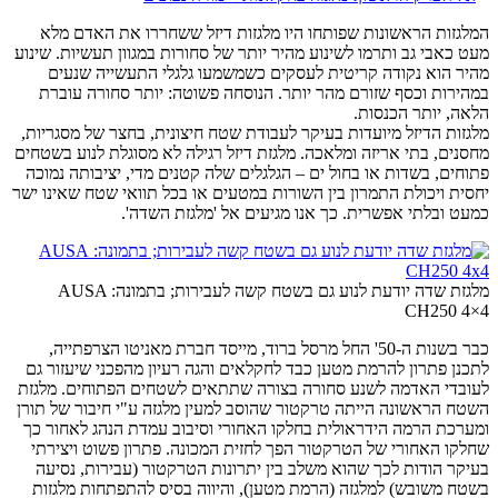
המלגזות הראשונות שפותחו היו מלגזות דיזל ששחררו את האדם מלא
מעט כאבי גב ותרמו לשינוע מהיר יותר של סחורות במגוון תעשיות. שינוע
מהיר הוא נקודה קריטית לעסקים כשמשמעו גלגלי התעשייה שנעים
במהירות וכסף שזורם מהר יותר. הנוסחה פשוטה: יותר סחורה עוברת
הלאה, יותר הכנסות.
מלגזות הדיזל מיועדות בעיקר לעבודת שטח חיצונית, בחצר של מסגריות,
מחסנים, בתי אריזה ומלאכה. מלגזת דיזל רגילה לא מסוגלת לנוע בשטחים
פתוחים, בשדות או בחול ים – הגלגלים שלה קטנים מדי, יציבותה נמוכה
יחסית ויכולת התמרון בין השורות במטעים או בכל תוואי שטח שאינו ישר
כמעט ובלתי אפשרית. כך אנו מגיעים אל 'מלגזת השדה'.
מלגזת שדה יודעת לנוע גם בשטח קשה לעבירות; בתמונה: AUSA
CH250 4×4
כבר בשנות ה-50' החל מרסל ברוד, מייסד חברת מאניטו הצרפתייה,
לתכנן פתרון להרמת מטען כבד לחקלאים והגה רעיון מהפכני שיעזור גם
לעובדי האדמה לשנע סחורה בצורה שתתאים לשטחים הפתוחים. מלגזת
השטח הראשונה הייתה טרקטור שהוסב למעין מלגזה ע"י חיבור של תורן
ומערכת הרמה הידראולית בחלקו האחורי וסיבוב עמדת הנהג לאחור כך
שחלקו האחורי של הטרקטור הפך לחזית המכונה. פתרון פשוט ויצירתי
בעיקר הודות לכך שהוא משלב בין יתרונות הטרקטור (עבירות, נסיעה
בשטח משובש) למלגזה (הרמת מטען), והיווה בסיס להתפתחות מלגזות