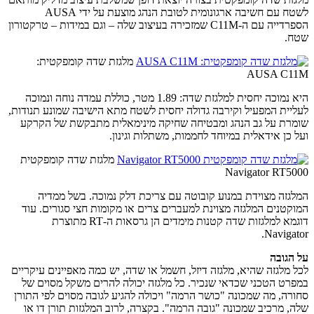
לשטח עם חשיבה ארגונומית לטובת הנהג מוצעת על ידי AUSA
הספרדייה עם ה-C11M שמזכירה בעיצוב שלה – וגם במידות – טרקטורון
שטח.
מלגזת שדה קומפקטית:
AUSA C11M
היא נמוכה יחסית למלגזת שדה: 1.89 מטר, כוללת עמדה נוחה ונמוכה
לעליית המפעיל וקירבה גדולה יחסית לשטח מתא הישיבה שמונע תנודות,
שומרת על גב הנהג ומבטיחה שחיקה מינימאלית מתבקשת של הקרקע
ועל כן אידאלית במיוחד לחממות, משתלות וגינון.
מלגזת שדה קומפקטית
Navigator RT5000
המלגזה מצוידת במנוע קובוטה עם צריכת דלק נמוכה. בשל ממדיה
המוקטנים המלגזה מצוינת למעברים צרים או מקומות חצי סגורים. עוד
דוגמא למלגזות שדה קטנות מימדים הן גרסאות ה-RT מתוצרת
Navigator.
על הגובה
לכל מלגזה שהיא, מלגזה דיזל, חשמל או שדה, יש כמה מאפיינים עיקריים
במפרט הטכני שכדאי שנכיר. כל מלגזה יכולה להרים משקל מסוים של
סחורה, מה שמכונה "כושר הרמה" ויכולה להגיע לגובה מסוים לפי התורן
שלה, מרכיב שמכונה "גובה הרמה". בקצרה, לרוב המלגזות תורן דו או