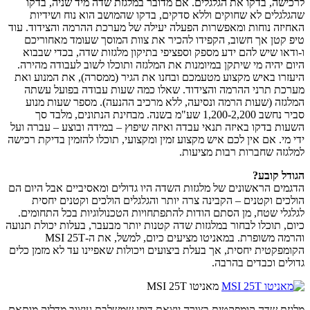
לרכישה, בדקו את הגלגלים. אם מדובר במלגזת שדה מיד שניה, בדקו
שהגלגלים לא שחוקים וללא סדקים, בדקו שהמושב הוא נוח ושידיות
האחיזה נוחות ומאפשרות הפעלה יעילה של מערכת ההרמה והצידוד. עוד
טיפ קטן אך חשוב, הקפידו להכיר את צוות המוסך שעומד מאחוריכם
ו-ודאו שיש להם ידע מספק וספציפי בתיקון מלגזות שדה, בכדי שבבוא
היום יהיה מי שיתקן במיומנות את המלגזה ותוכלו לשוב לעבודה מהירה.
היעזרו באיש מקצוע מטעמכם ובחנו את הגיר (ממסרה), את המנוע ואת
מערכת תרני ההרמה והצידוד. שאלו כמה שעות עבודה בפועל עשתה
המלגזה (שעות הרמה ונסיעה, ללא מרכיב ההנעה). מספר שעות מנוע
סביר נחשב 1,200-2,200 שע"מ בשנה. מבחינת הנתונים, מלבד סך
השעות בדקו באיזה תנאי עבדה ואיזה שיפוץ – במידה ובוצע – עברה ועל
ידי מי. אם אין לכם איש מקצוע זמין ומקצועי, תוכלו להזמין בדיקת רכישה
למלגזה שחברות רבות מציעות.
הגודל קובע?
הדגמים הראשונים של מלגזות השדה היו גדולים ומאסיביים אבל היום הם
הולכים וקטנים – הקבינה צרה יותר והגלגלים הולכים וקטנים יחסית
לגלגלי שטח, מן הסתם הודות להתפתחויות הטכנולוגיות בכל התחומים.
כיום, תוכלו לבחור במלגזות שדה קטנות יותר מבעבר, בעלות יכולת תנועה
והרמה משופרת. במאניטו מציעים כיום, למשל, את ה-MSI 25T
הקומפקטית יחסית, אך בעלת ביצועים ויכולות שאפיינו עד לא מזמן כלים
גדולים וכבדים בהרבה.
מאניטו MSI 25T
מלגזת שדה קומפקטית בצורה יוצאת דופן שמשלבת עיצוב מדליק מותאם