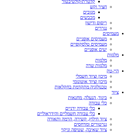
קלטרת/קולטיבטור
חציר וקש
מגובים
מכבשים
ריסוס ודישון
נגררים
מעמיסים
מעמיסים אופניים
מעמיסים טלסקופיים
יעים אופניים
מלגזות
מלגזות
מלגזות שדה
היי-טק
מיכון וציוד חשמלי
מיכון וציוד אוטונומי
טכנולוגיה מתקדמת בחקלאות
ציוד
ביגוד, הנעלה, מחנאות
כלי עבודה
כלי עבודה ידניים
כלי עבודה חשמליים והידראוליים
ציוד חילוץ, קשירה, הרמה ותאורה
גנרטורים ומדחסים
ציוד שאיבה, שטיפה וניקוי