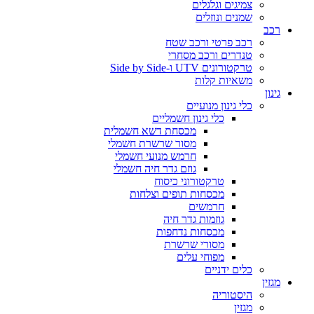
צמיגים וגלגלים
שמנים ונוזלים
רכב
רכב פרטי ורכב שטח
טנדרים ורכב מסחרי
טרקטורונים UTV ו-Side by Side
משאיות קלות
גינון
כלי גינון מנועיים
כלי גינון חשמליים
מכסחת דשא חשמלית
מסור שרשרת חשמלי
חרמש מנועי חשמלי
גוזם גדר חיה חשמלי
טרקטורוני כיסוח
מכסחות תופים וצלחות
חרמשים
גוזמות גדר חיה
מכסחות נדחפות
מסורי שרשרת
מפוחי עלים
כלים ידניים
מגזין
היסטוריה
מגזין