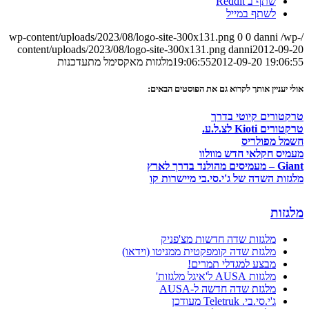
שתף ב Reddit
לשתף במייל
0
0
danni
/wp-
/wp-content/uploads/2023/08/logo-site-300x131.png
content/uploads/2023/08/logo-site-300x131.png
danni
2012-09-20
2012-09-20 19:06:55
19:06:55
מלגזות מאקסימל מתעדכנות
אולי יעניין אותך לקרוא גם את הפוסטים הבאים:
טרקטורים קיוטי בדרך
טרקטורים Kioti לצ.ל.ע.
חשמל מפולריס
מעמיס חקלאי חדש מוולוו
Giant – מעמיסים מהולנד בדרך לארץ
מלגזות השדה של ג'י.סי.בי מיישרות קו
מלגזות
מלגזות שדה חדשות מצ'פניק
מלגזת שדה קומפקטית ממניטו (וידאו)
מבצע למגדלי תמרים!
מלגזות AUSA ל'איגל מלגזות'
מלגזת שדה חדשה ל-AUSA
ג'י.סי.בי. Teletruk מעודכן