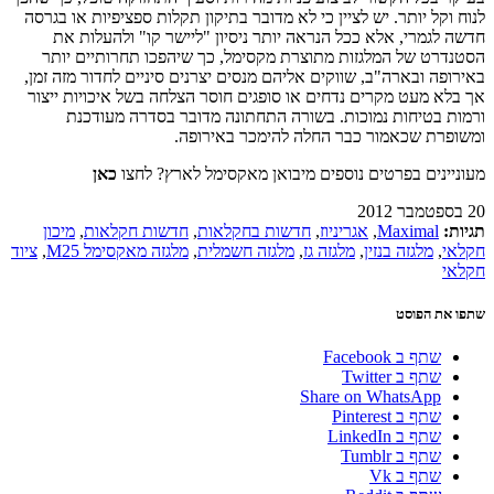
לנוח וקל יותר. יש לציין כי לא מדובר בתיקון תקלות ספציפיות או בגרסה
חדשה לגמרי, אלא ככל הנראה יותר ניסיון "ליישר קו" ולהעלות את
הסטנדרט של המלגזות מתוצרת מקסימל, כך שיהפכו תחרותיים יותר
באירופה ובארה"ב, שווקים אליהם מנסים יצרנים סיניים לחדור מזה זמן,
אך בלא מעט מקרים נדחים או סופגים חוסר הצלחה בשל איכויות ייצור
ורמות בטיחות נמוכות. בשורה התחתונה מדובר בסדרה מעודכנת
ומשופרת שכאמור כבר החלה להימכר באירופה.
מעוניינים בפרטים נוספים מיבואן מאקסימל לארץ? לחצו
כאן
20 בספטמבר 2012
תגיות:
Maximal
,
אגריניוז
,
חדשות בחקלאות
,
חדשות חקלאות
,
מיכון
חקלאי
,
מלגזה בנזין
,
מלגזה גז
,
מלגזה חשמלית
,
מלגזה מאקסימל M25
,
ציוד
חקלאי
שתפו את הפוסט
שתף ב Facebook
שתף ב Twitter
Share on WhatsApp
שתף ב Pinterest
שתף ב LinkedIn
שתף ב Tumblr
שתף ב Vk