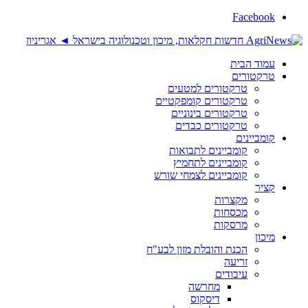
Facebook
עמוד הבית
טרקטורים
טרקטורים למטעים
טרקטורים קומפקטיים
טרקטורים בינוניים
טרקטורים כבדים
קומביינים
קומביינים לתבואות
קומביינים לתחמיץ
קומביינים לצמחי שורש
קציר
מקצרות
מכסחות
מרסקות
מיכון
הכנת והובלת מזון לבע"ח
זריעה
עיבודים
מחרשה
דיסקוס