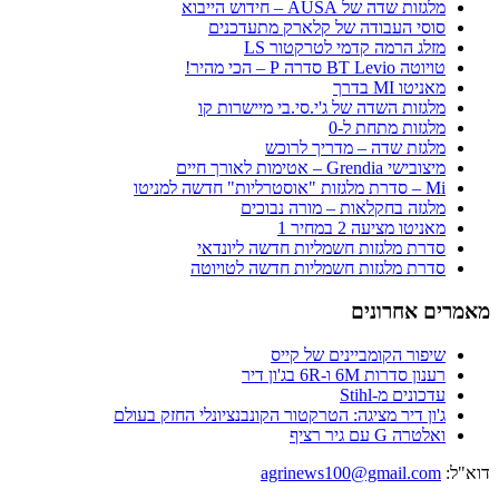
מלגזות שדה של AUSA – חידוש הייבוא
סוסי העבודה של קלארק מתעדכנים
מזלג הרמה קדמי לטרקטור LS
טויוטה BT Levio סדרה P – הכי מהיר!
מאניטו MI בדרך
מלגזות השדה של ג'י.סי.בי מיישרות קו
מלגזות מתחת ל-0
מלגזת שדה – מדריך לרוכש
מיצובישי Grendia – אטימות לאורך חיים
Mi – סדרת מלגזות "אוסטרליות" חדשה למניטו
מלגזה בחקלאות – מורה נבוכים
מאניטו מציעה 2 במחיר 1
סדרת מלגזות חשמליות חדשה ליונדאי
סדרת מלגזות חשמליות חדשה לטויוטה
מאמרים אחרונים
שיפור הקומביינים של קייס
רענון סדרות 6M ו-6R בג'ון דיר
עדכונים מ-Stihl
ג'ון דיר מציגה: הטרקטור הקונבנציונלי החזק בעולם
ואלטרה G עם גיר רציף
דוא"ל:
agrinews100@gmail.com