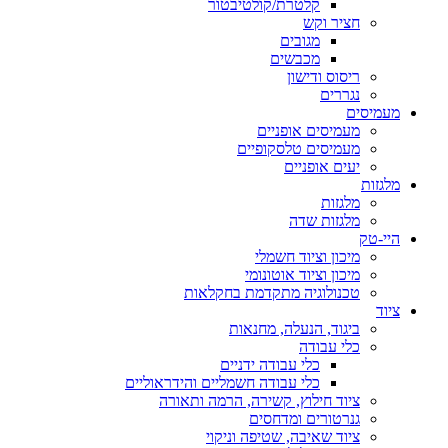
קלטרת/קולטיבטור
חציר וקש
מגובים
מכבשים
ריסוס ודישון
נגררים
מעמיסים
מעמיסים אופניים
מעמיסים טלסקופיים
יעים אופניים
מלגזות
מלגזות
מלגזות שדה
היי-טק
מיכון וציוד חשמלי
מיכון וציוד אוטונומי
טכנולוגיה מתקדמת בחקלאות
ציוד
ביגוד, הנעלה, מחנאות
כלי עבודה
כלי עבודה ידניים
כלי עבודה חשמליים והידראוליים
ציוד חילוץ, קשירה, הרמה ותאורה
גנרטורים ומדחסים
ציוד שאיבה, שטיפה וניקוי