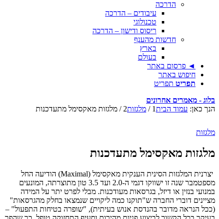
הדרכה
עיבודים – הדרכה
טכנולוגי
ריסוס ודישון – הדרכה
חדשות מהענף
בארץ
בעולם
◄ פרסום באתר
חיפוש באתר
תפריט
תפריט
בלוג - מאמרים אחרונים
הנך כאן:
עמוד הבית
1
/
מלגזות
2
/
מלגזות מאקסימל מתעדכנות
מלגזות
מלגזות מאקסימל מתעדכנות
יצרנית המלגזות הסינית הענקית מאקסימל (Maximal) הודיעה החל
מספטמבר שנה זו ישווקו דגמי ה-2.0 ועד 3.5 טון מתוצרתה, המונעים
במנועי בנזין או דיזל, בגרסאות מעודכנות. מבלי לפרט יתר על המידה
מציינים דוברי החברה ש"תוקנו כמה ליקויים שנמצאו בחלק מהגרסאות"
(ככל הנראה מדובר בהנדסת אנוש בעיתית), "שופרה בטיחות התפעול" –
בעיקר בכל הקשור לביצוע פניות מהירות וסעיף התחזוקה טופל, כך שהפך