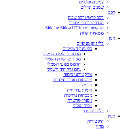
צמיגים וגלגלים
שמנים ונוזלים
רכב
רכב פרטי ורכב שטח
טנדרים ורכב מסחרי
טרקטורונים UTV ו-Side by Side
משאיות קלות
גינון
כלי גינון מנועיים
כלי גינון חשמליים
מכסחת דשא חשמלית
מסור שרשרת חשמלי
חרמש מנועי חשמלי
גוזם גדר חיה חשמלי
טרקטורוני כיסוח
מכסחות תופים וצלחות
חרמשים
גוזמות גדר חיה
מכסחות נדחפות
מסורי שרשרת
מפוחי עלים
כלים ידניים
מגזין
היסטוריה
מגזין