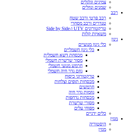
צמיגים וגלגלים
שמנים ונוזלים
רכב
רכב פרטי ורכב שטח
טנדרים ורכב מסחרי
טרקטורונים UTV ו-Side by Side
משאיות קלות
גינון
כלי גינון מנועיים
כלי גינון חשמליים
מכסחת דשא חשמלית
מסור שרשרת חשמלי
חרמש מנועי חשמלי
גוזם גדר חיה חשמלי
טרקטורוני כיסוח
מכסחות תופים וצלחות
חרמשים
גוזמות גדר חיה
מכסחות נדחפות
מסורי שרשרת
מפוחי עלים
כלים ידניים
מגזין
היסטוריה
מגזין