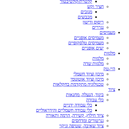
קלטרת/קולטיבטור
חציר וקש
מגובים
מכבשים
ריסוס ודישון
נגררים
מעמיסים
מעמיסים אופניים
מעמיסים טלסקופיים
יעים אופניים
מלגזות
מלגזות
מלגזות שדה
היי-טק
מיכון וציוד חשמלי
מיכון וציוד אוטונומי
טכנולוגיה מתקדמת בחקלאות
ציוד
ביגוד, הנעלה, מחנאות
כלי עבודה
כלי עבודה ידניים
כלי עבודה חשמליים והידראוליים
ציוד חילוץ, קשירה, הרמה ותאורה
גנרטורים ומדחסים
ציוד שאיבה, שטיפה וניקוי