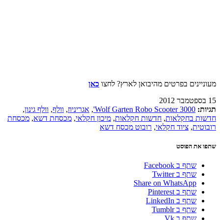
מעוניינים בפרטים מהיבואן לארץ? לחצו
כאן
15 בספטמבר 2012
תגיות:
Wolf Garten Robo Scooter 3000'
,
אגריניוז
,
וולף
,
וולף גינון
,
חדשות בחקלאות
,
חדשות חקלאות
,
מיכון חקלאי
,
מכסחת דשא
,
מכסחת
רובוטית
,
ציוד חקלאי
,
רובוט מכסח דשא
שתפו את הפוסט
שתף ב Facebook
שתף ב Twitter
Share on WhatsApp
שתף ב Pinterest
שתף ב LinkedIn
שתף ב Tumblr
שתף ב Vk