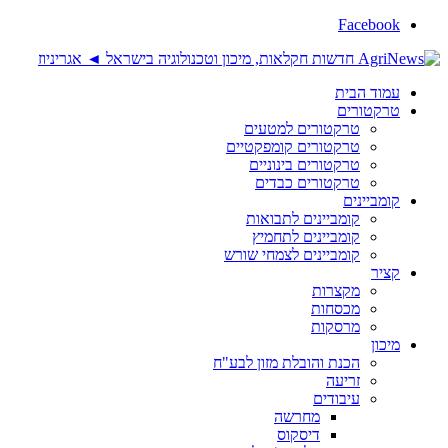
Facebook
עמוד הבית
טרקטורים
טרקטורים למטעים
טרקטורים קומפקטיים
טרקטורים בינוניים
טרקטורים כבדים
קומביינים
קומביינים לתבואות
קומביינים לתחמיץ
קומביינים לצמחי שורש
קציר
מקצרות
מכסחות
מרסקות
מיכון
הכנת והובלת מזון לבע"ח
זריעה
עיבודים
מחרשה
דיסקוס