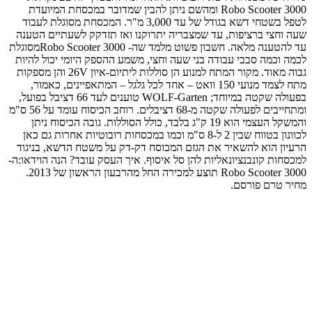
Robo Scooter 3000 ומהשם ניתן להבין שמדובר במכסחת המיועדת
לטפל בשטחי דשא בגודל של עד 3,000 מ"ר. המכסחת מסוגלת לעבוד
שעה וחצי ברציפות, עד שמצבריה יתרוקנו ואז תזדקק לשעתיים הטענה
עד להטענה מלאה. חשבון פשוט מלמד שה- Robo Scooter 3000מסוגלת
לכמה וכמה סבבי עבודה בני שעה וחצי, משמע ההספק היומי יכול להיות
גבוה מאוד. מקור המתח למנוע הן סוללות ליתיום-איון 26V והן מספקות
מתח לצמד מנועי 150 וואט – אחד לכל גלגל – המתאפיינים, כאמור,
בפעולה שקטה במיוחד; WOLF-Garten טוענים לעד 66 דציבל בפועל,
ומתחייבים לפעולה שקטה מ-68 דציבלים. רוחב הכיסוח עומד על 56 ס"מ
והמשקל העצמי הוא 19 ק"ג בלבד, כולל הסוללות. גובה הכיסוח ניתן
לכוונון בטווח שבין 2 ל-8 ס"מ וכמו במכסחות רובוטיות אחרות גם כאן
הרעיון הוא להשאיר את הגזם המכוסח דק-דק על משטח הדשא, בניגוד
למכסחות קונבנציונאליות להן סל איסוף. איך העסק עובד? הנה הוידאו:ה-
Robo Scooter 3000 תוצע למכירה החל מהרבעון הראשון של 2013.
מחיר טרם פורסם.