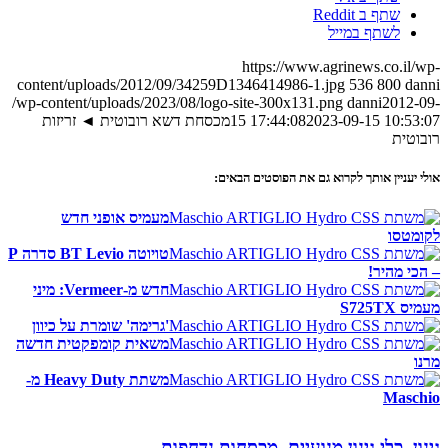
שתף ב Reddit
לשתף במייל
https://www.agrinews.co.il/wp-
content/uploads/2012/09/34259D1346414986-1.jpg
536
800
danni
/wp-content/uploads/2023/08/logo-site-300x131.png
danni
2012-09-
2023-09-15 10:53:07
15 17:44:08
מכסחת דשא רובוטית ◄ זריזות
רובוטית
אולי יעניין אותך לקרוא גם את הפוסטים הבאים:
מעמיס אופני חדש
לקומטסו
טויוטה BT Levio סדרה P
– הכי מהיר!
חדש מ-Vermeer: מיני
מעמיס S725TX
'גרימה' שומרת על כיוון
משאית קומפקטית חדשה
מרנו
משתת Heavy Duty מ-
Maschio
גינון
,
כלי גינון מנועיים
,
מכסחות נדחפות