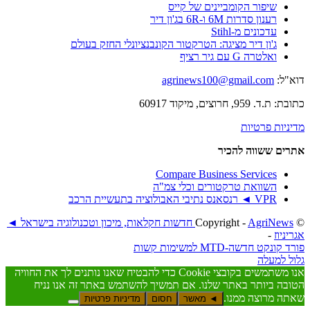
שיפור הקומביינים של קייס
רענון סדרות 6M ו-6R בג'ון דיר
עדכונים מ-Stihl
ג'ון דיר מציגה: הטרקטור הקונבנציונלי החזק בעולם
ואלטרה G עם גיר רציף
דוא"ל:
agrinews100@gmail.com
כתובת: ת.ד. 959, חרוצים, מיקוד 60917
מדיניות פרטיות
אתרים ששווה להכיר
Compare Business Services
השוואת טרקטורים וכלי צמ"ה
VPR ◄ רנסאנס נתיבי האבולוציה בתעשיית הרכב
© ‫Copyright -
AgriNews חדשות חקלאות, מיכון וטכנולוגיה בישראל ◄
אגריניוז
-
פורד קונקט חדש
ה-MTD למשימות קשות
גלול למעלה
אנו משתמשים בקובצי Cookie כדי להבטיח שאנו נותנים לך את החוויה
הטובה ביותר באתר שלנו. אם תמשיך להשתמש באתר זה אנו נניח
שאתה מרוצה ממנו.
◄ מאשר
חסום
מדיניות פרטיות