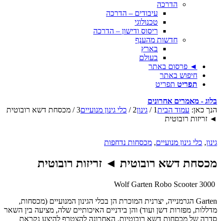
הדרכה
עיבודים – הדרכה
טכנולוגי
ריסוס ודישון – הדרכה
חדשות מהענף
בארץ
בעולם
◄ פרסום באתר
חיפוש באתר
תפריט
תפריט
בלוג - מאמרים אחרונים
הנך כאן:
עמוד הבית
1
/
גינון
2
/
כלי גינון מנועיים
3
/
מכסחת דשא רובוטית
◄ זריזות רובוטית
גינון
,
כלי גינון מנועיים
,
מכסחות נדחפות
מכסחת דשא רובוטית ◄ זריזות רובוטית
Wolf Garten Robo Scooter 3000
Garten הגרמנייה, יצרנית המוכרת הן בכלי הגינון המנועיים (מכסחות,
מדללות, מפזרות דשן ועוד) והן בידניים האיכותיים שלה, מציעה בין השאר
סדרה של מכסחות דשא רובוטיות. האחרונה להצטרף להיצע נקראת