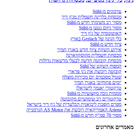
עדכונים מ-Stihl
מכסחת בלרינה חשמלית מג'ון דיר
מסור רב משימתי חדש מ-Stihl
מסור גיזום נטען מ-Stihl
האוטונומיה של ג'ון דיר
כלי הגינון של Gerlach בארץ
ציוד חדש מ-Stihl
אירוע השקת ציוד חדש באגרו תמיר
מכסחת חשמלית מהוסקווארנה
מכסחת קובוטה חדשה לבעלי מדשאות גדולות
המפוח השקט של Stihl
קובוטה רוכשת את ג'ני פרארי
שטיל מסכמים יום מכירות מוצלח
'ימים פתוחים' באגרו תמיר
טרקטורי יאנמר לישראל!
מגזמות גובה מקצועיות מ-Stihl
טרקטורים רב שימושיים מקובוטה
מפרם הופכת ליבואנית הבלעדית של ג'ון דיר בישראל
Ariens האמריקאית רוכשת את AS Motor הגרמנייה
מסור 70 סמ"ק חדש מ-Stihl
מאמרים אחרונים