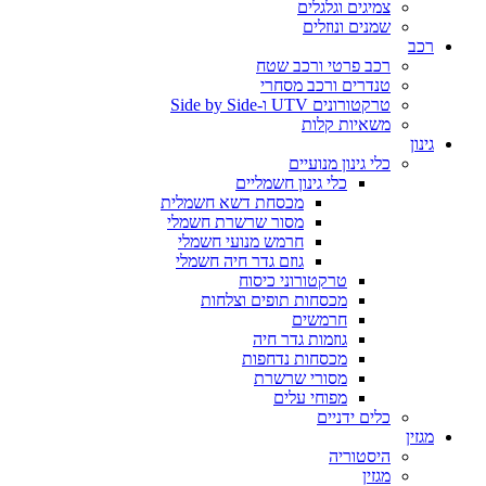
צמיגים וגלגלים
שמנים ונוזלים
רכב
רכב פרטי ורכב שטח
טנדרים ורכב מסחרי
טרקטורונים UTV ו-Side by Side
משאיות קלות
גינון
כלי גינון מנועיים
כלי גינון חשמליים
מכסחת דשא חשמלית
מסור שרשרת חשמלי
חרמש מנועי חשמלי
גוזם גדר חיה חשמלי
טרקטורוני כיסוח
מכסחות תופים וצלחות
חרמשים
גוזמות גדר חיה
מכסחות נדחפות
מסורי שרשרת
מפוחי עלים
כלים ידניים
מגזין
היסטוריה
מגזין