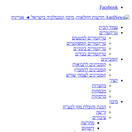
Facebook
עמוד הבית
טרקטורים
טרקטורים למטעים
טרקטורים קומפקטיים
טרקטורים בינוניים
טרקטורים כבדים
קומביינים
קומביינים לתבואות
קומביינים לתחמיץ
קומביינים לצמחי שורש
קציר
מקצרות
מכסחות
מרסקות
מיכון
הכנת והובלת מזון לבע"ח
זריעה
עיבודים
מחרשה
דיסקוס