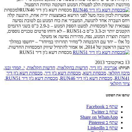
מודגשת תשומת הלב לפעולת המנוע השקטה ונוחות התפעול.
מכסחת דשא ג'ון דיר RUN46למכסחת
אפשרות לכוון גובה מעל לפני הדשא באמצעות ידית אחת, התנעה קלה
ויחס העברה אחד לתנועה, המעביר את כוח המנוע גם לטובת נסיעה
עצמאית של המכסחות. למעט הספק המנוע – כ-2.9 כ"ס בשני הדגמים
הקטנים יותר וכ-3.3 כ"ס ב-RUN51 – לא דווחו פרטים טכניים נוספים,
דוגמת תוצרת המנוע, נפח, מהירות נסיעה או משקל.
כל אלו – יחד עם ההבטחה ל"מחיר תחרותי במיוחד" – ייחשפו במהלך
הרבעון הראשון של 2014, אז אמור להתחיל שיווק המכסחות החדשות.
מכסחת דשא ג'ון דיר RUN51
13 באוקטובר 2013
תגיות:
אגריניוז
,
ג'ון דיר
,
חדשות בחקלאות
,
חדשות חקלאות
,
י. קמחי ובנו
,
מיכון חקלאי
,
מכסחת דשא
,
מכסחת דשא ג'ון דיר
,
מכסחת דשא ג'ון דיר
RUN41
,
מכסחת דשא ג'ון דיר RUN46
,
מכסחת דשא ג'ון דיר RUN51
,
ציוד חקלאי
שתפו את הפוסט
שתף ב Facebook
שתף ב Twitter
Share on WhatsApp
שתף ב Pinterest
שתף ב LinkedIn