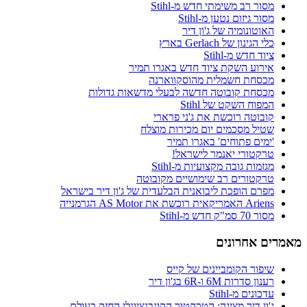
מסור רב משימתי חדש מ-Stihl
מסור גיזום נטען מ-Stihl
האוטונומיה של ג'ון דיר
כלי הגינון של Gerlach בארץ
ציוד חדש מ-Stihl
אירוע השקת ציוד חדש באגרו תמיר
מכסחת חשמלית מהוסקווארנה
מכסחת קובוטה חדשה לבעלי מדשאות גדולות
המפוח השקט של Stihl
קובוטה רוכשת את ג'ני פרארי
שטיל מסכמים יום מכירות מוצלח
'ימים פתוחים' באגרו תמיר
טרקטורי יאנמר לישראל!
מגזמות גובה מקצועיות מ-Stihl
טרקטורים רב שימושיים מקובוטה
מפרם הופכת ליבואנית הבלעדית של ג'ון דיר בישראל
Ariens האמריקאית רוכשת את AS Motor הגרמנייה
מסור 70 סמ"ק חדש מ-Stihl
מאמרים אחרונים
שיפור הקומביינים של קייס
רענון סדרות 6M ו-6R בג'ון דיר
עדכונים מ-Stihl
ג'ון דיר מציגה: הטרקטור הקונבנציונלי החזק בעולם