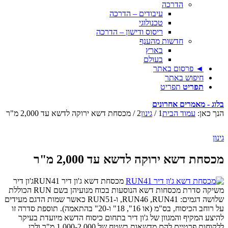
הדרכה
עיבודים – הדרכה
טכנולוגי
ריסוס ודישון – הדרכה
חדשות מהענף
בארץ
בעולם
◄ פרסום באתר
חיפוש באתר
תפריט
תפריט
בלוג - מאמרים אחרונים
הנך כאן:
עמוד הבית
1
/
גינון
2
/
מכסחת דשא ירוקה לדשא עד 2,000 מ"ר
גינון
מכסחת דשא ירוקה לדשא עד 2,000 מ"ר
מכסחת דשא ג'ון דיר RUN41ג'ון דיר
משיקה סדרת מכסחות דשא הנוסעות בכוח מנועיהן בשם RUN הכוללת
שלושה דגמים: RUN46 ,RUN41, ו-RUN51 כאשר שמות הדגם מעידים
על רוחב הכיסוח, בס"מ (או 16", 18" ו-20" בהתאמה). תוספת סדרה זו
להיצע המקיף והמגוון של ג'ון דיר בתחום כיסוח הדשא מיועדת בעיקר
ללקוחות פרטיים להם מדשאות בשטח של 1,000-2,000 מ"ר ולכן