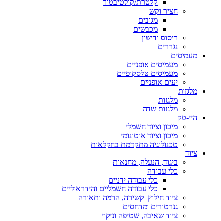
קלטרת/קולטיבטור
חציר וקש
מגובים
מכבשים
ריסוס ודישון
נגררים
מעמיסים
מעמיסים אופניים
מעמיסים טלסקופיים
יעים אופניים
מלגזות
מלגזות
מלגזות שדה
היי-טק
מיכון וציוד חשמלי
מיכון וציוד אוטונומי
טכנולוגיה מתקדמת בחקלאות
ציוד
ביגוד, הנעלה, מחנאות
כלי עבודה
כלי עבודה ידניים
כלי עבודה חשמליים והידראוליים
ציוד חילוץ, קשירה, הרמה ותאורה
גנרטורים ומדחסים
ציוד שאיבה, שטיפה וניקוי