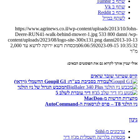
שתף ב Tumblr
שתף ב Vk
שתף ב Reddit
לשתף במייל
https://www.agrinews.co.il/wp-content/uploads/2013/10/John-
Deere-RUN41-walk-behind-mower-1.jpg
533
800
danni
/wp-
content/uploads/2023/08/logo-site-300x131.png
danni
2013-10-13
2023-09-15 10:35:32
06:06:59
מכסחת דשא ירוקה לדשא עד 2,000
מ"ר
אולי יעניין אותך לקרוא גם את הפוסטים הבאים:
קייס שטייגר שובר שיאים
לעבודה בסביבת בע"ח: Goupil G1 החשמלי (וידאו)
המכבש הגדול של ניו הולנד
ג'ון דיר עוברת לשלב 5
מקצרות חדשות מ-MacDon
ניו הולנד T8 – פרס לגרסאות ה-AutoCommand
גינון
עדכונים מ-Stihl
מכסחת בלרינה חשמלית מג'ון דיר