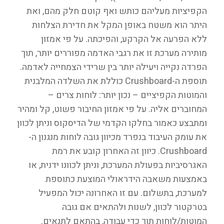
הקפיציות מעליהם כותש ואף קוטם חלק מהם, ואת
היתר הוא משטח באופן המקל את חדירת הצלחות
ללא הפרעה אל הקרקע, והפיכתה. על פי אמזון
מותירה מערכת זו את רגבי האדמה מפוררים יותר, תוך
הפרדה נקייה ויעילה יותר בין שרידי הצמחייה לאדמה.
תוספת ה-Crushboard כוללת את השלדה המלבנית
והמוטות הקפיציים – נכון יותר: לוחות צרים –
המחוברים אליה. על פי אמזון החיבור פשוט, קל ומהיר
ומתבצע כאמור בחלקו הקדמי של הדיסקוס וניתן לכוון
את עומק העיבוד בנפרד מכיוון גובה לוחות מנגנון ה-
Crushboard. כיוון זה האחרון קובע את רמת
האגרסיביות בפעולת המערכת, וניתן לכוונו ידנית, או
באמצעות משאבה הידראולי המוצעת כתוספת
למערכת, בתשלום. עם זו האחרונה יכול המפעיל
בטרקטור לכוון, לשנות ולהתאים אם גובה
המוטות/לוחות תוך כדי עבודה, בהתאם לתנאים.