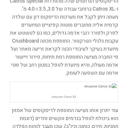
הדיסקוסים הנרתמים שלה מהסדרות Catros Special
ו-Catros XL ברוחבי עבודה של 3.0, 3.5 ו-4.0 מ'.
מעתה ניתן לקבל את מערכות הדיסקוס דנן עם שלדה
קדמית אליה מחוברים מוטות קפיציים המיועדים
לפרק ולפורר רגבי אדמה גדולים, כמו גם לטשטש את
עקבות גלגלי הטרקטור. התוספת מכונה Crushboard
מיועדת בעיקר לעיבודי הכנה לקראת זריעה מאחר ועל
פי החברה מציעה התוספת רמת תיחוח, פירור ויישור
אדמה מעולה, והיא מיועדת לטפל במגוון רחב של סוגי
אדמה עם השפעה לעומק.
Amazone Catros XL
עוד יתרון אותו מציעה התוספת לדיסקוסים של אמזון
הוא ביכולת לטפל בגדמים נוקשים וחדים (דוגמת
חמניות, תירס, כותנה וכיו"ב), שכן מעבר לוחות הפלדה