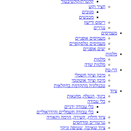
קלטרת/קולטיבטור
חציר וקש
מגובים
מכבשים
ריסוס ודישון
נגררים
מעמיסים
מעמיסים אופניים
מעמיסים טלסקופיים
יעים אופניים
מלגזות
מלגזות
מלגזות שדה
היי-טק
מיכון וציוד חשמלי
מיכון וציוד אוטונומי
טכנולוגיה מתקדמת בחקלאות
ציוד
ביגוד, הנעלה, מחנאות
כלי עבודה
כלי עבודה ידניים
כלי עבודה חשמליים והידראוליים
ציוד חילוץ, קשירה, הרמה ותאורה
גנרטורים ומדחסים
ציוד שאיבה, שטיפה וניקוי