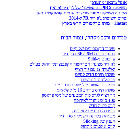
אופל מובאנו מתעדכן
חשיפה: 9RX – ה'סטייגר' של ג'ון דיר (וידאו)
מקיטה משיקה: מסור שרשרת ענפים קומפקטי ונטען
טרום חשיפה: ג'ון דיר 7R ל-2014
Hattat – מותג טרקטורים חדש בארץ
טנדרים ורכב מסחרי
,
עמוד הבית
שיפור הקומביינים של קייס
רענון סדרות 6M ו-6R בג'ון דיר
עדכונים מ-Stihl
ג'ון דיר מציגה: הטרקטור הקונבנציונלי החזק בעולם
ואלטרה G עם גיר רציף
שולחן תירס חדש לקייס
ניו הולנד T7 חדשים
טרקטור אוטונומי למטעים ולכרמים
שולחן תירס ברוחב 16 מ' לקלאאס
גיר רציף לגרסאות המטעים של מסי פרגוסון
100 כ"ס מהודו לאירופה
קייס פומה חדש
סינים היברידיים לאירופה
מכסחת בלרינה חשמלית מג'ון דיר
הענק של Siloking
קייס אופטום מתחזק