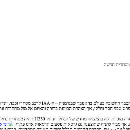
 מסחרית חדשה
בסוף החודש (25.9-2.10) תיערך תערוכת הרכב המס
 זה איורים בלבד ומפרט טכני חסר וחלקי, אך הצהרת הכוונות ברורה והאיום אל מול מתח
על סמך האיורים והנתונים הטכניים המעטים שפור
ה, אך סביר להניח שתוצענה גם גרסאות נוסעים וגרסאות ארגז פתוח.