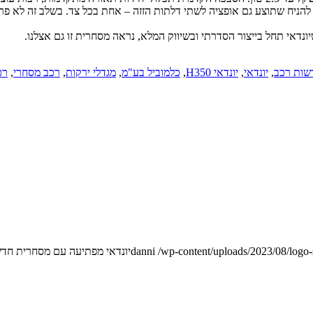
הניח שתוצע גם אופציה לשתי דלתות הזזה – אחת בכל צד. בשלב זה לא פרסמה
שות רכב
,
יונדאי
,
יונדאי H350
,
כלמוביל בע"מ
,
מגדלי ירקות
,
רכב מסחרי
,
רכ
/wp-content/uploads/2023/08/logo
danni
יונדאי מפתיעה עם מסחרית חד