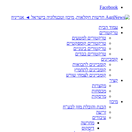
Facebook
עמוד הבית
טרקטורים
טרקטורים למטעים
טרקטורים קומפקטיים
טרקטורים בינוניים
טרקטורים כבדים
קומביינים
קומביינים לתבואות
קומביינים לתחמיץ
קומביינים לצמחי שורש
קציר
מקצרות
מכסחות
מרסקות
מיכון
הכנת והובלת מזון לבע"ח
זריעה
עיבודים
מחרשה
דיסקוס