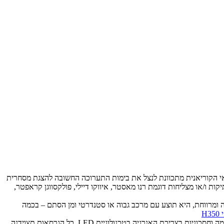
חרי והכבד החשובה בעולם בהאנובר שבגרמניה – ה-IAA לרכב מסחרי וכבד. יונדאי הקוריאנית מתכוונת לנצל את בימות התערוכה החשובה להצגת מסחרית
רות וותיקות ו/או מצליחות דוגמת רנו מאסטר, איווקו דיילי, פולקסווגן קראפטר,
סמו נראה כי מדובר בנוסחה מוכרת ולא בהמצאה מחדש של הגלגל. יונדאי H350 תהיה מסחרית גדולה ומרווחת, היא תוצע עם מרכב גבוה או סטנדרטי ומן הסתם – בכמה
יונדאי H350 תוכל לשאת מטען במשקל עד 1.4 טון ובנוסף לגרור מטען במשקל עד 2.5 טון. הסבכה הקדמית תכלול יחידות תאורה מתקדמות, רבות עוצמה וחסכוניות בצריכת האנרגיה בטכנולוגיית LED. כל הגרסאות תצוידנה