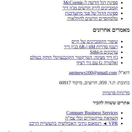
ספינת דגל חדשה ל-McCormic
קומביינים לירק חדשים מג'ון דיר
ספינת הדגל של פנד מתעדכנת
טלסקופיים חדשים לחקלאות
מאמרים אחרונים
שיפור הקומביינים של קייס
רענון סדרות 6M ו-6R בג'ון דיר
עדכונים מ-Stihl
ג'ון דיר מציגה: הטרקטור הקונבנציונלי החזק בעולם
ואלטרה G עם גיר רציף
דוא"ל:
agrinews100@gmail.com
כתובת: ת.ד. 959, חרוצים, מיקוד 60917
מדיניות פרטיות
אתרים ששווה להכיר
Compare Business Services
השוואת טרקטורים וכלי צמ"ה
VPR ◄ רנסאנס נתיבי האבולוציה בתעשיית הרכב