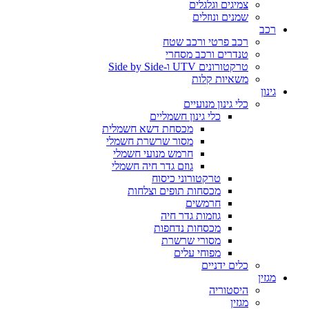
צמיגים וגלגלים
שמנים ונוזלים
רכב
רכב פרטי ורכב שטח
טנדרים ורכב מסחרי
טרקטורונים UTV ו-Side by Side
משאיות קלות
גינון
כלי גינון מנועיים
כלי גינון חשמליים
מכסחת דשא חשמלית
מסור שרשרת חשמלי
חרמש מנועי חשמלי
גוזם גדר חיה חשמלי
טרקטורוני כיסוח
מכסחות תופים וצלחות
חרמשים
גוזמות גדר חיה
מכסחות נדחפות
מסורי שרשרת
מפוחי עלים
כלים ידניים
מגזין
היסטוריה
מגזין