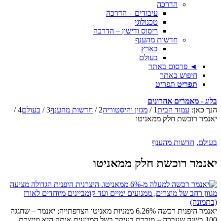
הדרכה
עיבודים – הדרכה
טכנולוגי
ריסוס ודישון – הדרכה
חדשות מהענף
בארץ
בעולם
◄ פרסום באתר
חיפוש באתר
תפריט
תפריט
בלוג - מאמרים אחרונים
הנך כאן:
עמוד הבית
1
/
מגזין והיסטוריה
2
/
חדשות מהענף
3
/
בעולם
4
/
יאנמר רוכשת חלק ממאניטו
בעולם
,
חדשות מהענף
יאנמר רוכשת חלק ממאניטו
יאנמר היפנית רכשה 6.26% ממניות מאניטו הצרפתייה; יאנמר – שחגגה
100 בשנה שעברה – מוכרת בעיקר בשל המנועים אותה היא מייצרת