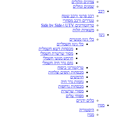
צמיגים וגלגלים
שמנים ונוזלים
רכב
רכב פרטי ורכב שטח
טנדרים ורכב מסחרי
טרקטורונים UTV ו-Side by Side
משאיות קלות
גינון
כלי גינון מנועיים
כלי גינון חשמליים
מכסחת דשא חשמלית
מסור שרשרת חשמלי
חרמש מנועי חשמלי
גוזם גדר חיה חשמלי
טרקטורוני כיסוח
מכסחות תופים וצלחות
חרמשים
גוזמות גדר חיה
מכסחות נדחפות
מסורי שרשרת
מפוחי עלים
כלים ידניים
מגזין
היסטוריה
מגזין