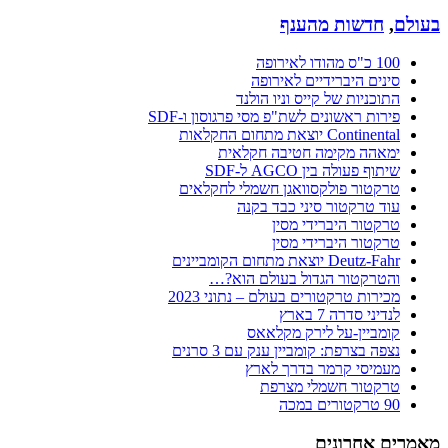
בעולם
,
חדשות מהענף
100 כ"ס מהודו לאירופה
סינים היברידיים לאירופה
התוכניות של קייס וניו הולנד
פירות ראשונים לשת"פ מסי פרגוסון ו-SDF
Continental יוצאת מתחום החקלאות
ימאהה מקימה חטיבה חקלאית
שיתוף פעולה בין AGCO ל-SDF
טרקטור פולקסוואגן חשמלי לחקלאים
עוד טרקטור סיני כבד בקנה
טרקטור היברידי מסין
טרקטור היברידי מסין
Deutz-Fahr יוצאת מתחום הקומביינים
והטרקטור הגדול בעולם הוא?…
מכירות טרקטורים בעולם – נתוני 2023
לנדיני סדרה 7 בארץ
קומביין-על לירק מקלאאס
נצפה בצרפת: קומביין ענק עם 3 סרנים
מעמיסי קרמר בדרך לארץ
טרקטור חשמלי מצרפת
90 טרקטורים במכה
מאמרים אחרונים