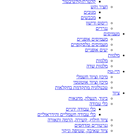
קלטרת/קולטיבטור
חציר וקש
מגובים
מכבשים
ריסוס ודישון
נגררים
מעמיסים
מעמיסים אופניים
מעמיסים טלסקופיים
יעים אופניים
מלגזות
מלגזות
מלגזות שדה
היי-טק
מיכון וציוד חשמלי
מיכון וציוד אוטונומי
טכנולוגיה מתקדמת בחקלאות
ציוד
ביגוד, הנעלה, מחנאות
כלי עבודה
כלי עבודה ידניים
כלי עבודה חשמליים והידראוליים
ציוד חילוץ, קשירה, הרמה ותאורה
גנרטורים ומדחסים
ציוד שאיבה, שטיפה וניקוי