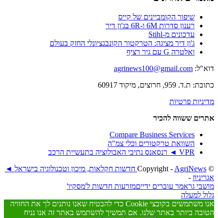
שיפור הקומביינים של קייס
רענון סדרות 6M ו-6R בג'ון דיר
עדכונים מ-Stihl
ג'ון דיר מציגה: הטרקטור הקונבנציונלי החזק בעולם
ואלטרה G עם גיר רציף
דוא"ל:
agrinews100@gmail.com
כתובת: ת.ד. 959, חרוצים, מיקוד 60917
מדיניות פרטיות
אתרים ששווה להכיר
Compare Business Services
השוואת טרקטורים וכלי צמ"ה
VPR ◄ רנסאנס נתיבי האבולוציה בתעשיית הרכב
© ‫Copyright -
AgriNews חדשות חקלאות, מיכון וטכנולוגיה בישראל ◄
אגריניוז
-
מושבי גראמר עוברים ידיים
מזרעות חדשות ל'מסקיו'
גלול למעלה
אנו משתמשים בקובצי Cookie כדי להבטיח שאנו נותנים לך את החוויה
הטובה ביותר באתר שלנו. אם תמשיך להשתמש באתר זה אנו נניח