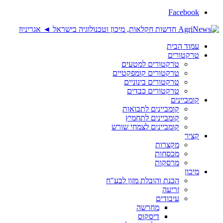
Facebook
עמוד הבית
טרקטורים
טרקטורים למטעים
טרקטורים קומפקטיים
טרקטורים בינוניים
טרקטורים כבדים
קומביינים
קומביינים לתבואות
קומביינים לתחמיץ
קומביינים לצמחי שורש
קציר
מקצרות
מכסחות
מרסקות
מיכון
הכנת והובלת מזון לבע"ח
זריעה
עיבודים
מחרשה
דיסקוס