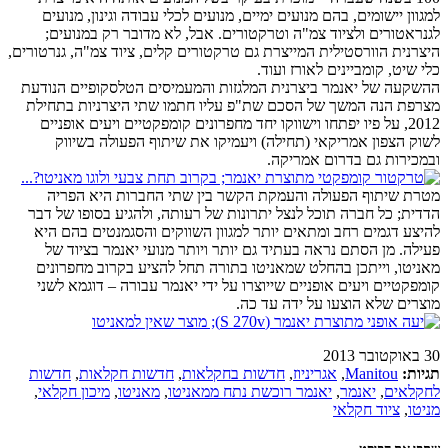
למגוון יישומים, בהם מנועים ימיים, מנועים לכלי עבודה וגינון, מנועים
לגנראטורים ולציוד צמ"ה וטרקטורים. אבל, לא מדובר רק במנועים;
היצרנית הוורסטילית המייצרת גם טרקטורים קלים, ציוד צמ"ה, גנרטורים,
כלי שיט, קומביינים לאורז ועוד.
ההשקעה של יאנמר ביצרנית המלגזות והמעמיסים הטלסקופיים הנודעת
מצרפת הנה המשך של הסכם שת"פ עליו חתמו שתי היצרניות בתחילת
2012, על פיו יפתחו וישווקו יחד מחפרונים קומפקטיים ויעים אופניים
לשוק הצפון אמריקאי (תחילה) ויעמיקו את שיתוף הפעולה בשיווק
ובמכירות גם בדרום אמריקה.
מטרת שיתוף הפעולה והעמקת הקשר בין שתי החברות היא הפריה
הדדית; כל חברה תוכל לנצל יתרונות של רעותה, ולהגיע בסופו של דבר
להיצע דגמים רחב ומתאים יותר למגוון השווקים והסגמנטים בהם היא
פעילה. מן הסתם נראה בעתיד גם יותר ויותר מנועי יאנמר בציוד של
מאניטו, וייתכן בהחלט שמאניטו בתורה תחל להציע בקרוב מחפרונים
קומפקטיים ויעים אופניים שייוצרו על ידי יאנמר עבורה – דוגמא לשני
מוצרים שלא הוצעו על ידה עד כה.
30 באוקטובר 2013
תגיות:
Manitou
,
אגריניוז
,
חדשות בחקלאות
,
חדשות חקלאות
,
חדשות
לחקלאים
,
יאנמר
,
יאנמר רוכשת נתח ממאניטו
,
מאניטו
,
מיכון חקלאי
,
מניטו
,
ציוד חקלאי