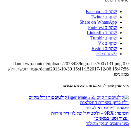
שתפו את הפוסט
שתף ב Facebook
שתף ב Twitter
Share on WhatsApp
שתף ב Pinterest
שתף ב LinkedIn
שתף ב Tumblr
שתף ב Vk
שתף ב Reddit
לשתף במייל
danni
/wp-content/uploads/2023/08/logo-site-300x131.png
0
0
2017-12-06 15:47:56
2013-10-30 15:41:15
danni
יאנמר רוכשת חלק
ממאניטו
אולי יעניין אותך לקרוא גם את הפוסטים הבאים:
קולטיבטור גדול מקייס
וולוו בריון בשירות החקלאות
ימאהה וייקינג: בא לעבוד
חשיפה: 9RX – ה'סטייגר' של ג'ון דיר (וידאו)
'עצור וסע' במאניטו
מיני מעמיס 'ענק' מהולנד