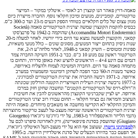
סאמה-דויץ פאהר הנו קונצרן רב לאומי – איטלקי במקור – המייצר
טרקטורים, קומביינים, מנועים ומיכון חקלאי נוסף. החברה מייצרת כיום
מגוון עצום של כלים חקלאיים בטווחי הספק הנעים מ-23 ועד כ-300 כ"ס.
כבסיס להקמת הקונצרן שמשה יצרנית הטרקטורים סאמה (Società
Accomandita Motori Endotermici) שהוקמה ב-1942 על פרנצ'סקו
קסאני, והקונצרן למעשה נמצא עד היום בידי יורשיו. לאחר למעלה מ-20
שנות ניסיון בתחום ייצור המנועים, מסוגים שונים – כולל מנועי משאיות,
ספינות ומטוסים – השיק קסאני ב-1948, לאחר מלחה"ע ה-2, את
הטרקטור ראשון עם מנוע 10 כ"ס. כבר ב-1951 השיקה החברה צמד
דגמים עם הינע 4×4 – הראשונים להציע זאת באופן סדרתי, ותחום בו
מתמחה סאמה עד היום. החברה המשיכה לצמוח ולהצליח באירופה,
כאשר בשנות ה-60' כבר הפכה לשחקן דומיננטי ומשמעותי במערב
אירופה. ב-1971 רכשה החברה את יצרנית הטרקטורים למבורגיני,
ב-1977 נרכשה יצרנית העילית השוויצרית הקטנה הורלימן שכונתה
ה"רולס-רויס של הטרקטורים הקטנים" ונחשבה שחקן חזק במרכז
אירופה. יש לציין שקברניטי הקונצרן מהראשונים להבין את חשיבות
העיצוב והמראה גם בציוד חקלאי – תחום עבורו רוב יצרני הטרקטורים
והמיכון החקלאי לא הקדישו מחשבה או משאבים מיוחדים. סאמה היתה
יצרנית הטרקטורים הראשונה שגייסה מעצב-על לעצב טרקטור מתוצרתה
(דגמי הלייזר והאקספלורר מ-1983, על ידי ג'ורג'טו גי'וג'ארו (Giorgetto
Giugiaro) שהועסק בסדנת פיניפארינה), ורק לאחרונה סיפרנו לכם על
ה
למבורגיני נייטרו
, שעוצב אף הוא על ידי מעצב-העל האיטלקי ג'יוג'ארו,
אך הפעם כבר בהיותו הבעלים של סדנת איטלדיזיין הידועה. ב-1995
נרכשה יצרנית הטרקטורים הגרמנייה דויץ-פאהר והקונצרן הפך ל-SAME