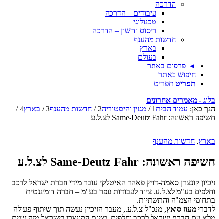
הדרכה
עיבודים – הדרכה
טכנולוגי
ריסוס ודישון – הדרכה
חדשות מהענף
בארץ
בעולם
◄ פרסום באתר
חיפוש באתר
תפריט
תפריט
בלוג - מאמרים אחרונים
הנך כאן:
עמוד הבית
1
/
מגזין והיסטוריה
2
/
חדשות מהענף
3
/
בארץ
4
/
חשיפה ראשונה: Same-Deutz Fahr לצ.ל.ע
בארץ
,
חדשות מהענף
חשיפה ראשונה: Same-Deutz Fahr לצ.ל.ע
זיכיון קונצרן סאמה-דויץ פאהר האיטלקי עובר מידי חברת ישראל לרכב
וחלפים בע"מ לצ.ל.ע. ציוד לעבודות עפר בע"מ – חברה דומיננטית
בתחומי הצמ"ה והתשתיות.
לדברי
מעוז סואץ
, מנכ"ל צ.ל.ע., מעבר הזיכיון נעשה תוך שיתוף פעולה
מלא עם חברת ישראל לרכב וחלפים, נציגת הקונצרן בישראל מזה שנים