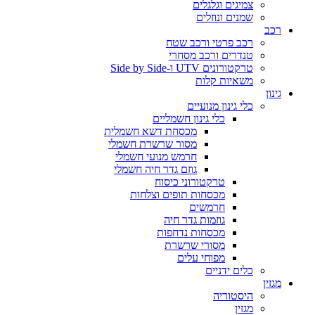
צמיגים וגלגלים
שמנים ונוזלים
רכב
רכב פרטי ורכב שטח
טנדרים ורכב מסחרי
טרקטורונים UTV ו-Side by Side
משאיות קלות
גינון
כלי גינון מנועיים
כלי גינון חשמליים
מכסחת דשא חשמלית
מסור שרשרת חשמלי
חרמש מנועי חשמלי
גוזם גדר חיה חשמלי
טרקטורוני כיסוח
מכסחות תופים וצלחות
חרמשים
גוזמות גדר חיה
מכסחות נדחפות
מסורי שרשרת
מפוחי עלים
כלים ידניים
מגזין
היסטוריה
מגזין