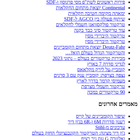
פירות ראשונים לשת"פ מסי פרגוסון ו-SDF
Continental יוצאת מתחום החקלאות
ימאהה מקימה חטיבה חקלאית
שיתוף פעולה בין AGCO ל-SDF
טרקטור פולקסוואגן חשמלי לחקלאים
עוד טרקטור סיני כבד בקנה
טרקטור היברידי מסין
טרקטור היברידי מסין
Deutz-Fahr יוצאת מתחום הקומביינים
והטרקטור הגדול בעולם הוא?…
מכירות טרקטורים בעולם – נתוני 2023
לנדיני סדרה 7 בארץ
קומביין-על לירק מקלאאס
נצפה בצרפת: קומביין ענק עם 3 סרנים
מעמיסי קרמר בדרך לארץ
טרקטור חשמלי מצרפת
90 טרקטורים במכה
מאמרים אחרונים
שיפור הקומביינים של קייס
רענון סדרות 6M ו-6R בג'ון דיר
עדכונים מ-Stihl
ג'ון דיר מציגה: הטרקטור הקונבנציונלי החזק בעולם
ואלטרה G עם גיר רציף