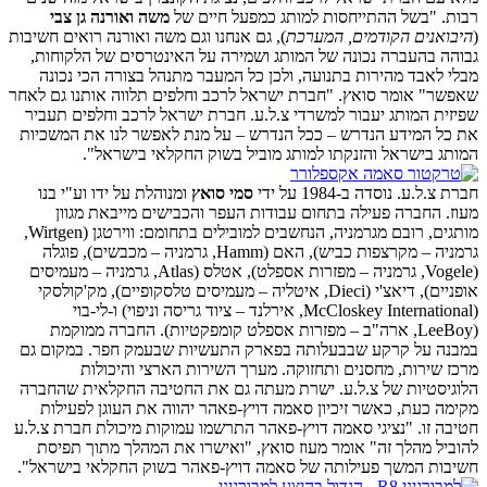
רבות. "בשל ההתייחסות למותג כמפעל חיים של
משה ואורנה גן צבי
(
היבואנים הקודמים, המערכת
), גם אנחנו וגם משה ואורנה רואים חשיבות
גבוהה בהעברה נכונה של המותג ושמירה על האינטרסים של הלקוחות,
מבלי לאבד מהירות בתנועה, ולכן כל המעבר מתנהל בצורה הכי נכונה
שאפשר" אומר סואץ. "חברת ישראל לרכב וחלפים תלווה אותנו גם לאחר
שפיזית המותג יעבור למשרדי צ.ל.ע. חברת ישראל לרכב וחלפים תעביר
את כל המידע הנדרש – ככל הנדרש – על מנת לאפשר לנו את המשכיות
המותג בישראל והזנקתו למותג מוביל בשוק החקלאי בישראל".
חברת צ.ל.ע. נוסדה ב-1984 על ידי
סמי סואץ
ומנוהלת על ידו וע"י בנו
מעוז. החברה פעילה בתחום עבודות העפר והכבישים מייבאת מגוון
מותגים, רובם מגרמניה, הנחשבים למובילים בתחומם: ווירטגן (Wirtgen,
גרמניה – מקרצפות כביש), האם (Hamm, גרמניה – מכבשים), פוגלה
(Vogele, גרמניה – מפזרות אספלט), אטלס (Atlas, גרמניה – מעמיסים
אופניים), דיאצ'י (Dieci, איטליה – מעמיסים טלסקופיים), מק'קולסקי
(McCloskey International, אירלנד – ציוד גריסה וניפוי) ו-לי-בוי
(LeeBoy, ארה"ב – מפזרות אספלט קומפקטיות). החברה ממוקמת
במבנה על קרקע שבבעלותה בפארק התעשיות שבעמק חפר. במקום גם
מרכז שירות, מחסנים ותחזוקה. מערך השירות הארצי והיכולות
הלוגיסטיות של צ.ל.ע. ישרת מעתה גם את החטיבה החקלאית שהחברה
מקימה כעת, כאשר זיכיון סאמה דויץ-פאהר יהווה את העוגן לפעילות
חטיבה זו. "נציגי סאמה דויץ-פאהר התרשמו עמוקות מיכולת חברת צ.ל.ע
להוביל מהלך זה" אומר מעוז סואץ, "ואישרו את המהלך מתוך תפיסת
חשיבות המשך פעילותה של סאמה דויץ-פאהר בשוק החקלאי בישראל".