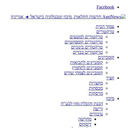
Facebook
עמוד הבית
טרקטורים
טרקטורים למטעים
טרקטורים קומפקטיים
טרקטורים בינוניים
טרקטורים כבדים
קומביינים
קומביינים לתבואות
קומביינים לתחמיץ
קומביינים לצמחי שורש
קציר
מקצרות
מכסחות
מרסקות
מיכון
הכנת והובלת מזון לבע"ח
זריעה
עיבודים
מחרשה
דיסקוס