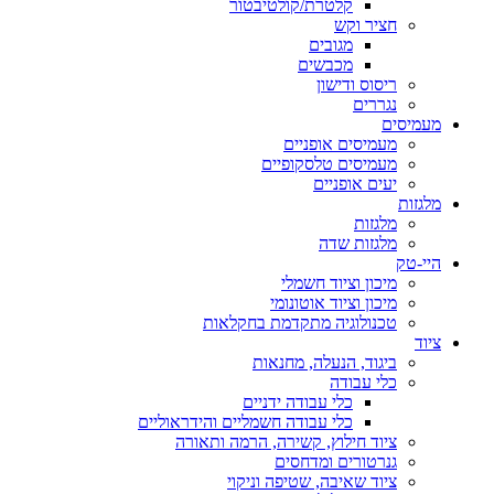
קלטרת/קולטיבטור
חציר וקש
מגובים
מכבשים
ריסוס ודישון
נגררים
מעמיסים
מעמיסים אופניים
מעמיסים טלסקופיים
יעים אופניים
מלגזות
מלגזות
מלגזות שדה
היי-טק
מיכון וציוד חשמלי
מיכון וציוד אוטונומי
טכנולוגיה מתקדמת בחקלאות
ציוד
ביגוד, הנעלה, מחנאות
כלי עבודה
כלי עבודה ידניים
כלי עבודה חשמליים והידראוליים
ציוד חילוץ, קשירה, הרמה ותאורה
גנרטורים ומדחסים
ציוד שאיבה, שטיפה וניקוי