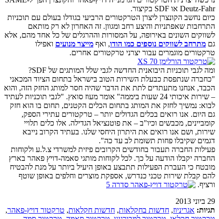
Deutz-Fahr או SDF בקיצור.
כיום נחשב הקונצרן ליצרן הטרקטורים הרביעי בגודלו בעולם עם תוכניות
התרחבות שאפתניות והיצע רחב ומגוון. זה האחרון לא רק מותאם
לשווקים השונים באירופה, על המסורות וההרגלים של כל אחד מהם, אלא
גם
מתרחב לשווקים נוספים כמו הודו
, ואף
מייצר מנועים
ואפילו
טרקטורים מוגמרים עבור יצרני טרקטורים אחרים.
ומה לגבי תוכניות היבואנית החדשה לגבי שלל המותגים של SDF?
"כחברה שנתפסת כבעלת השירות הטוב בישראל בתחום הציוד המכאני
הכבד, אנחנו מתעתדים לתת את הדבר שהיה חסר למותג החזק הזה, והוא
– שירות איכותי 24 שעות ביממה" אומר מעוז סואץ. "לגבי תוכניות לעתיד
לבוא: נמשיך לחזק את המותג בתחום הכלים הקטנים, תחום בו הוא חזק
גם היום. אנו רואים בכלים הגדולים יותר – טרקטורים עתירי הספק,
קומביינים, מכבשים וכיו"ב – את פוטנציאל הגדילה. אלו כלים תלויי
שירות, ושם אנו רואים את היתרון היחסי שלנו. בעתיד הקרוב נייבא
דגמים שקיבלו פחות תשומת לב עד כה".
פעילות החברה תעבור בחודשים הקרובים פיזית למשרדי צ.ל.ע ולקוחות
החברה יקבלו הודעה על כך. לכל לקוחות מותגי סאמה-דויץ פאהר בארץ
מובטח כי העברת הפעילות תתבצע באופן היעיל ביותר על מנת להבטיח
להם קבלת שירות טכני כנדרש, אספקת מוצרים וחלפים באופן שוטף
ורציף.
29 ביוני 2013
תגיות:
אגריניוז
,
חדשות בחקלאות
,
חדשות חקלאות
,
טרקטור דויץ-פאהר
,
טרקטור חקלאי
,
טרקטור למבורגיני
,
טרקטור סאמה
,
טרקטור סמה
,