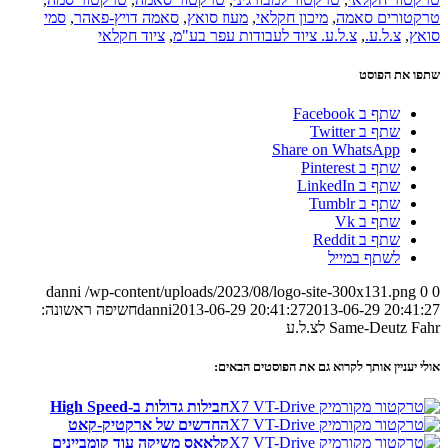
טרקטורים סאמה
,
מיכון חקלאי
,
מעוז סואץ
,
סאמה דויץ-פאהר
,
סמי
סואץ
,
צ.ל.ע.
,
צ.ל.ע. ציוד לעבודות עפר בע"מ
,
ציוד חקלאי
שתפו את הפוסט
שתף ב Facebook
שתף ב Twitter
Share on WhatsApp
שתף ב Pinterest
שתף ב LinkedIn
שתף ב Tumblr
שתף ב Vk
שתף ב Reddit
לשתף במייל
danni
/wp-content/uploads/2023/08/logo-site-300x131.png
0
0
2013-06-29 20:41:27
2013-06-29 20:41:27
danni
חשיפה ראשונה:
Same-Deutz Fahr לצ.ל.ע
אולי יעניין אותך לקרוא גם את הפוסטים הבאים:
חבילות גדולות ב-High Speed
החדשים של ארקטיק-קאט
קלאאס משיקה עוד קומביינים