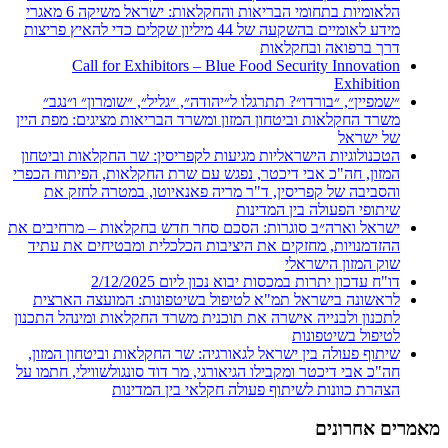
הלאומיות בתחומי הבריאות והחקלאות: ישראל משיקה 6 מאגרי
מידע לאומיים בהשקעה של 44 מיליון שקלים כדי להאיץ פריצות
דרך ברפואה ובחקלאות
Call for Exhibitors – Blue Food Security Innovation
Exhibition
״שמפיין״, ״בורדו״? תתרגלו ל״יהודה״, ״גליל״, ״שומרון״ ו״נגב״
משרד החקלאות וביטחון המזון ומשרד הבריאות מציגים: מפת היין
של ישראל
הטכנולוגיות הישראליות מגיעות לקפריסין: שר החקלאות וביטחון
המזון, חה"כ אבי דיכטר, נפגש עם שרת החקלאות, הפיתוח הכפרי
והסביבה של קפריסין, ד"ר מריה פאנאיוטו, במטרה לחזק את
שיתופי הפעולה בין המדינות
ישראל וארה״ב סוגרות: הסכם סחר חדש בחקלאות – מרחיבים את
ההזדמנויות, מחזקים את היציבות הכלכלית ומבטיחים את עתיד
שוק המזון הישראלי
דו"ח עדכון יתרות במכסות יבוא נכון ליום 2/12/2025
לראשונה בישראל תמ"א לטיפול בשיטפונות: המועצה הארצית
לתכנון ולבנייה אישרה את תוכנית משרד החקלאות ומינהל התכנון
לטיפול בשיטפונות
שיתוף פעולה בין ישראל לגאורגיה: שר החקלאות וביטחון המזון,
חה"כ אבי דיכטר ומקבילו הגיאורגי, מר דוד סונגולשווילי, חתמו על
הצהרת כוונות לשיתוף פעולה חקלאי בין המדינות
מאמרים אחרונים