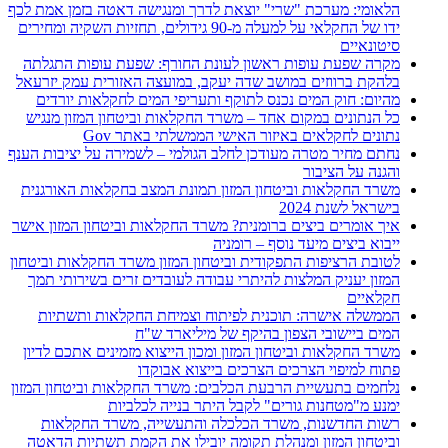
הלאומי: מערכת "שרי" יוצאת לדרך ומנגישה דאטה בזמן אמת לכף
ידו של החקלאי על למעלה מ-90 גידולים, תחזיות השקיה ומחירים
סיטונאיים
מקרה שפעת עופות ראשון לעונת החורף: שפעת עופות התגלתה
בלהקת ברווזים במושב שדה יעקב, במועצה האזורית עמק יזרעאל
מהיום: חוק המים נכנס לתוקף ותעריפי המים לחקלאות יורדים
כל הנתונים במקום אחד – משרד החקלאות וביטחון המזון מנגיש
נתונים לחקלאים באיזור האישי הממשלתי באתר Gov
נחתם מחיר מטרה מעודכן לחלב הגולמי – לשמירה על יציבות הענף
והגנה על הציבור
משרד החקלאות וביטחון המזון תמונת המצב בחקלאות האורגנית
בישראל לשנת 2024
איך אומרים ביצים ברומנית? משרד החקלאות וביטחון המזון אישר
ייבוא ביצים מיעד נוסף – רומניה
לטובת הרציפות התפקודית וביטחון המזון משרד החקלאות וביטחון
המזון יעניק המלצות להיתרי עבודה לעובדים זרים בשירותי תמך
חקלאיים
הממשלה אישרה: תוכנית לפיתוח וצמיחת החקלאות ותשתיות
המים ביישובי הצפון בהיקף של מיליארד ש"ח
משרד החקלאות וביטחון המזון ומכון הייצוא מזמינים אתכם לדיון
פתוח למיפוי הצרכים הצרכים בייצוא אבוקדו
נלחמים בתעשיית הרבעת הכלבים: משרד החקלאות וביטחון המזון
ימנע מ"מטחנות גורים" לקבל היתר בנייה לכלביות
רשות החדשנות, משרד הכלכלה והתעשייה, משרד החקלאות
וביטחון המזון ומנהלת תקומה יובילו את הקמת תשתיות הדאטה