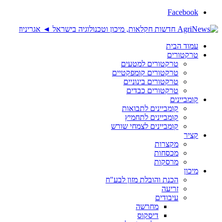
Facebook
עמוד הבית
טרקטורים
טרקטורים למטעים
טרקטורים קומפקטיים
טרקטורים בינוניים
טרקטורים כבדים
קומביינים
קומביינים לתבואות
קומביינים לתחמיץ
קומביינים לצמחי שורש
קציר
מקצרות
מכסחות
מרסקות
מיכון
הכנת והובלת מזון לבע"ח
זריעה
עיבודים
מחרשה
דיסקוס