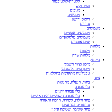
קלטרת/קולטיבטור
חציר וקש
מגובים
מכבשים
ריסוס ודישון
נגררים
מעמיסים
מעמיסים אופניים
מעמיסים טלסקופיים
יעים אופניים
מלגזות
מלגזות
מלגזות שדה
היי-טק
מיכון וציוד חשמלי
מיכון וציוד אוטונומי
טכנולוגיה מתקדמת בחקלאות
ציוד
ביגוד, הנעלה, מחנאות
כלי עבודה
כלי עבודה ידניים
כלי עבודה חשמליים והידראוליים
ציוד חילוץ, קשירה, הרמה ותאורה
גנרטורים ומדחסים
ציוד שאיבה, שטיפה וניקוי