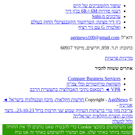
שיפור הקומביינים של קייס
רענון סדרות 6M ו-6R בג'ון דיר
עדכונים מ-Stihl
ג'ון דיר מציגה: הטרקטור הקונבנציונלי החזק בעולם
ואלטרה G עם גיר רציף
דוא"ל:
agrinews100@gmail.com
כתובת: ת.ד. 959, חרוצים, מיקוד 60917
מדיניות פרטיות
אתרים ששווה להכיר
Compare Business Services
השוואת טרקטורים וכלי צמ"ה
VPR ◄ רנסאנס נתיבי האבולוציה בתעשיית הרכב
© ‫Copyright -
AgriNews חדשות חקלאות, מיכון וטכנולוגיה בישראל ◄
אגריניוז
-
צריכת מזון טרי ברשתות השיווק שבוע שני חרבות ברזל 23-10-23...
כיצד
מזהים תוצרת חקלאית ישראלית?
גלול למעלה
אנו משתמשים בקובצי Cookie כדי להבטיח שאנו נותנים לך את החוויה
הטובה ביותר באתר שלנו. אם תמשיך להשתמש באתר זה אנו נניח