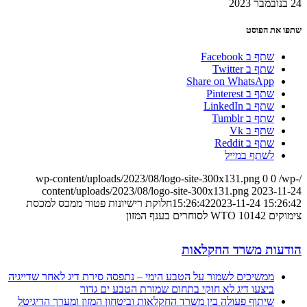
24 בנובמבר 2023
שתפו את הפוסט
שתף ב Facebook
שתף ב Twitter
Share on WhatsApp
שתף ב Pinterest
שתף ב LinkedIn
שתף ב Tumblr
שתף ב Vk
שתף ב Reddit
לשתף במייל
0
0
/wp-
/wp-content/uploads/2023/08/logo-site-300x131.png
content/uploads/2023/08/logo-site-300x131.png
2023-11-24
2023-11-24 15:26:42
15:26:42
חלוקת רישיונות פטור ממכס למכסת
צימוקים 10142 WTO לסוחרים בענף המזון
הודעות משרד החקלאות
ממשיכים לשמור על הטבע הימי – נתפסה סירת דיג לאחר שדייגיה
ביצעו דיג לא חוקי בתחום שמורת הטבע ים גדור
שיתוף פעולה בין משרד החקלאות וביטחון המזון ומערך הדיגיטל