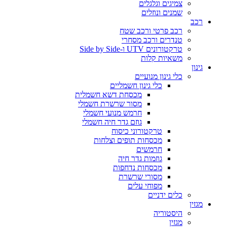
צמיגים וגלגלים
שמנים ונוזלים
רכב
רכב פרטי ורכב שטח
טנדרים ורכב מסחרי
טרקטורונים UTV ו-Side by Side
משאיות קלות
גינון
כלי גינון מנועיים
כלי גינון חשמליים
מכסחת דשא חשמלית
מסור שרשרת חשמלי
חרמש מנועי חשמלי
גוזם גדר חיה חשמלי
טרקטורוני כיסוח
מכסחות תופים וצלחות
חרמשים
גוזמות גדר חיה
מכסחות נדחפות
מסורי שרשרת
מפוחי עלים
כלים ידניים
מגזין
היסטוריה
מגזין