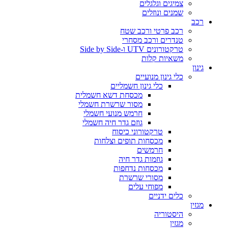
צמיגים וגלגלים
שמנים ונוזלים
רכב
רכב פרטי ורכב שטח
טנדרים ורכב מסחרי
טרקטורונים UTV ו-Side by Side
משאיות קלות
גינון
כלי גינון מנועיים
כלי גינון חשמליים
מכסחת דשא חשמלית
מסור שרשרת חשמלי
חרמש מנועי חשמלי
גוזם גדר חיה חשמלי
טרקטורוני כיסוח
מכסחות תופים וצלחות
חרמשים
גוזמות גדר חיה
מכסחות נדחפות
מסורי שרשרת
מפוחי עלים
כלים ידניים
מגזין
היסטוריה
מגזין