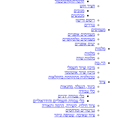
קלטרת/קולטיבטור
חציר וקש
מגובים
מכבשים
ריסוס ודישון
נגררים
מעמיסים
מעמיסים אופניים
מעמיסים טלסקופיים
יעים אופניים
מלגזות
מלגזות
מלגזות שדה
היי-טק
מיכון וציוד חשמלי
מיכון וציוד אוטונומי
טכנולוגיה מתקדמת בחקלאות
ציוד
ביגוד, הנעלה, מחנאות
כלי עבודה
כלי עבודה ידניים
כלי עבודה חשמליים והידראוליים
ציוד חילוץ, קשירה, הרמה ותאורה
גנרטורים ומדחסים
ציוד שאיבה, שטיפה וניקוי