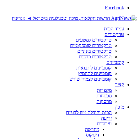
Facebook
עמוד הבית
טרקטורים
טרקטורים למטעים
טרקטורים קומפקטיים
טרקטורים בינוניים
טרקטורים כבדים
קומביינים
קומביינים לתבואות
קומביינים לתחמיץ
קומביינים לצמחי שורש
קציר
מקצרות
מכסחות
מרסקות
מיכון
הכנת והובלת מזון לבע"ח
זריעה
עיבודים
מחרשה
דיסקוס