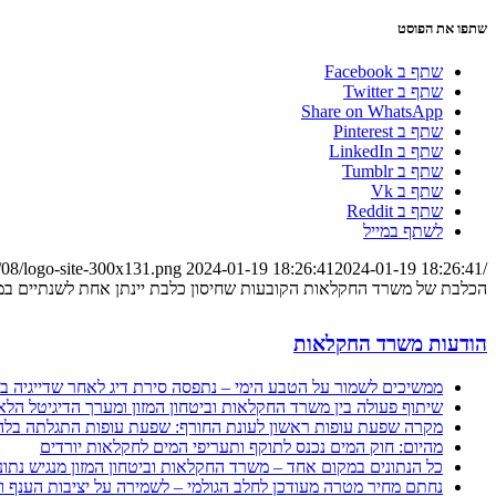
שתפו את הפוסט
שתף ב Facebook
שתף ב Twitter
Share on WhatsApp
שתף ב Pinterest
שתף ב LinkedIn
שתף ב Tumblr
שתף ב Vk
שתף ב Reddit
לשתף במייל
/08/logo-site-300x131.png
2024-01-19 18:26:41
2024-01-19 18:26:41
/wp-content/uploads/2023/08/logo-site-300x131.png
הכלבת של משרד החקלאות הקובעות שחיסון כלבת יינתן אחת לשנתיים במק
הודעות משרד החקלאות
ממשיכים לשמור על הטבע הימי – נתפסה סירת דיג לאחר שדייגיה בי
שיתוף פעולה בין משרד החקלאות וביטחון המזון ומערך הדיגיטל הלאומי: מערכת "שרי" 
מקרה שפעת עופות ראשון לעונת החורף: שפעת עופות התגלתה בלהק
מהיום: חוק המים נכנס לתוקף ותעריפי המים לחקלאות יורדים
כל הנתונים במקום אחד – משרד החקלאות וביטחון המזון מנגיש נתונ
נחתם מחיר מטרה מעודכן לחלב הגולמי – לשמירה על יציבות הענף וה