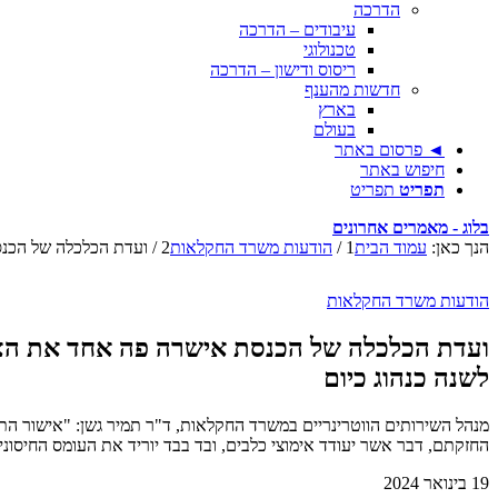
הדרכה
עיבודים – הדרכה
טכנולוגי
ריסוס ודישון – הדרכה
חדשות מהענף
בארץ
בעולם
◄ פרסום באתר
חיפוש באתר
תפריט
תפריט
בלוג - מאמרים אחרונים
הנך כאן:
עמוד הבית
1
/
הודעות משרד החקלאות
2
/
ועדת הכלכלה של הכנ
הודעות משרד החקלאות
ועדת הכלכלה של הכנסת אישרה פה אחד את הצע
לשנה כנהוג כיום
מנהל השירותים הווטרינריים במשרד החקלאות, ד"ר תמיר גשן: "אישור ה
החזקתם, דבר אשר יעודד אימוצי כלבים, ובד בבד יוריד את העומס החיסוני
19 בינואר 2024