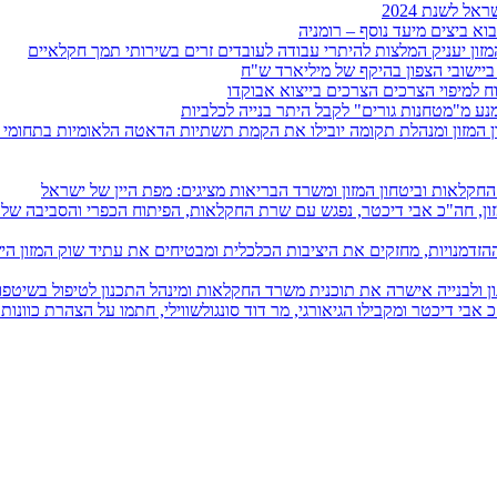
 לשנת 2024
וא ביצים מיעד נוסף – רומניה
זון יעניק המלצות להיתרי עבודה לעובדים זרים בשירותי תמך חקלאיים
ישובי הצפון בהיקף של מיליארד ש"ח
וח למיפוי הצרכים הצרכים בייצוא אבוקדו
ע מ"מטחנות גורים" לקבל היתר בנייה לכלביות
ד החקלאות וביטחון המזון ומשרד הבריאות מציגים: מפת היין של ישראל
זון, חה"כ אבי דיכטר, נפגש עם שרת החקלאות, הפיתוח הכפרי והסביבה של ק
דמנויות, מחזקים את היציבות הכלכלית ומבטיחים את עתיד שוק המזון הי
 ולבנייה אישרה את תוכנית משרד החקלאות ומינהל התכנון לטיפול בשיטפו
 אבי דיכטר ומקבילו הגיאורגי, מר דוד סונגולשווילי, חתמו על הצהרת כוונות