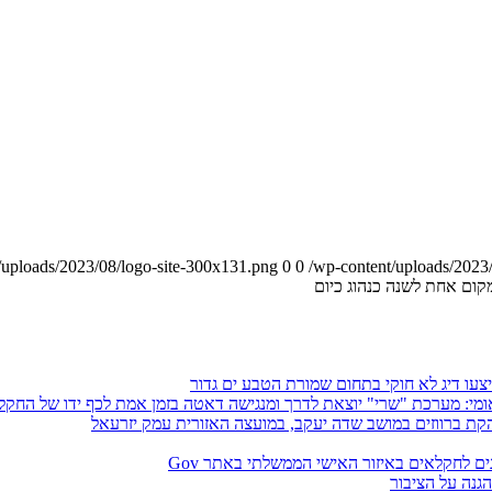
0
0
/wp-content/uploads/2023
ום אחת לשנה כנהוג כיום
צעו דיג לא חוקי בתחום שמורת הטבע ים גדור
יוצאת לדרך ומנגישה דאטה בזמן אמת לכף ידו של החקלאי על למעלה מ-90 גידולים, תחזיות השקיה
ת ברווזים במושב שדה יעקב, במועצה האזורית עמק יזרעאל
ים לחקלאים באיזור האישי הממשלתי באתר Gov
גנה על הציבור