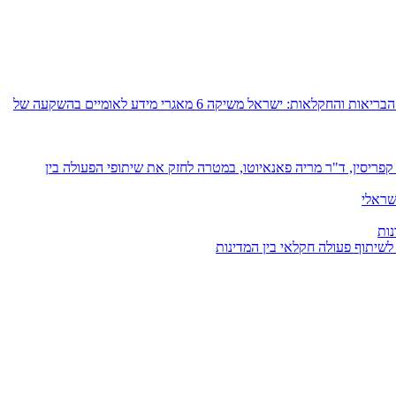
רשות החדשנות, משרד הכלכלה והתעשייה, משרד החקלאות וביטחון המזון ומנהלת תקומה יובילו את הקמת תשתיות הדאטה הלאומיות בתחומי הבריאות והחקלאות: ישראל משיקה 6 מאגרי מידע לאומיים בהשקעה של
פריסין, ד"ר מריה פאנאיוטו, במטרה לחזק את שיתופי הפעולה בין
שראלי
נות
 לשיתוף פעולה חקלאי בין המדינות