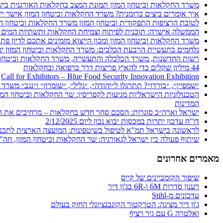
משרד החקלאות וביטחון המזון תמונת המצב בחקלאות האורגנית בישראל
איך אומרים ביצים ברומנית? משרד החקלאות וביטחון המזון אישר ייב
לטובת הרציפות התפקודית וביטחון המזון משרד החקלאות וביטחון המ
הממשלה אישרה: תוכנית לפיתוח וצמיחת החקלאות ותשתיות המים בי
משרד החקלאות וביטחון המזון ומכון הייצוא מזמינים אתכם לדיון פת
נלחמים בתעשיית הרבעת הכלבים: משרד החקלאות וביטחון המזון ימנ
44 מיליון שקלים כדי להאיץ פריצות דרך ברפואה ובחקלאות
Call for Exhibitors – Blue Food Security Innovation Exhibition
״שמפיין״, ״בורדו״? תתרגלו ל״יהודה״, ״גליל״, ״שומרון״ ו״נגב״ משר
הטכנולוגיות הישראליות מגיעות לקפריסין: שר החקלאות וביטחון המ
המדינות
ישראל וארה״ב סוגרות: הסכם סחר חדש בחקלאות – מרחיבים את ההז
דו"ח עדכון יתרות במכסות יבוא נכון ליום 2/12/2025
לראשונה בישראל תמ"א לטיפול בשיטפונות: המועצה הארצית לתכנון
שיתוף פעולה בין ישראל לגאורגיה: שר החקלאות וביטחון המזון, חה"כ
מאמרים אחרונים
שיפור הקומביינים של קייס
רענון סדרות 6M ו-6R בג'ון דיר
עדכונים מ-Stihl
ג'ון דיר מציגה: הטרקטור הקונבנציונלי החזק בעולם
ואלטרה G עם גיר רציף