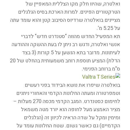
ואלטרה, שהיוו חלק מקו הצללית המאפיין של
הטרקטורים הפינים. למרות הארכת בסיס הגלגלים
מציינים בואלטרה שרדיוס הסיבוב קטן והוא עומד עתה
על 5.25 מ'.
תא המפעיל החדש מהווה "סטנדרט חדש" לדברי
אנשי ואלטרה, ודגש רב ניתן לו בעת ההשקה וההודעה
לעיתונות. מדובר בתא הנשען על 5 קורות (3 בצד
הדלת) המציע תוספת רוחב משמעותית בהחלט של 20
ס"מ ברוחב הפנימי.
בואלטרה שיפרו את נושא הבידוד בפני רעשים
וטמפרטורה ומעתה החלונות הקדמי והאחורי ניתנים
לחימום כסטנדרט. המגב הקדמי מכסה 270 מעלות –
מציר האמצע מעל לחופה הוא יורד מטה משמאל
ומימין ומקל על שדה הראיה לכיוון זה (הגלגלים
הקדמיים) גם כאשר גשום. שטח החלונות עומד על