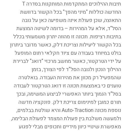
תיבות ההילוכים המתקדמות המותקנות בסדרה T
החדשה כוללות "מיני מהפך" בכל הקשור בדוושת
התאוצה, שכן פעולת אינה משפיעה כאן על גובה
הסל"ד, אלא על המהירות – בדומה לשיטה המוצעת
בתיבות רציפות. תכונה זו מהווה יתרון משמעותי בכלל
בכל הקשור ליעילות וצריכת דלק, כאשר מדובר ביתרון
בולט במיוחד בעבודה עם ציוד חקלאי רתום המופעל
על ידי הטרקטור, כאשר מחשב מרכזי "דואג" לברירת
ההילוך הנכון ולגובה הסל"ד לפי הצורך, בזמן
שהמפעיל רק מכוון את מהירות העבודה. בואלטרה
טוענים כי באמצעות תכונה זו דואג הטרקטור לעבודה
בסל"ד הנמוך ביותר האפשרי לביצוע המשימה, ובכך
תורם כמובן למינימום צריכת דלק. פונקציה חדשה
נוספת מכונה Auto-Traction והיא שולטת בבלמים,
ולמעשה משלבת בין פעולת המצמד לפעולת הבלימה,
מאפשרת שינויי כיוון מידיים ותכופים מבלי לפגוע