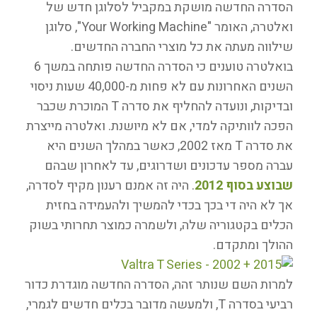
הסדרה החדשה מושקת במקביל לסלוגן חדש של
ואלטרה, האומר "Your Working Machine", סלוגן
שילווה מעתה את כל מוצרי החברה החדשים.
בואלטרה טוענים כי הסדרה החדשה פותחה במשך 6
השנים האחרונות עם לא פחות מ-40,000 שעות ניסוי
ובדיקות, ונועדה להחליף את סדרה T המוכרת שכבר
הפכה לוותיקה למדי, אם לא מיושנת. ואלטרה מייצרת
את סדרה T מאז 2002, כאשר במהלך השנים היא
עברה מספר עדכונים ושדרוגים, עד לאחרון שבהם
שבוצע בסוף 2012
. היה זה אמנם רענון מקיף לסדרה,
אך לא היה די בכך בכדי להמשיך ולהעמידה בחזית
הכלים בקטגוריה שלה, ולשמרה כמוצר תחרותי בשוק
ההולך ומתקדם.
למרות השם שנותר זהה, הסדרה החדשה מוגדרת כדור
רביעי בסדרה T, ולמעשה מדובר בכלים חדשים לגמרי,