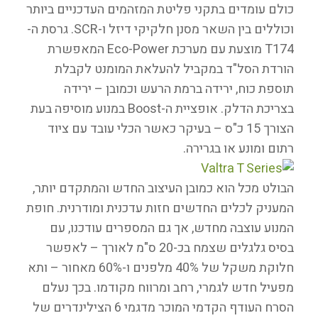
כולם עומדים בתקני פליטת המזהמים העדכניים ביותר
וכוללים בין השאר מסנן חלקיקי דיזל ו-SCR. גרסת ה-
T174 מוצעת עם מערכת Eco-Power המאפשרת
הורדת הסל"ד במקביל להעלאת המומנט לקבלת
תוספת כוח, ירידה ברמת הרעש וכמובן – ירידה
בצריכת הדלק. אופציית ה-Boost במנוע מוסיפה בעת
הצורך 15 כ"ס – בעיקר כאשר הכלי עובד עם ציוד
רתום ומונע או בגרירה.
הבולט מכל הוא כמובן העיצוב החדש והמתקדם יותר,
המעניק לכלים החדשים חזות עדכנית ומודרנית. חופת
המנוע עוצבה מחדש, אך גם המספרים עודכנו, עם
בסיס גלגלים שצמח בכ-20 ס"מ לאורך – לאפשר
חלוקת משקל של 40% מלפנים ו-60% מאחור – ותא
מפעיל חדש לגמרי, רחב ומרווח מקודמו. בכך נעלם
הסרח העודף הקדמי המוכר מדגמי 6 הצילינדרים של