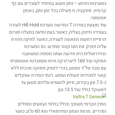
במערכות ההינע – נתון חשוב במיוחד לעובדים עם כף
קדמית. פונקציה זו פעילה בכל זמן נתון, באופן
אוטומטי.
עוד מוצעת בסדרה T החדשה מערכת Hill-Hold לעזרה
בעצירה וזינוק בעליה, כאשר בעת נסיעה במעלה תגרום
הרפיית דוושת התאוצה לעצירה, כאשר לחיצה חוזרת
עליה תזניק את הטרקטור מחדש. גם המערכת
ההידראולית היא חדשה ועתה מספת המשאבה
תפוקה של 160 ליטר/דקה והיא מסונכרנת אוטומטית
עם גובה סל"ד המנוע, בכדי לספק תפוקה מרבית ללא
קשר למהירות פעולת המנוע. דגמי הסדרה שוקלים
כ-7.3 טון בקירוב, וניתן להעמיס עליהם מטען עד
למשקל כולל של 13.5 טון.
הסרן הקדמי משוכך וכולל בולמי זעזועים ומתלים
נפרדים. מרווח הגחון המינימאלי הוא 60 ס"מ, כושר