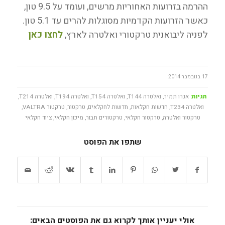
ההרמה בזרועות האחוריות מרשים, ועומד על 9.5 טון,
כאשר הזרועות הקדמיות מסוגלות להרים עד 5.1 טון.
לפניה ליבואנית טרקטורי ואלטרה לארץ,
לחצו כאן
17 בנובמבר 2014
תגיות:
אגרו תמיר
,
ואלטרה T144
,
ואלטרה T154
,
ואלטרה T194
,
ואלטרה T214
,
ואלטרה T234
,
חדשות חקלאות
,
חדשות לחקלאים
,
טרקטור
,
טרקטור VALTRA
,
טרקטור ואלטרה
,
טרקטור חקלאי
,
טרקטורים תבור
,
מיכון חקלאי
,
ציוד חקלאי
שתפו את הפוסט
אולי יעניין אותך לקרוא גם את הפוסטים הבאים: