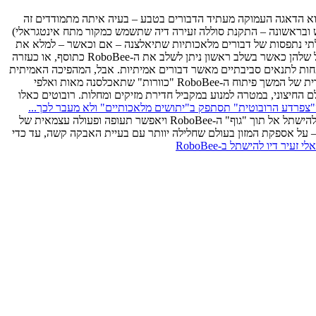
לכולם הוא הדאגה העמוקה מעתיד הדבורים בטבע – בעיה איתה מתמודדים זה
קטסטרופה של ממש, בקנה-מידה עולמי. הדעה הרווחת היא שלאחר גמר הפיתוח והפיכת ה-RoboBee לישים (בראש ובראשונה – התקנת סוללה זעירה דיה שתשמש כמקור מתח אינטגראלי)
מיתיות בטבע, שכן כוורת ממוצעת מכילה בין 60,000 ל-80,000 דבורים ומדובר בכמויות בלתי נתפסות של דבורים מלאכותיות שתיאלצנה – אם וכאשר – למלא את
מקומן של הדבורים בטבע. אבל, הכנסת ה-RoboBee ל"יכולת מבצעית" הופכת דחופה מיום ליום, בשל אסון תמותת הדבורים בעולם והחוסר ההולך וגדל שלהן כאשר בשלב ראשון ניתן לשלב את ה-RoboBee כתוסף, או כעזרה
ורה המלאכותית רגישה פחות לתנאים סביבתיים מאשר דבורים אמיתיות. אבל, המהפיכה האמיתית
אותה חוזים המפתחים ולא מעט מדענים היא בגידול מזון בעתיד, בטווח הרחוק קצת יותר – בחממות ובמקומות סגורים. כבר עתה כוללת התוכנית העתידית של המשך פיתוח ה-RoboBee "כוורות" שתאכלסנה מאות ואלפי
החיצוני, במטרה למנוע במקביל חדירת מזיקים ומחלות. רובוטים כאלו
האתגר הגדול ביותר, כאמור, שיביא לפריצת הדרך המשמעותית בהפיכת ה-RoboBee ל"מבצעי" הוא פיתוח מקור האנרגייה (הסוללה) הזעיר דיו, שיוכל להישתל אל תוך "גוף" ה-RoboBee ויאפשר תעופה ופעולה עצמאית של
 על אספקת המזון בעולם שחלילה יוותר עם בעיית האבקה קשה, עד כדי