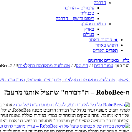
הדרכה
עיבודים – הדרכה
טכנולוגי
ריסוס ודישון – הדרכה
חדשות מהענף
בארץ
בעולם
◄ פרסום באתר
חיפוש באתר
תפריט
תפריט
בלוג - מאמרים אחרונים
הנך כאן:
עמוד הבית
1
/
היי-טק
2
/
טכנולוגיה מתקדמת בחקלאות
3
/
ה-RoboBee – ה"דבורה" שתציל אותנו מרעב?...
היי-טק
,
טכנולוגיה מתקדמת בחקלאות
,
מיכון וציוד אוטונומי
,
מיכון וציוד חש
ה-RoboBee – ה"דבורה" שתציל אותנו מרעב?
המפתחים היו בתחילה להציע "עין מעופפת" שתעזור בחיפוש בני אדם באזורים
בשנים האחרונות קיבלה מטרות המפתחים תפנית מפתיעה עם ההיעלמות ההול