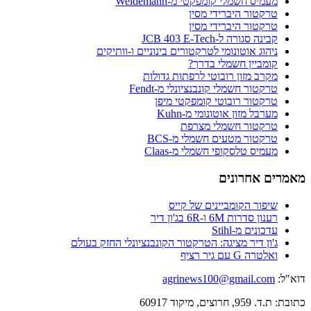
מעמיס חשמלי קומפקטי מ-Weidemann
טרקטור היברידי מסין
טרקטור היברידי מסין
קבינה סגורה ל-JCB 403 E-Tech
ניהוג אוטונומי לטרקטורים בינוניים ו-וותיקים
קומביין חשמלי בדרך?
מקרב מזון רובוטי לרפתות גדולות
טרקטור חשמלי קונבנציונלי מ-Fendt
טרקטור רובוטי קומפקטי מיפן
מערבל מזון אוטונומי מ-Kuhn
טרקטור חשמלי מצרפת
טרקטור מטעים חשמלי מ-BCS
מעמיס טלסקופי חשמלי מ-Claas
מאמרים אחרונים
שיפור הקומביינים של קייס
רענון סדרות 6M ו-6R בג'ון דיר
עדכונים מ-Stihl
ג'ון דיר מציגה: הטרקטור הקונבנציונלי החזק בעולם
ואלטרה G עם גיר רציף
דוא"ל:
agrinews100@gmail.com
כתובת: ת.ד. 959, חרוצים, מיקוד 60917