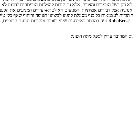
 לתמותה בהיקף שעדיין קשה להעריך. ה-RoboBee מרשימה לא רק בשל הממדים והצורה, אלא גם הודות ל
שמל הדומה לצריכת האנרגיה אצל דבורים אמיתיות. המנועים האולטרא-זעירים המניעים 
ודות לעצמאות כל כנף מסוגלת להגיע לביצועי תעופה וריחוף שאף כלי טיי
החיבורים המניעים עשויים סיבי פחמן ארוג, קל ביותר וחזק באופן בלתי רגיל. ה-RoboBee נעה במרחב בא