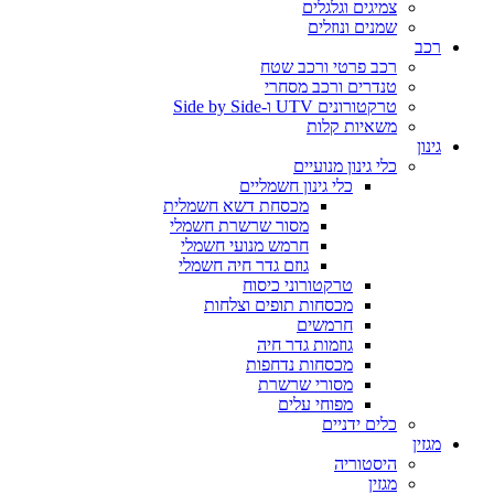
צמיגים וגלגלים
שמנים ונוזלים
רכב
רכב פרטי ורכב שטח
טנדרים ורכב מסחרי
טרקטורונים UTV ו-Side by Side
משאיות קלות
גינון
כלי גינון מנועיים
כלי גינון חשמליים
מכסחת דשא חשמלית
מסור שרשרת חשמלי
חרמש מנועי חשמלי
גוזם גדר חיה חשמלי
טרקטורוני כיסוח
מכסחות תופים וצלחות
חרמשים
גוזמות גדר חיה
מכסחות נדחפות
מסורי שרשרת
מפוחי עלים
כלים ידניים
מגזין
היסטוריה
מגזין