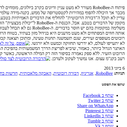
פיתוח ה-RoboBee מעורר לא מעט עניין ודיונים בקרב ביול
משלימה במקומות בהם יש 
רובוטים מעופפים זעירים, שגם תשמשנה תחנות טעינה, ומתוכן תצאנה קבוצ
לא יתעייפו לעולם, לא ידרשו תחזוקה וכמעט ולא יורגשו.
הרובוט הזעיר. ללא ספק נאמרה בסיפור הזה רק המילה הראשונה, כאשר קש
רעב בקנ"מ עצום. אנו נמשיך לעקוב ולעדכן.
6 ביוני 2013
תגיות:
RoboBee
,
אגריניוז
,
דבורה רובוטית
,
האבקה מלאכותית
,
חדשות בח
שתפו את הפוסט
שתף ב Facebook
שתף ב Twitter
Share on WhatsApp
שתף ב Pinterest
שתף ב LinkedIn
שתף ב Tumblr
שתף ב Vk