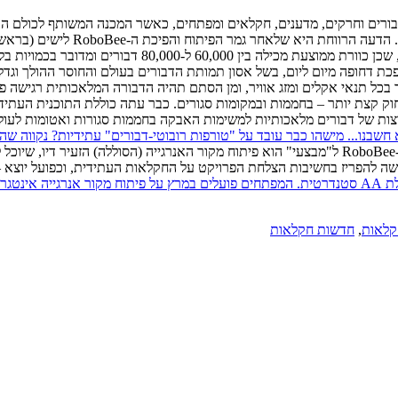
וגים, מומחים לדבורים וחרקים, מדענים, חקלאים ומפתחים, כאשר המכנה המשותף 
מכבר אך היכולה להפוף במהירות ל
עדיין לא תוכל ה"דבורה הרובוטית" להחליף את הדבורים הא
חוסר בדבורים. ה-RoboBee גם לא תבחל לעבוד בכל תנאי אקלים ומזג אוויר, ומן הסתם תהיה הדב
ות של דבורים מלאכותיות למשימות האבקה בחממות סגורות ואטומות לעולם 
ה להפריז בחשיבות הצלחת הפרויקט על החקלאות העתידית, וכפועל יוצא –
קלאות
,
חדשות חקלאות