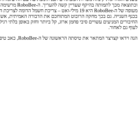
וכתוצאה מכך
מעופה של ה-RoboBee היא 19 מילי-ואט – צריכת ח
בכנף השנייה. גם בכך מחקה הרובוט המתוחכם את הדבורה האמיתית, אשר ה
לעוף גם לאחור.
הנה וידאו קצרצר המתאר את טיסתה הראשונה של ה-RoboBee, כאב טיפוס המחובר עדיין לספק מתח חיצוני: