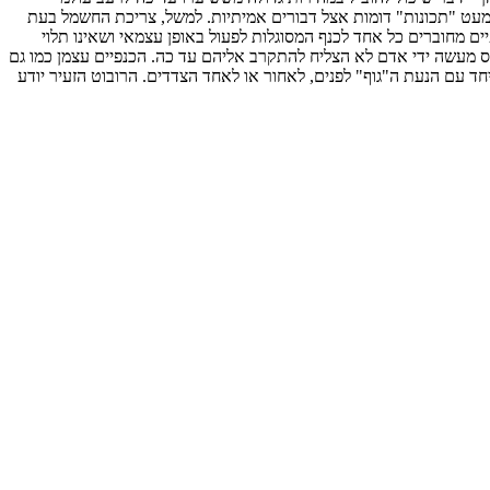
הצלחת המפתחים לחכות לא מעט "תכונות" דומות אצל דבורים אמיתיות. למשל, צריכת החשמל בעת
את הכנפיים מחוברים כל אחד לכנף המסוגלות לפעול באופן עצמאי ושאינו תלוי
ס מעשה ידי אדם לא הצליח להתקרב אליהם עד כה. הכנפיים עצמן כמו גם
מצעות שינוי בזוויות ומהירות תנועת הכנפיים, יחד עם הנעת ה"גוף" לפנים, לאחור או לאחד הצדדים. הרובוט הזעיר יודע