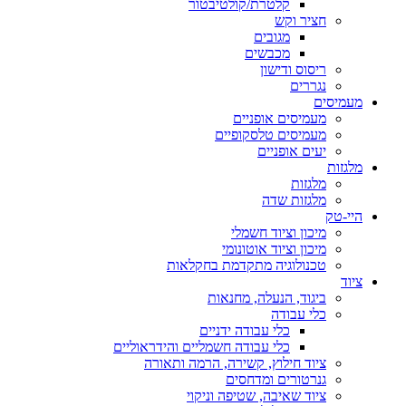
קלטרת/קולטיבטור
חציר וקש
מגובים
מכבשים
ריסוס ודישון
נגררים
מעמיסים
מעמיסים אופניים
מעמיסים טלסקופיים
יעים אופניים
מלגזות
מלגזות
מלגזות שדה
היי-טק
מיכון וציוד חשמלי
מיכון וציוד אוטונומי
טכנולוגיה מתקדמת בחקלאות
ציוד
ביגוד, הנעלה, מחנאות
כלי עבודה
כלי עבודה ידניים
כלי עבודה חשמליים והידראוליים
ציוד חילוץ, קשירה, הרמה ותאורה
גנרטורים ומדחסים
ציוד שאיבה, שטיפה וניקוי