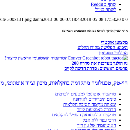
שתף ב Reddit
לשתף במייל
-site-300x131.png
danni
2013-06-06 07:18:48
2018-05-08 17:53:20
0
0
אולי יעניין אותך לקרוא גם את הפוסטים הבאים:
מקצוען אוסטרי
היכונו: הפלישה מהודו החלה!
ההולנדי המעופף
הטרקטור האוטונומי הראשון לייצור?
ניו הולנד מעדכנת את סדרה 200
פרטים ראשונים: סדרה חדשה לקייס
היי-טק
,
טכנולוגיה מתקדמת בחקלאות
,
מיכון וציוד אוטונומי
,
מי
טרקטור אוטונומי למטעים ולכרמים
סינים היברידיים לאירופה
ימאהה מקימה חטיבה חקלאית
הדברה באמצעות לייזר
טרקטור פולקסוואגן חשמלי לחקלאים
דרכי עפר ללא אבק
האוטונומיה של ג'ון דיר