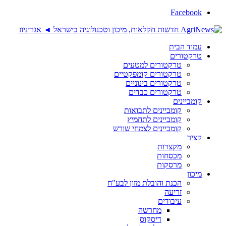
Facebook
עמוד הבית
טרקטורים
טרקטורים למטעים
טרקטורים קומפקטיים
טרקטורים בינוניים
טרקטורים כבדים
קומביינים
קומביינים לתבואות
קומביינים לתחמיץ
קומביינים לצמחי שורש
קציר
מקצרות
מכסחות
מרסקות
מיכון
הכנת והובלת מזון לבע"ח
זריעה
עיבודים
מחרשה
דיסקוס