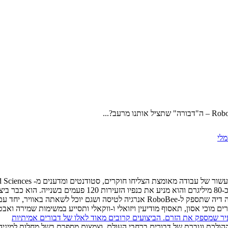
מלי
לפתח רובוט מעופף זעיר בגודל של דבורה; הרובוט מכונה oBee
אליו הוא מחובר. עתה עוסקים המפתחים במרץ בפיתוח סוללה נטענת זעירה דיה שתספק ל-e
 מוכי אסון, תאסוף מודיעין ויזואלי ו-ווקאלי ותסייע במשימות שמירה ואב
כת וגוברת של דבורים ברחבי העולם, וצמצום מספרם בשל מחלות למיניהן 