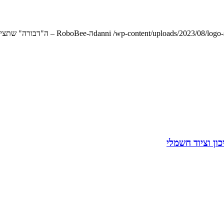
/wp-content/uploads/2023/08/logo
danni
ה-RoboBee – ה"דבורה" שתציל אותנו מרעב?
כון וציוד חשמלי