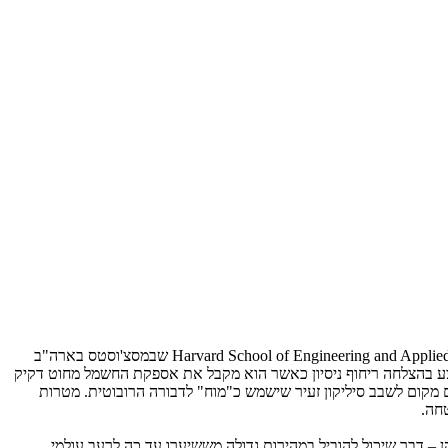
אחרי כעשור של עבודה מאומצת הצליחו חוקרים, סטודנטים ומדענים מ- Harvard School of Engineering and Applied Sciences שבמסצ'וסטס בארה"ב
Rob, שוקל כ-80 מיליגרם והוא מניע את כנפיו הזעירות 120 פעמים בשנייה. הוא כבר ביצע בהצלחה ריחוף ניסיון כאשר הוא מקבל את אספקת החשמל מחוט דקיק
RoboBe אנרגיה לטיסה ושגם יוכל לשאתה באוויר, יחד עם מקום לשבב סיליקון זעיר שישמש כ"מוח" לדבורה הרובוטית. מטרות
טחה.
– דבר שיכול להוביל במהירות גדולה מששיערו עד כה לרעב עולמי