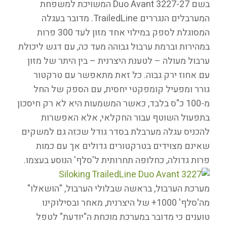
בשם Duo Avant 3227-27 המשויכת למשפחת
המערבלים הנגררים TrailedLine. מדובר בעגלה
המסוגלת לספק במילוי אחד מזון לעד 300 פרות
במהירות וברמת ערבול גבוהה מעד כה, עם דגש ליכולת
ערבול מעולה – לטענת היצרנית – בין היתר של מזון
עם אחוז ירק גבוה. כל זאת מתאפשר עם טרקטור
גורר ומפעיל קומפקטי יחסית, עם הספק של החל
מ-100 כ"ס בלבד, כאשר המשמעות היא לא רק חיסכון
בתפעול השוטף עבור החקלאי, אלא האפשרות
להכניס עגלה מערבלת בסדר גודל שכזה גם למשקים
שאינם מצוידים בטרקטורים גדולים אך עם כמות
פרות גדולה, כחלופה תחרותית ל'סלף' הנוסע בעצמו.
מערכת הערבול, בראשה שבלולי הערבול, "הושאלו"
מה'סלף' 1000+ של היצרנית, מאחר ובסילוקינו
טוענים כי מדובר במערכת מוכחת ה"יודעת" לטפל