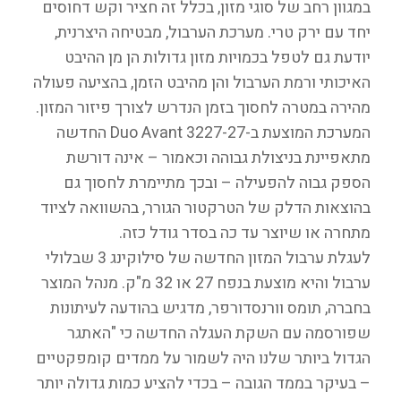
במגוון רחב של סוגי מזון, בכלל זה חציר וקש דחוסים
יחד עם ירק טרי. מערכת הערבול, מבטיחה היצרנית,
יודעת גם לטפל בכמויות מזון גדולות הן מן ההיבט
האיכותי ורמת הערבול והן מהיבט הזמן, בהציעה פעולה
מהירה במטרה לחסוך בזמן הנדרש לצורך פיזור המזון.
המערכת המוצעת ב-Duo Avant 3227-27 החדשה
מתאפיינת בניצולת גבוהה וכאמור – אינה דורשת
הספק גבוה להפעילה – ובכך מתיימרת לחסוך גם
בהוצאות הדלק של הטרקטור הגורר, בהשוואה לציוד
מתחרה או שיוצר עד כה בסדר גודל כזה.
לעגלת ערבול המזון החדשה של סילוקינג 3 שבלולי
ערבול והיא מוצעת בנפח 27 או 32 מ"ק. מנהל המוצר
בחברה, תומס וורנסדורפר, מדגיש בהודעה לעיתונות
שפורסמה עם השקת העגלה החדשה כי "האתגר
הגדול ביותר שלנו היה לשמור על ממדים קומפקטיים
– בעיקר בממד הגובה – בכדי להציע כמות גדולה יותר