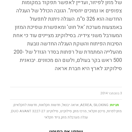
של מזון לפיזור, ועדיין לאפשר תפקוד במקומות
צפופים או נמוכים יחסית". הגובה הכולל של העגלה
החדשה הוא 326 ס"מ. העגלה ניתנת לתפעול
באמצעות מערכת 'אל חוט' ומאפשרת שפיכת המזון
המעורבל משני צידיה. בסילוקינג מציינים עוד כי אחת
הסיבות הפיתוח והשקת העגלה החדשה נובעת
מהעלייה המתמדת של רפתות בסדר הגודל של 200-
500 ראש בקר בעולם, ולשם הם מכוונים. יבואנית
סילוקינג לארץ היא חברת אראה
3 בנובמבר 2014
תגיות:
SILOKING
,
AEREA
,
אראה יבנאל
,
חדשות חקלאות
,
חדשות לחקלאים
,
מזון לפרות
,
מיכון חקלאי
,
מרכז מזון
,
סילוקינג
,
סילוקינג DUO AVANT 3227-27
,
עגלה מערבלת מזון
,
ציוד חקלאי
שתפו את הפוסט