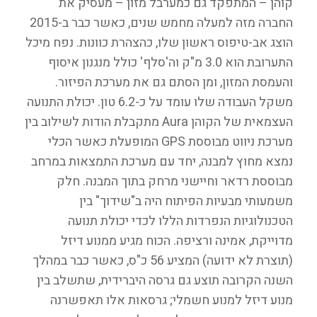
קוהן – המתפקד גם כמערבל מזון – מעסיק את
החברה מזה למעלה מחמש שנים, כאשר כבר ב-2015
הוצג אב-טיפוס ראשון שלו, כהצהרת כוונות. נפח מיכל
התערובת הוא 3.0 מ"ק וה'סלף' כולל מנגנון איסוף
והעמסת המזון, ומן הסתם גם את מערכת הפיזור.
משקל העבודה שלו עומד על כ-6.2 טון. יכולת התנועה
העצמאית של הקוהן Aura מתקבלת הודות לשילוב בין
מערכת ניווט מבוססת GPS המופעלת כאשר הכלי
נמצא מחוץ למבנה, יחד עם מערכת התמצאות במרחב
מבוססת רדאר וחיישני מרחק בתוך המבנה. חלק
משמעותי מבעיות הפיתוח היה ב"שידוך" בין
הטכנולוגיות הנפרדות הללו לכדי יכולת תנועה
מדוייקת, אמינה ורציפה. הכוח מגיע ממנוע דיזל
(תוצרת לא ידועה) המציע 56 כ"ס, כאשר כבר במהלך
השנה הקרובה תוצע גם גרסה היברידית, שתשלב בין
מנוע דיזל למנוע חשמלי; גרסאות אלו תאפשרנה