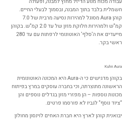
עבודה מכוח מנוע הדיזל מחוץ למבנה, ופעולה
חשמלית בלבד בתוך המבנה, ובסמוך לבעלי החיים.
קוהן Aura מסוגל למהירות נסיעה מרבית של 7.0
קמ"ש ולמהירות חלוקת מזון של עד 2.0 קמ"ש. בקוהן
מייעדים את ה'סלף' האוטונומי לרפתות עם עד 280
ראשי בקר.
Kuhn Aura
בקוהן מדגישים כי ה-Aura היא המכונה האוטונומית
הראשונה מתוצרתה, וכי בחברה עוסקים במרץ בפיתוח
מכונות נוספות – הן מפזרי מזון בגדלים נוספים והן
"ציוד נוסף" לגביו לא פורסמו פרטים.
יבואנית קוהן לארץ היא חברת האחים לוינסון מחולון