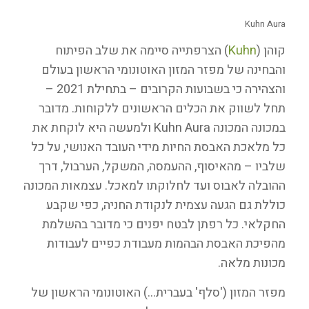
Kuhn Aura
קוהן (
Kuhn
) הצרפתייה סיימה את שלב הפיתוח
והבחינה של מפזר המזון האוטונומי הראשון בעולם
והצהירה כי בשבועות הקרובים – בתחילת 2021 –
תחל לשווק את הכלים הראשונים ללקוחות. מדובר
במכונה המכונה Kuhn Aura ולמעשה היא לוקחת את
כל מלאכת האבסת החיות מידי העובד האנושי, על כל
שלביו – מהאיסוף, ההעמסה, המשקל, הערבול, דרך
ההובלה לאבוס ועד לחלוקתו למאכל. עצמאות המכונה
כוללת גם הגעה עצמית לנקודת החניה, כפי שקבע
החקלאי. כל רפתן לבטח יפנים כי מדובר בהשלמת
מהפיכת האבסת הבהמות מעבודת כפיים לעבודות
מכונות מלאה.
מפזר המזון ('סלף' בעברית…) האוטונומי הראשון של