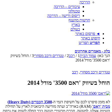
הדרכה
עיבודים – הדרכה
טכנולוגי
ריסוס ודישון – הדרכה
חדשות מהענף
בארץ
בעולם
◄ פרסום באתר
חיפוש באתר
תפריט
תפריט
בלוג - מאמרים אחרונים
הנך כאן:
עמוד הבית
1
/
רכב
2
/
טנדרים ורכב מסחרי
3
/
הוחל בשיווק
'ראם 3500' מודל 2014
טנדרים ורכב מסחרי
,
רכב
הוחל בשיווק 'ראם 3500' מודל 2014
לא מזמן סיפרנו לכם על חשיפת דגמי ה-
3500 הכבדים (Heavy Duty)
מבית 'ראם'
(RAM) בארה"ב ועתה מודיעה היבואנית לארץ על תחילת
השיווק אצלנו. למעשה, חברת מכשירי תנועה כבר החלה לשווק את גרסת