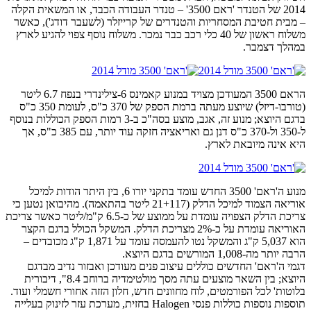
2014 של הטנדר 'ראם 3500' – טנדר העבודה הכבד, או המשאית הקלה
– מבית חטיבת המסחריות והטנדרים של קרייזלר (לשעבר דודג'), כאשר
משלוח ראשון של 40 כלי רכב כבר נמכר. משלוח נוסף צפוי להגיע לארץ
במהלך דצמבר.
הראם 3500 המעודכן מצויד במנוע קאמינס 6-צילינדרי בנפח 6.7 ליטר
(טורבו-דיזל) שיוצע מעתה ברמת הספק של 370 כ"ס, לעומת 350 כ"ס
בדגם היוצא; מנוע זה, אגב, מוצע בסה"כ ב-3 רמות הספק הכוללות בנוסף
ל-350 ול-370 כ"ס דנן גם ואריאציה חזקה עוד יותר, עם 385 כ"ס, אך
היא אינה מיובאת לארץ.
מנוע ה'ראם' 3500 החדש עומד בתקני יורו 6, בין היתר הודות למיכל
אוריאה הצמוד למיכל הדלק (21+117 ליטר בהתאמה). מהיבואן נטען כי
צריכת הדלק הצפויה עומדת על ממוצע של כ-6.5 ק"מ/ליטר כאשר צריכת
האוריאה עומדת על כ-2% מצריכת הדלק. המשקל הכולל בדגם הקצר
הוא 5,037 ק"ג והמשקל נטו להעמסה עומד על 1,871 ק"ג מכובדים –
הרבה יותר מה-1,008 המורשים בדגם היוצא.
דגמי ה'ראם' החדשים כוללים עיצוב פנים מעודכן ואבזור נדיב מבדגם
היוצא; בין השאר מוצעים עתה מסך מולטימדיה ברוחב 8.4", דיבורית
בלוטות' לכל הפורמטים, לוח מחוונים חדש, חלון הזזה אחורי חשמלי ועוד.
תוספות נוספות כוללות פנסי Halogen בחזית, מערכת עזר לזינוק בעלייה