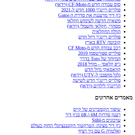
סוס עבודה חדש מ-CF-Moto (וידאו)
פולריס ריינג'ר 1000 חדש ל-2021
ג'ון דיר מרעננת את סדרת ה-Gator
משאית חדשה לשימוש חקלאי
מסחרי, חקלאי וחשמלי (וידאו)
הוולוו החקלאית
פולריס ריינג'ר דיזל חדש
קובוטה RTV בארץ
רכב עבודה חדש מ-CF Moto
פולריס ספורטסמן 2019
המיוחד של Toro בדרך
ג'יפ קלאסי – מודל 2018
קוואסאקי מיול חדש
גלגל מהפכני ל-UTV (וידאו)
פולריס ריינג'ר חדש לשישה
הריינג'ר לילדים (וידאו)
מאמרים אחרונים
שיפור הקומביינים של קייס
רענון סדרות 6M ו-6R בג'ון דיר
עדכונים מ-Stihl
ג'ון דיר מציגה: הטרקטור הקונבנציונלי החזק בעולם
ואלטרה G עם גיר רציף