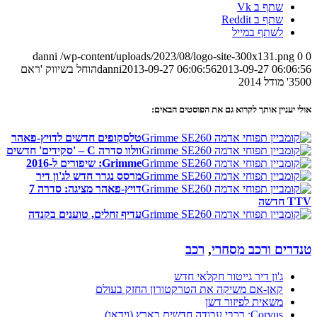
שתף ב Vk
שתף ב Reddit
לשתף במייל
danni
/wp-content/uploads/2023/08/logo-site-300x131.png
0
0
2013-09-27 06:06:56
2013-09-27 06:06:56
danni
הוחל בשיווק 'ראם
3500' מודל 2014
אולי יעניין אותך לקרוא גם את הפוסטים הבאים:
טלסקופים חדשים לדויץ-פאהר
וולוו סדרה C – 'סקידים' חדשים
Grimme: שיפורים ל-2016
מרסס נגרר חדש לג'ון דיר
דויץ-פאהר מציגה: סדרה 7
TTV חדשה
עדיף זחלים, טוענים בקנדה
טנדרים ורכב מסחרי
,
רכב
ג'ון דיר גייטור חקלאי חדש
קאן-אם משיקה את הטרקטורון החזק בעולם
משאית לפיזור דשן
Corvus: רכבי עבודה חדשים בארץ (וידאו)