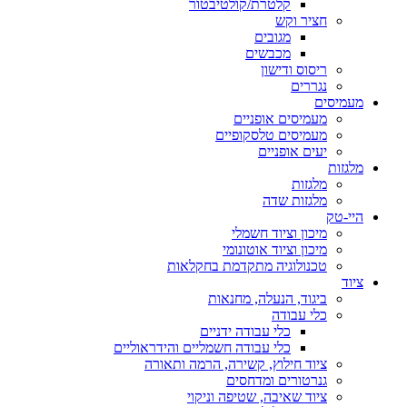
קלטרת/קולטיבטור
חציר וקש
מגובים
מכבשים
ריסוס ודישון
נגררים
מעמיסים
מעמיסים אופניים
מעמיסים טלסקופיים
יעים אופניים
מלגזות
מלגזות
מלגזות שדה
היי-טק
מיכון וציוד חשמלי
מיכון וציוד אוטונומי
טכנולוגיה מתקדמת בחקלאות
ציוד
ביגוד, הנעלה, מחנאות
כלי עבודה
כלי עבודה ידניים
כלי עבודה חשמליים והידראוליים
ציוד חילוץ, קשירה, הרמה ותאורה
גנרטורים ומדחסים
ציוד שאיבה, שטיפה וניקוי