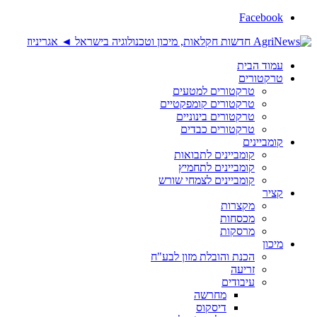
Facebook
עמוד הבית
טרקטורים
טרקטורים למטעים
טרקטורים קומפקטיים
טרקטורים בינוניים
טרקטורים כבדים
קומביינים
קומביינים לתבואות
קומביינים לתחמיץ
קומביינים לצמחי שורש
קציר
מקצרות
מכסחות
מרסקות
מיכון
הכנת והובלת מזון לבע"ח
זריעה
עיבודים
מחרשה
דיסקוס