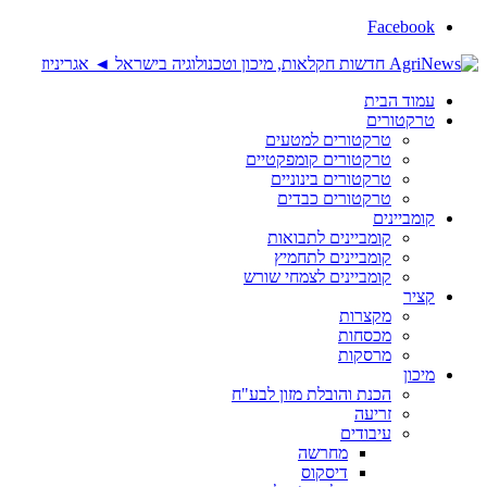
Facebook
עמוד הבית
טרקטורים
טרקטורים למטעים
טרקטורים קומפקטיים
טרקטורים בינוניים
טרקטורים כבדים
קומביינים
קומביינים לתבואות
קומביינים לתחמיץ
קומביינים לצמחי שורש
קציר
מקצרות
מכסחות
מרסקות
מיכון
הכנת והובלת מזון לבע"ח
זריעה
עיבודים
מחרשה
דיסקוס