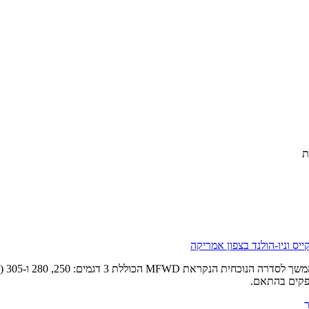
ת
וורס