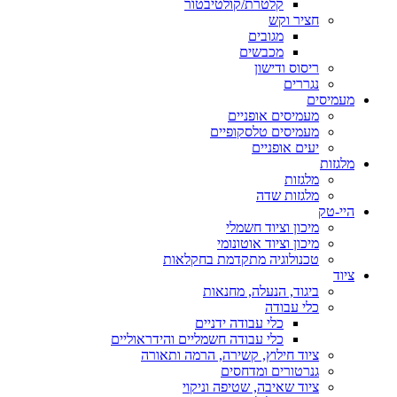
קלטרת/קולטיבטור
חציר וקש
מגובים
מכבשים
ריסוס ודישון
נגררים
מעמיסים
מעמיסים אופניים
מעמיסים טלסקופיים
יעים אופניים
מלגזות
מלגזות
מלגזות שדה
היי-טק
מיכון וציוד חשמלי
מיכון וציוד אוטונומי
טכנולוגיה מתקדמת בחקלאות
ציוד
ביגוד, הנעלה, מחנאות
כלי עבודה
כלי עבודה ידניים
כלי עבודה חשמליים והידראוליים
ציוד חילוץ, קשירה, הרמה ותאורה
גנרטורים ומדחסים
ציוד שאיבה, שטיפה וניקוי