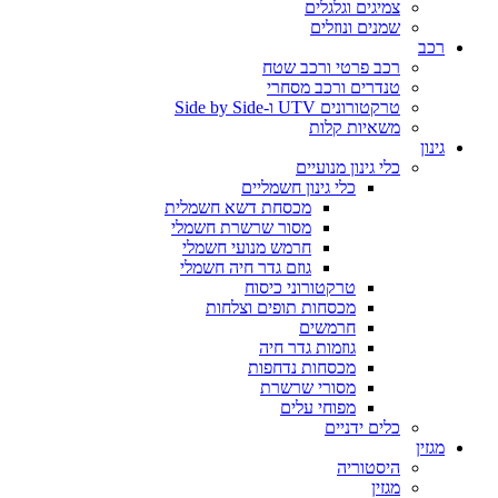
צמיגים וגלגלים
שמנים ונוזלים
רכב
רכב פרטי ורכב שטח
טנדרים ורכב מסחרי
טרקטורונים UTV ו-Side by Side
משאיות קלות
גינון
כלי גינון מנועיים
כלי גינון חשמליים
מכסחת דשא חשמלית
מסור שרשרת חשמלי
חרמש מנועי חשמלי
גוזם גדר חיה חשמלי
טרקטורוני כיסוח
מכסחות תופים וצלחות
חרמשים
גוזמות גדר חיה
מכסחות נדחפות
מסורי שרשרת
מפוחי עלים
כלים ידניים
מגזין
היסטוריה
מגזין