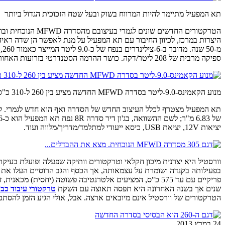
תא המפעיל מתיימר להיות המרווח בשוק ובעל שטח הזכוכית הגדול ביותר
היצרות במרכז, לכיוון החיבור עם תא המפעיל על מנת לאפשר הן שדה ראיה 
ספיקה מרבית של 208 ליטר/דקה. כושר ההרמה הסטנדרטי בזרועות האחוריות קרוב ל-7.2 טון.
מנוע הקאמינס-9.0-ליטר בסדרה MFWD החדשה מציע בין 260 ל-310 כ"ס, בהתאם לדגם
יציאות 12V, יציאת USB, כיסא ייעודי למתלמד/מדריך/מלווה ועוד.
בפעילותה בקנדה ושומרת על עצמאותה, אך הכסף והגב הרוסיים העלו את פע
פריקיים עם עד 575 כ"ס, המציעים אלטרנטיבה פשוטה (יחסית
שנים אך בשנה האחרונה היא תפסה תאוצה עם השקת
טרקטורי עיבוד כב
הטרקטורים של וורסטיל אינם מיובאים ארצה. אבל, אולי הגיע הזמן להסת
24 במרץ 2013