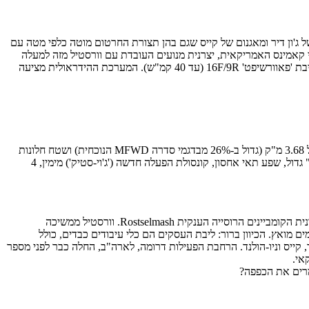
ורים החדשים שונים לגמרי בעיצובם מהסדרה MFWD הנוכחית ובולט מיד לעין החרטום המוטה מטה המזכיר מאוד בתצורתו את הסדרות 8R של ג'ון דיר ומאגנום של קייס שגם בהן תצורת החרטום מוטה כלפי מטה עם
י קאמינס האמריקאית, יצרנית מנועים העובדת עם וורסטיל מזה למעלה
מ-50 שנה. מדובר ב-6-צילינדרים בנפח של כ-9.0 ליטר המייצר כאמור 260, 290 או 310 כ"ס, בהתאם לדגם, המעביר את כוחו אל הגלגלים באמצעות תיבת 'פאוורשיפט' 16F/9R (עד 40 קמ"ש). המערכת ההידראולית מציעה
תא המפעיל מצטרף לכלל העיצוב החדש של הסדרה ואף הוא חדש לגמרי. לא רק זאת: הקנדים טוענים כי הוא הגדול והמרווח בקטגוריה עם נתון נפח של 3.68 מ"ק (גדול ב-26% מבדגמי סדרה MFWD הנוכחית) ושטח חלונות
של 6.83 מ"ר; לשם ההשוואה, בג'ון דיר סדרה 8R נפח תא המפעיל הוא כ-3.6 מ"ק ושטח החלונות 6.52 מ"ר. האבזור הסטנדרטי כולל בין השאר מסך 7" גדול, שפע תאי אחסון, קונסולת הפעלה חדשה ('ג'וי-סטיק') מימין, 4
וורסטיל היא יצרנית מיכון חקלאי וטרקטורים וותיקה שפעלה ופועלת בעיקר בשוק הקנדי הביתי ועברה גלגולים רבים עד שנרכשה בסוף 2007 על ידי יצרנית הקומביינים הרוסייה הענקית Rostselmash. וורסטיל ממשיכה
מואץ. הכיוון ברור: ליבת העסקים הם כלי עיבודים כבדים, כולל
ן דיר, קייס וניו-הולנד. הרחבת הפעילות דרומה, לארה"ב, החלה כבר לפני מספר
אי.
מרים את הכפפה?