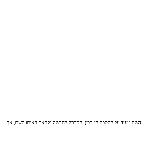
טיל הקנדית (Versatile) משיקה סדרת טרקטורי עיבוד כבדים חדשה, המשך לסדרה הנוכחית הנקראת MFWD הכוללת 3 דגמים: 250, 280 ו-305 (השם מעיד על ההספק המרבי). הסדרה החדשה נקראת באותו השם, אך