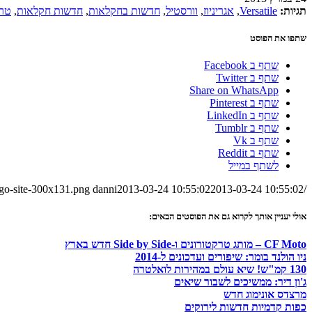
תגיות:
Versatile
,
אגריניוז
,
וורסטיל
,
חדשות בחקלאות
,
חדשות חקלאות
,
טר
שתפו את הפוסט
שתף ב Facebook
שתף ב Twitter
Share on WhatsApp
שתף ב Pinterest
שתף ב LinkedIn
שתף ב Tumblr
שתף ב Vk
שתף ב Reddit
לשתף במייל
ogo-site-300x131.png
danni
2013-03-24 10:55:02
2013-03-24 10:55:02
/wp-content/uploads/2023/08/logo-site-300x131.png
אולי יעניין אותך לקרוא גם את הפוסטים הבאים:
CF Moto – מותג טרקטורונים ו-Side by Side חדש בארץ
ניו הולנד בומר: שיפורים ועדכונים ל-2014
130 קמ"ש! שיא עולם במהירות לואלטרה
ג'ון דיר: ממשיכים לשבור שיאים
מרצדס אונימוג חדש
כפות קדמיות חדשות לירוקים