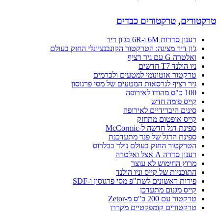
טרקטורים
,
טרקטורים כבדים
רענון סדרות 6M ו-6R בג'ון דיר
ג'ון דיר מציגה: הטרקטור הקונבנציונלי החזק בעולם
ואלטרה G עם גיר רציף
ניו הולנד T7 חדשים
טרקטור אוטונומי למטעים ולכרמים
גיר רציף לגרסאות המטעים של מסי פרגוסון
100 כ"ס מהודו לאירופה
קייס פומה חדש
סינים היברידיים לאירופה
קייס אופטום מתחזק
ספינת דגל חדשה ל-McCormic
ספינת הדגל של פנד מתעדכנת
הטרקטור החזק בעולם נולד בבלרוס
רענון סדרה A אצל ואלטרה
מרוץ החימוש לא עוצר
התוכניות של קייס וניו הולנד
פירות ראשונים לשת"פ מסי פרגוסון ו-SDF
קייס מגנום מתעדכן
טרקטור עם 200 כ"ס מ-Zetor
טרקטורים קומפקטיים מקררו