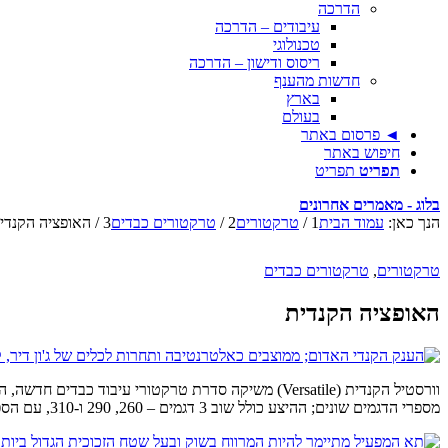
הדרכה
עיבודים – הדרכה
טכנולוגי
ריסוס ודישון – הדרכה
חדשות מהענף
בארץ
בעולם
◄ פרסום באתר
חיפוש באתר
תפריט
תפריט
בלוג - מאמרים אחרונים
הנך כאן:
עמוד הבית
1
/
טרקטורים
2
/
טרקטורים כבדים
3
/
האופציה הקנדי
טרקטורים
,
טרקטורים כבדים
האופציה הקנדית
מספרי הדגמים שונים; ההיצע כולל שוב 3 דגמים – 260, 290 ו-310, עם הספקים בהתאם.